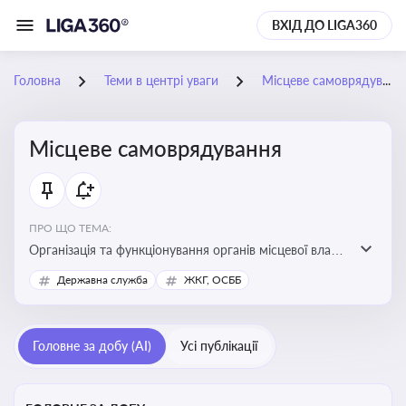
ВХІД ДО LIGA360
Головна
Теми в центрі уваги
Місцеве самоврядування
Місцеве самоврядування
ПРО ЩО ТЕМА:
Організація та функціонування органів місцевої влади,
які приймають рішення та здійснюють управлінські
Державна служба
ЖКГ, ОСББ
функції на рівні місцевих громад (міст, сіл, селищ)
Головне за добу (AI)
Усі публікації