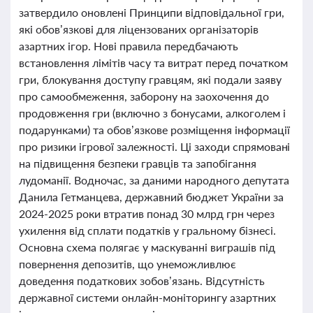
затвердило оновлені Принципи відповідальної гри,
які обов’язкові для ліцензованих організаторів
азартних ігор. Нові правила передбачають
встановлення лімітів часу та витрат перед початком
гри, блокування доступу гравцям, які подали заяву
про самообмеження, заборону на заохочення до
продовження гри (включно з бонусами, алкоголем і
подарунками) та обов’язкове розміщення інформації
про ризики ігрової залежності. Ці заходи спрямовані
на підвищення безпеки гравців та запобігання
лудоманії. Водночас, за даними народного депутата
Данила Гетманцева, державний бюджет України за
2024-2025 роки втратив понад 30 млрд грн через
ухилення від сплати податків у гральному бізнесі.
Основна схема полягає у маскуванні виграшів під
повернення депозитів, що унеможливлює
доведення податкових зобов’язань. Відсутність
державної системи онлайн-моніторингу азартних