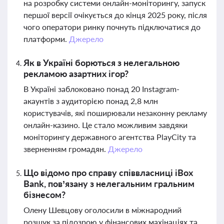
на розробку системи онлайн-моніторингу, запуск
першої версії очікується до кінця 2025 року, після
чого оператори ринку почнуть підключатися до
платформи.
Джерело
Як в Україні борються з нелегальною
рекламою азартних ігор?
В Україні заблоковано понад 20 Instagram-
акаунтів з аудиторією понад 2,8 млн
користувачів, які поширювали незаконну рекламу
онлайн-казино. Це стало можливим завдяки
моніторингу державного агентства PlayCity та
зверненням громадян.
Джерело
Що відомо про справу співвласниці iBox
Bank, пов’язану з нелегальним гральним
бізнесом?
Олену Шевцову оголосили в міжнародний
розшук за підозрою у фінансових махінаціях та