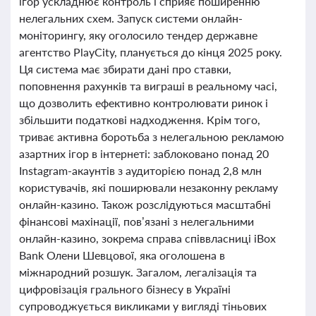
ігор ускладнює контроль і сприяє поширенню
нелегальних схем. Запуск системи онлайн-
моніторингу, яку оголосило тендер державне
агентство PlayCity, планується до кінця 2025 року.
Ця система має збирати дані про ставки,
поповнення рахунків та виграші в реальному часі,
що дозволить ефективно контролювати ринок і
збільшити податкові надходження. Крім того,
триває активна боротьба з нелегальною рекламою
азартних ігор в інтернеті: заблоковано понад 20
Instagram-акаунтів з аудиторією понад 2,8 млн
користувачів, які поширювали незаконну рекламу
онлайн-казино. Також розслідуються масштабні
фінансові махінації, пов’язані з нелегальними
онлайн-казино, зокрема справа співвласниці iBox
Bank Олени Шевцової, яка оголошена в
міжнародний розшук. Загалом, легалізація та
цифровізація грального бізнесу в Україні
супроводжується викликами у вигляді тіньових