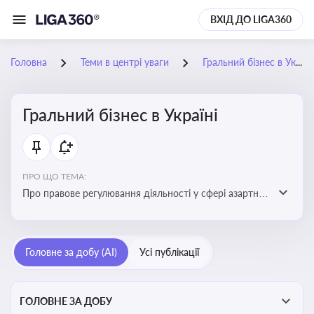
ВХІД ДО LIGA360
Головна
Теми в центрі уваги
Гральний бізнес в Україні
Гральний бізнес в Україні
ПРО ЩО ТЕМА:
Про правове регулювання діяльності у сфері азартних
ігор в Україні, що включає ліцензування,
оподаткування, моніторинг та обмеження доступу, та
реальні кейси
Головне за добу (AI)
Усі публікації
ГОЛОВНЕ ЗА ДОБУ