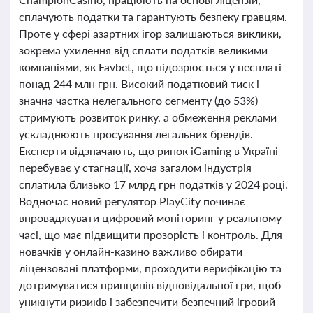
сплачують податки та гарантують безпеку гравцям.
Проте у сфері азартних ігор залишаються виклики,
зокрема ухилення від сплати податків великими
компаніями, як Favbet, що підозрюється у несплаті
понад 244 млн грн. Високий податковий тиск і
значна частка нелегального сегменту (до 53%)
стримують розвиток ринку, а обмеження реклами
ускладнюють просування легальних брендів.
Експерти відзначають, що ринок iGaming в Україні
перебуває у стагнації, хоча загалом індустрія
сплатила близько 17 млрд грн податків у 2024 році.
Водночас новий регулятор PlayCity починає
впроваджувати цифровий моніторинг у реальному
часі, що має підвищити прозорість і контроль. Для
новачків у онлайн-казино важливо обирати
ліцензовані платформи, проходити верифікацію та
дотримуватися принципів відповідальної гри, щоб
уникнути ризиків і забезпечити безпечний ігровий