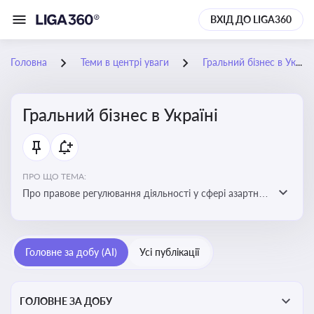
ВХІД ДО LIGA360
Головна
Теми в центрі уваги
Гральний бізнес в Україні
Гральний бізнес в Україні
ПРО ЩО ТЕМА:
Про правове регулювання діяльності у сфері азартних
ігор в Україні, що включає ліцензування,
оподаткування, моніторинг та обмеження доступу, та
реальні кейси
Головне за добу (AI)
Усі публікації
ГОЛОВНЕ ЗА ДОБУ