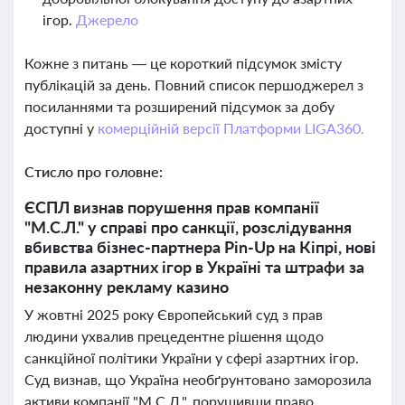
ігор.
Джерело
Кожне з питань — це короткий підсумок змісту
публікацій за день. Повний список першоджерел з
посиланнями та розширений підсумок за добу
доступні у
комерційній версії Платформи LIGA360.
Стисло про головне:
ЄСПЛ визнав порушення прав компанії
"М.С.Л." у справі про санкції, розслідування
вбивства бізнес-партнера Pin-Up на Кіпрі, нові
правила азартних ігор в Україні та штрафи за
незаконну рекламу казино
У жовтні 2025 року Європейський суд з прав
людини ухвалив прецедентне рішення щодо
санкційної політики України у сфері азартних ігор.
Суд визнав, що Україна необґрунтовано заморозила
активи компанії "М.С.Л.", порушивши право