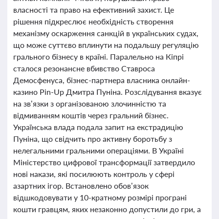
власності та право на ефективний захист. Це
рішення підкреслює необхідність створення
механізму оскарження санкцій в українських судах,
що може суттєво вплинути на подальшу регуляцію
грального бізнесу в країні. Паралельно на Кіпрі
сталося резонансне вбивство Ставроса
Демосфенуса, бізнес-партнера власника онлайн-
казино Pin-Up Дмитра Пуніна. Розслідування вказує
на зв’язки з організованою злочинністю та
відмиванням коштів через гральний бізнес.
Українська влада подала запит на екстрадицію
Пуніна, що свідчить про активну боротьбу з
нелегальними гральними операціями. В Україні
Міністерство цифрової трансформації затвердило
нові накази, які посилюють контроль у сфері
азартних ігор. Встановлено обов’язок
відшкодовувати у 10-кратному розмірі програні
кошти гравцям, яких незаконно допустили до гри, а