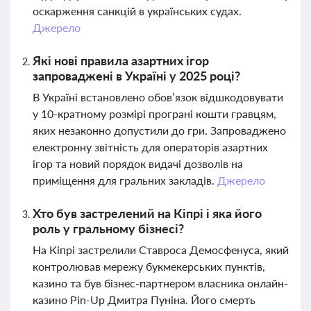
оскарження санкцій в українських судах.
Джерело
Які нові правила азартних ігор
запроваджені в Україні у 2025 році?
В Україні встановлено обов’язок відшкодовувати
у 10-кратному розмірі програні кошти гравцям,
яких незаконно допустили до гри. Запроваджено
електронну звітність для операторів азартних
ігор та новий порядок видачі дозволів на
приміщення для гральних закладів.
Джерело
Хто був застрелений на Кіпрі і яка його
роль у гральному бізнесі?
На Кіпрі застрелили Ставроса Демосфенуса, який
контролював мережу букмекерських пунктів,
казино та був бізнес-партнером власника онлайн-
казино Pin-Up Дмитра Пуніна. Його смерть