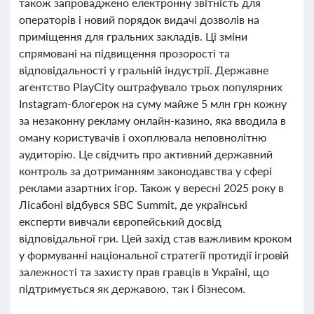
також запроваджено електронну звітність для
операторів і новий порядок видачі дозволів на
приміщення для гральних закладів. Ці зміни
спрямовані на підвищення прозорості та
відповідальності у гральній індустрії. Державне
агентство PlayCity оштрафувало трьох популярних
Instagram-блогерок на суму майже 5 млн грн кожну
за незаконну рекламу онлайн-казино, яка вводила в
оману користувачів і охоплювала неповнолітню
аудиторію. Це свідчить про активний державний
контроль за дотриманням законодавства у сфері
реклами азартних ігор. Також у вересні 2025 року в
Лісабоні відбувся SBC Summit, де українські
експерти вивчали європейський досвід
відповідальної гри. Цей захід став важливим кроком
у формуванні національної стратегії протидії ігровій
залежності та захисту прав гравців в Україні, що
підтримується як державою, так і бізнесом.