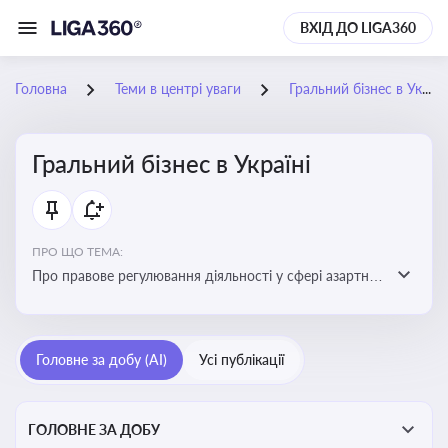
ВХІД ДО LIGA360
Головна
Теми в центрі уваги
Гральний бізнес в Україні
Гральний бізнес в Україні
ПРО ЩО ТЕМА:
Про правове регулювання діяльності у сфері азартних
ігор в Україні, що включає ліцензування,
оподаткування, моніторинг та обмеження доступу, та
реальні кейси
Головне за добу (AI)
Усі публікації
ГОЛОВНЕ ЗА ДОБУ