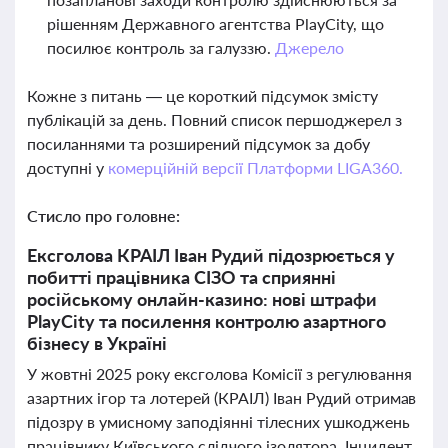
рішенням Державного агентства PlayCity, що
посилює контроль за галуззю.
Джерело
Кожне з питань — це короткий підсумок змісту
публікацій за день. Повний список першоджерел з
посиланнями та розширений підсумок за добу
доступні у
комерційній версії Платформи LIGA360.
Стисло про головне:
Ексголова КРАІЛ Іван Рудий підозрюється у
побитті працівника СІЗО та сприянні
російському онлайн-казино: нові штрафи
PlayCity та посилення контролю азартного
бізнесу в Україні
У жовтні 2025 року ексголова Комісії з регулювання
азартних ігор та лотерей (КРАІЛ) Іван Рудий отримав
підозру в умисному заподіянні тілесних ушкоджень
працівнику Київського слідчого ізолятора. Інцидент