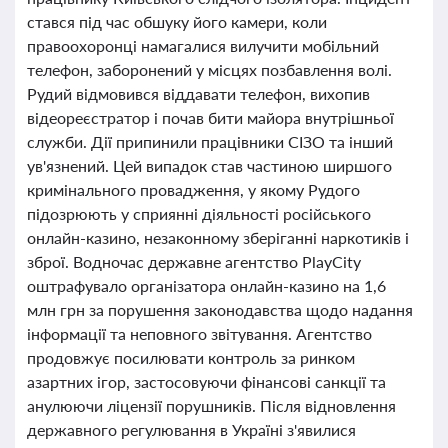
стався під час обшуку його камери, коли
правоохоронці намагалися вилучити мобільний
телефон, заборонений у місцях позбавлення волі.
Рудий відмовився віддавати телефон, вихопив
відеореєстратор і почав бити майора внутрішньої
служби. Дії припинили працівники СІЗО та інший
ув'язнений. Цей випадок став частиною ширшого
кримінального провадження, у якому Рудого
підозрюють у сприянні діяльності російського
онлайн-казино, незаконному зберіганні наркотиків і
зброї. Водночас державне агентство PlayCity
оштрафувало організатора онлайн-казино на 1,6
млн грн за порушення законодавства щодо надання
інформації та неповного звітування. Агентство
продовжує посилювати контроль за ринком
азартних ігор, застосовуючи фінансові санкції та
анулюючи ліцензії порушників. Після відновлення
державного регулювання в Україні з'явилися