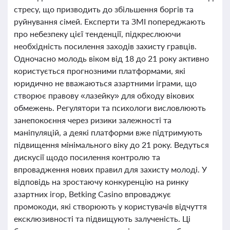
стресу, що призводить до збільшення боргів та
руйнування сімей. Експерти та ЗМІ попереджають
про небезпеку цієї тенденції, підкреслюючи
необхідність посилення заходів захисту гравців.
Одночасно молодь віком від 18 до 21 року активно
користується прогнозними платформами, які
юридично не вважаються азартними іграми, що
створює правову «лазейку» для обходу вікових
обмежень. Регулятори та психологи висловлюють
занепокоєння через ризики залежності та
маніпуляцій, а деякі платформи вже підтримують
підвищення мінімального віку до 21 року. Ведуться
дискусії щодо посилення контролю та
впровадження нових правил для захисту молоді. У
відповідь на зростаючу конкуренцію на ринку
азартних ігор, Betking Casino впроваджує
промокоди, які створюють у користувачів відчуття
ексклюзивності та підвищують залученість. Ці