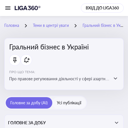
ВХІД ДО LIGA360
Головна
Теми в центрі уваги
Гральний бізнес в Україні
Гральний бізнес в Україні
ПРО ЩО ТЕМА:
Про правове регулювання діяльності у сфері азартних
ігор в Україні, що включає ліцензування,
оподаткування, моніторинг та обмеження доступу, та
реальні кейси
Головне за добу (AI)
Усі публікації
ГОЛОВНЕ ЗА ДОБУ