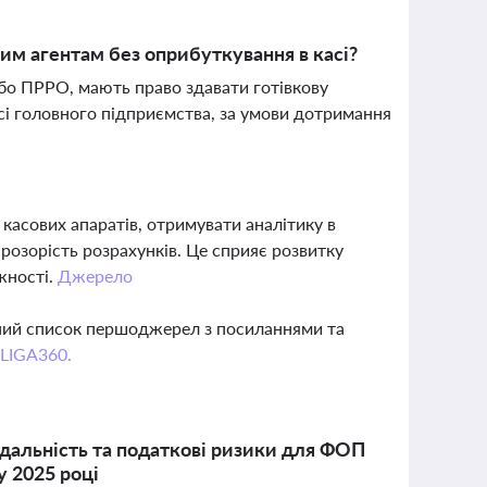
им агентам без оприбуткування в касі?
або ПРРО, мають право здавати готівкову
сі головного підприємства, за умови дотримання
асових апаратів, отримувати аналітику в
розорість розрахунків. Це сприяє розвитку
жності.
Джерело
вний список першоджерел з посиланнями та
 LIGA360.
ідальність та податкові ризики для ФОП
у 2025 році