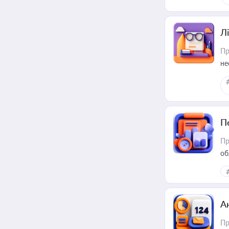
Лі
Пр
не
П
Пр
об
А
Пр