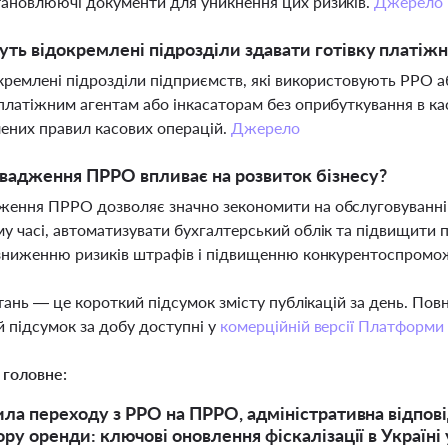
ановлюючі документи для уникнення цих ризиків.
Джерело
ть відокремлені підрозділи здавати готівку платіжн
окремлені підрозділи підприємств, які використовують РРО 
платіжним агентам або інкасаторам без оприбуткування в ка
ених правил касових операцій.
Джерело
вадження ПРРО впливає на розвиток бізнесу?
ення ПРРО дозволяє значно зекономити на обслуговуванні к
у часі, автоматизувати бухгалтерський облік та підвищити п
 зниженню ризиків штрафів і підвищенню конкурентоспромо
тань — це короткий підсумок змісту публікацій за день. По
 підсумок за добу доступні у
комерційній версії Платформи
 головне:
ила переходу з РРО на ПРРО, адміністративна відпов
ру оренди: ключові оновлення фіскалізації в Україні 