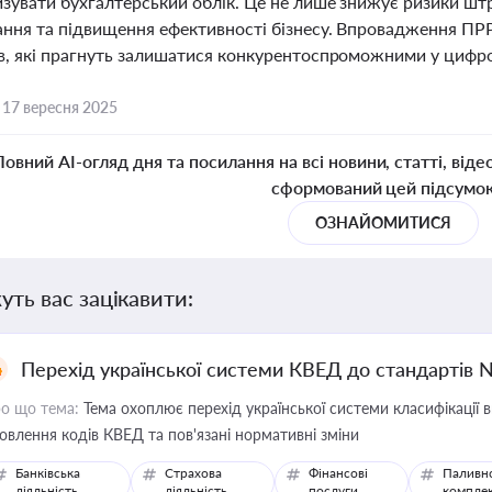
зувати бухгалтерський облік. Це не лише знижує ризики штр
ння та підвищення ефективності бізнесу. Впровадження ПРР
в, які прагнуть залишатися конкурентоспроможними у цифро
,
17 вересня 2025
Повний AI-огляд дня та посилання на всі новини, статті, віде
сформований цей підсумо
ОЗНАЙОМИТИСЯ
уть вас зацікавити:
Перехід української системи КВЕД до стандартів 
о що тема:
Тема охоплює перехід української системи класифікації в
овлення кодів КВЕД та пов'язані нормативні зміни
Банківська
Страхова
Фінансові
Паливн
діяльність
діяльність
послуги
компле