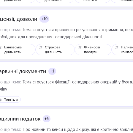
цензії, дозволи
+10
о що тема:
Тема стосується правового регулювання отримання, пере
обхідних для провадження господарської діяльності
Банківська
Страхова
Фінансові
Паливн
діяльність
діяльність
послуги
компле
ервинні документи
+1
о що тема:
Тема стосується фіксації господарських операцій у бухг
ліку
Торгівля
кцизний податок
+6
о що тема:
Про новини та кейси щодо акцизу, які є критично важли