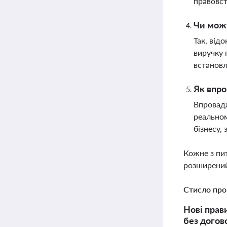
правовст
Чи можу
Так, від
виручку 
встановл
Як впро
Впровадж
реальном
бізнесу,
Кожне з пи
розширений
Стисло про
Нові прав
без догово