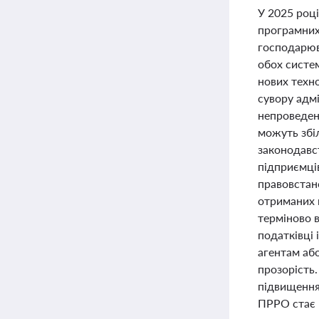
У 2025 році
програмних
господарюв
обох систем
нових техн
сувору адмі
непроведен
можуть збі
законодавст
підприємці
правовстан
отриманих 
терміново 
податківці
агентам або
прозорість
підвищення 
ПРРО стає 