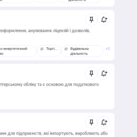
оформлення, анулювання ліцензій і дозволів,
о-енергетичний
Торгівля
Будівельна
+2
кс
діяльність
алтерському обліку та є основою для податкового
вим для підприємств, які імпортують, виробляють або