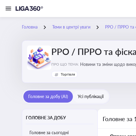
Головна
Теми в центрі уваги
РРО / ПРРО та ф
РРО / ПРРО та фіска
ПРО ЩО ТЕМА:
Торгівля
Головне за добу (AI)
Усі публікації
ГОЛОВНЕ ЗА ДОБУ
Головне за 
Головне за сьогодні
Опрацьова