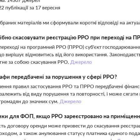
22 публікації за 17 вересня
ібраних матеріалів ми сформували короткі відповіді на актуал
ібно скасовувати реєстрацію РРО при переході на П
 переході на програмний РРО (ПРРО) суб'єкт господарюванн
о вирішує відмовитись від його використання. Законодавст
гне за собою скасування РРО.
Джерело
афи передбачені за порушення у сфері РРО?
ення правил застосування РРО та ПРРО передбачені фінансов
залежить від виду порушення та повторності, і може сягати 
громадян до значних сум.
Джерело
ики для ФОП, якщо РРО зареєстровано на приміщенн
сть договору оренди може призвести до скасування реєстр
оходом, а також анулювання статусу платника єдиного под