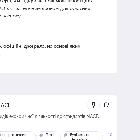
афів, а й відкриває нові можливості для
О є стратегічним кроком для сучасних
ву епоху.
о, офіційні джерела, на основі яких
к
NACE
идів економічної діяльності до стандартів NACE,
о-енергетичний
Торгівля
Будівельна
+10
кс
діяльність