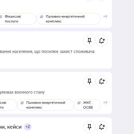
Фінансові
Паливно-енергетичний
+9
послуги
комплекс
ування населення, що посилює захист споживача
 умовах воєнного стану
сові
Паливно-енергетичний
ЖКГ,
+9
ги
комплекс
ОСББ
ни, кейси
+2