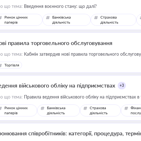
о що тема:
Введення воєнного стану: що далі?
Ринок цінних
Банківська
Страхова
паперів
діяльність
діяльність
ові правила торговельного обслуговування
о що тема:
Кабмін затвердив нові правила торговельного обслугов
Торгівля
едення військового обліку на підприємствах
+3
о що тема:
Правила ведення військового обліку на підприємствах в
Ринок цінних
Банківська
Страхова
Фінан
паперів
діяльність
діяльність
послу
ронювання співробітників: категорії, процедура, термі