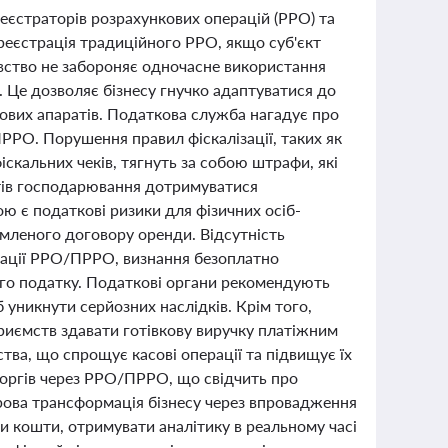
реєстраторів розрахункових операцій (РРО) та
реєстрація традиційного РРО, якщо суб'єкт
вство не забороняє одночасне використання
. Це дозволяє бізнесу гнучко адаптуватися до
ових апаратів. Податкова служба нагадує про
ПРРО. Порушення правил фіскалізації, таких як
кальних чеків, тягнуть за собою штрафи, які
тів господарювання дотримуватися
ю є податкові ризики для фізичних осіб-
мленого договору оренди. Відсутність
ації РРО/ПРРО, визнання безоплатно
ого податку. Податкові органи рекомендують
уникнути серйозних наслідків. Крім того,
риємств здавати готівкову виручку платіжним
тва, що спрощує касові операції та підвищує їх
торгів через РРО/ПРРО, що свідчить про
фрова трансформація бізнесу через впровадження
 кошти, отримувати аналітику в реальному часі