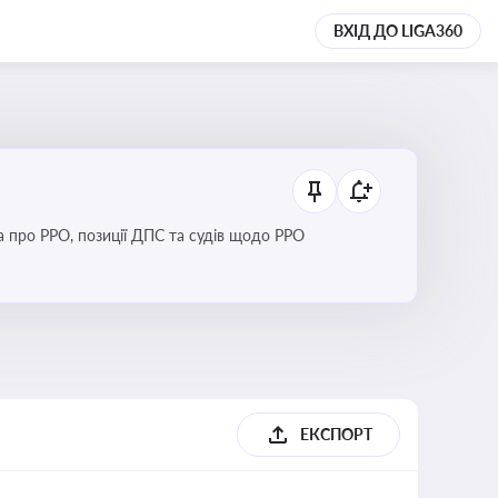
ВХІД ДО LIGA360
Новини та зміни щодо використання реєстраторів розрахункових операцій, аналіз законодавства про РРО, позиції ДПС та судів щодо РРО
ЕКСПОРТ