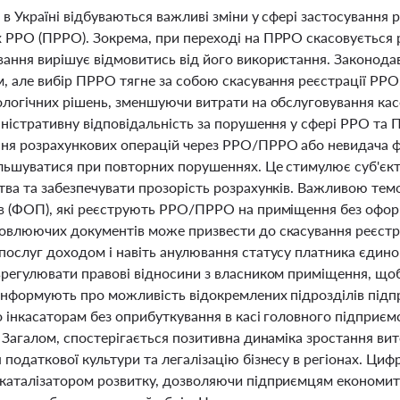
 в Україні відбуваються важливі зміни у сфері застосування 
 РРО (ПРРО). Зокрема, при переході на ПРРО скасовується 
ання вирішує відмовитись від його використання. Законода
, але вибір ПРРО тягне за собою скасування реєстрації РРО
ологічних рішень, зменшуючи витрати на обслуговування кас
ністративну відповідальність за порушення у сфері РРО та 
ня розрахункових операцій через РРО/ПРРО або невидача фіс
льшуватися при повторних порушеннях. Це стимулює суб'єк
ва та забезпечувати прозорість розрахунків. Важливою темо
в (ФОП), які реєструють РРО/ПРРО на приміщення без офор
овлюючих документів може призвести до скасування реєстр
послуг доходом і навіть анулювання статусу платника єдин
врегулювати правові відносини з власником приміщення, щоб 
 інформують про можливість відокремлених підрозділів підп
 інкасаторам без оприбуткування в касі головного підприємс
. Загалом, спостерігається позитивна динаміка зростання ви
податкової культури та легалізацію бізнесу в регіонах. Ци
каталізатором розвитку, дозволяючи підприємцям економити