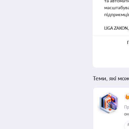
та автомати
масштабува
підприємці
LIGA ZAKON
Теми, які мож
Пр
он