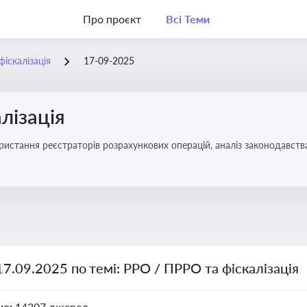
Про проєкт
Всі Теми
іскалізація
17-09-2025
лізація
17.09.2025 по темі: РРО / ПРРО та фіскалізація
но:
14307 джерел