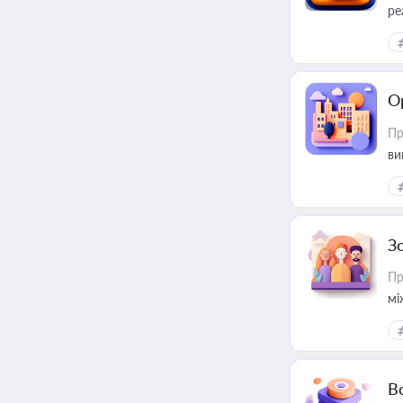
ре
О
Пр
ви
З
Пр
мі
В