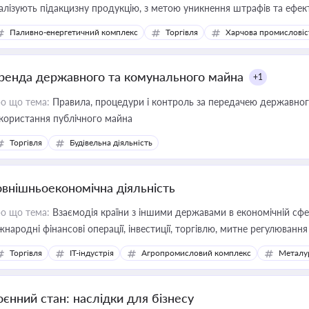
алізують підакцизну продукцію, з метою уникнення штрафів та ефек
Паливно-енергетичний комплекс
Торгівля
Харчова промисловіс
ренда державного та комунального майна
+1
о що тема:
Правила, процедури і контроль за передачею державног
користання публічного майна
Торгівля
Будівельна діяльність
овнішньоекономічна діяльність
о що тема:
Взаємодія країни з іншими державами в економічній сфері
жнародні фінансові операції, інвестиції, торгівлю, митне регулювання
Торгівля
IT-індустрія
Агропромисловий комплекс
Металу
оєнний стан: наслідки для бізнесу