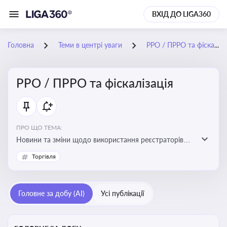
ВХІД ДО LIGA360
Головна
Теми в центрі уваги
РРО / ПРРО та фіскалізація
РРО / ПРРО та фіскалізація
ПРО ЩО ТЕМА:
Новини та зміни щодо використання реєстраторів
розрахункових операцій, аналіз законодавства про
Торгівля
РРО, позиції ДПС та судів щодо РРО
Головне за добу (AI)
Усі публікації