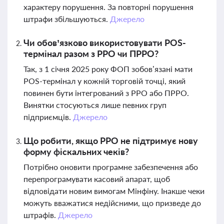
характеру порушення. За повторні порушення
штрафи збільшуються.
Джерело
Чи обов’язково використовувати POS-
термінал разом з РРО чи ПРРО?
Так, з 1 січня 2025 року ФОП зобов’язані мати
POS-термінал у кожній торговій точці, який
повинен бути інтегрований з РРО або ПРРО.
Винятки стосуються лише певних груп
підприємців.
Джерело
Що робити, якщо РРО не підтримує нову
форму фіскальних чеків?
Потрібно оновити програмне забезпечення або
перепрограмувати касовий апарат, щоб
відповідати новим вимогам Мінфіну. Інакше чеки
можуть вважатися недійсними, що призведе до
штрафів.
Джерело