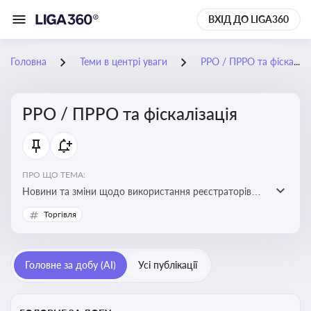
ВХІД ДО LIGA360
Головна
Теми в центрі уваги
РРО / ПРРО та фіскалізація
РРО / ПРРО та фіскалізація
ПРО ЩО ТЕМА:
Новини та зміни щодо використання реєстраторів
розрахункових операцій, аналіз законодавства про
Торгівля
РРО, позиції ДПС та судів щодо РРО
Головне за добу (AI)
Усі публікації