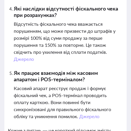
Які наслідки відсутності фіскального чека
при розрахунках?
Відсутність фіскального чека вважається
порушенням, що може призвести до штрафів у
розмірі 100% від суми продажу за перше
порушення та 150% за повторне. Це також
свідчить про ухилення від сплати податків.
Джерело
Як працює взаємодія між касовим
апаратом і POS-терміналом?
Касовий апарат реєструє продаж і формує
фіскальний чек, а POS-термінал проводить
оплату карткою. Вони повинні бути
синхронізовані для правильного фіскального
обліку та уникнення помилок.
Джерело
Кожне з питань — це короткий підсумок змісту