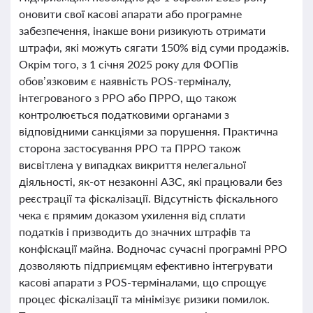
оновити свої касові апарати або програмне
забезпечення, інакше вони ризикують отримати
штрафи, які можуть сягати 150% від суми продажів.
Окрім того, з 1 січня 2025 року для ФОПів
обов’язковим є наявність POS-терміналу,
інтегрованого з РРО або ПРРО, що також
контролюється податковими органами з
відповідними санкціями за порушення. Практична
сторона застосування РРО та ПРРО також
висвітлена у випадках викриття нелегальної
діяльності, як-от незаконні АЗС, які працювали без
реєстрації та фіскалізації. Відсутність фіскального
чека є прямим доказом ухилення від сплати
податків і призводить до значних штрафів та
конфіскації майна. Водночас сучасні програмні РРО
дозволяють підприємцям ефективно інтегрувати
касові апарати з POS-терміналами, що спрощує
процес фіскалізації та мінімізує ризики помилок.