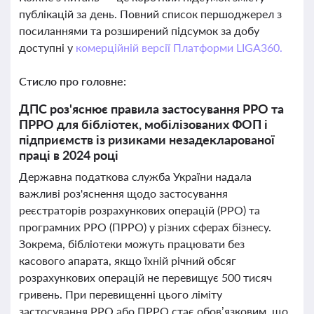
публікацій за день. Повний список першоджерел з
посиланнями та розширений підсумок за добу
доступні у
комерційній версії Платформи LIGA360.
Стисло про головне:
ДПС роз'яснює правила застосування РРО та
ПРРО для бібліотек, мобілізованих ФОП і
підприємств із ризиками незадекларованої
праці в 2024 році
Державна податкова служба України надала
важливі роз'яснення щодо застосування
реєстраторів розрахункових операцій (РРО) та
програмних РРО (ПРРО) у різних сферах бізнесу.
Зокрема, бібліотеки можуть працювати без
касового апарата, якщо їхній річний обсяг
розрахункових операцій не перевищує 500 тисяч
гривень. При перевищенні цього ліміту
застосування РРО або ПРРО стає обов’язковим, що