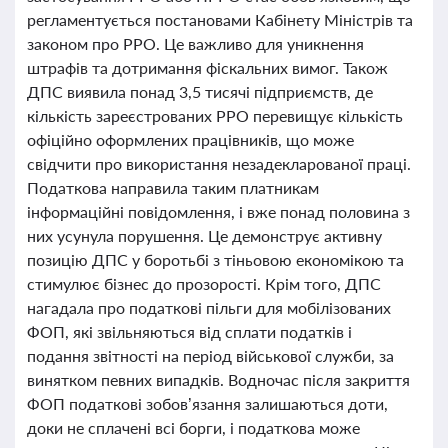
регламентується постановами Кабінету Міністрів та
законом про РРО. Це важливо для уникнення
штрафів та дотримання фіскальних вимог. Також
ДПС виявила понад 3,5 тисячі підприємств, де
кількість зареєстрованих РРО перевищує кількість
офіційно оформлених працівників, що може
свідчити про використання незадекларованої праці.
Податкова направила таким платникам
інформаційні повідомлення, і вже понад половина з
них усунула порушення. Це демонструє активну
позицію ДПС у боротьбі з тіньовою економікою та
стимулює бізнес до прозорості. Крім того, ДПС
нагадала про податкові пільги для мобілізованих
ФОП, які звільняються від сплати податків і
подання звітності на період військової служби, за
винятком певних випадків. Водночас після закриття
ФОП податкові зобов’язання залишаються доти,
доки не сплачені всі борги, і податкова може