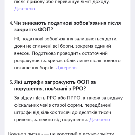
після призову або перевищує ліміт доходу.
Джерело
Чи зникають податкові зобов’язання після
закриття ФОП?
Ні, податкові зобов’язання залишаються доти,
доки не сплачені всі борги, зокрема єдиний
внесок. Податкова проводить остаточний
розрахунок і закриває облік лише після повного
погашення боргів.
Джерело
Які штрафи загрожують ФОП за
порушення, пов’язані з РРО?
За відсутність РРО або ПРРО, а також за видачу
фіскальних чеків старої форми, передбачені
штрафи від кількох тисяч до десятків тисяч
гривень, залежно від порушення.
Джерело
Кожне з питань — це короткий підсумок змісту