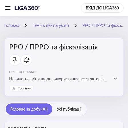
ВХІД ДО LIGA360
Головна
Теми в центрі уваги
РРО / ПРРО та фіскалізація
РРО / ПРРО та фіскалізація
ПРО ЩО ТЕМА:
Новини та зміни щодо використання реєстраторів
розрахункових операцій, аналіз законодавства про
Торгівля
РРО, позиції ДПС та судів щодо РРО
Головне за добу (AI)
Усі публікації