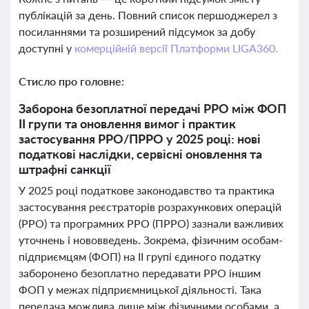
публікацій за день. Повний список першоджерел з
посиланнями та розширений підсумок за добу
доступні у
комерційній версії Платформи LIGA360.
Стисло про головне:
Заборона безоплатної передачі РРО між ФОП
ІІ групи та оновлення вимог і практик
застосування РРО/ПРРО у 2025 році: нові
податкові наслідки, сервісні оновлення та
штрафні санкції
У 2025 році податкове законодавство та практика
застосування реєстраторів розрахункових операцій
(РРО) та програмних РРО (ПРРО) зазнали важливих
уточнень і нововведень. Зокрема, фізичним особам-
підприємцям (ФОП) на ІІ групі єдиного податку
заборонено безоплатно передавати РРО іншим
ФОП у межах підприємницької діяльності. Така
передача можлива лише між фізичними особами, а