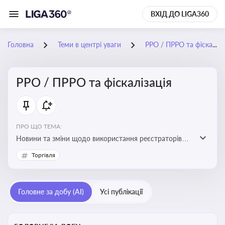
ВХІД ДО LIGA360
Головна
Теми в центрі уваги
РРО / ПРРО та фіскалізація
РРО / ПРРО та фіскалізація
ПРО ЩО ТЕМА:
Новини та зміни щодо використання реєстраторів
розрахункових операцій, аналіз законодавства про
Торгівля
РРО, позиції ДПС та судів щодо РРО
Головне за добу (AI)
Усі публікації