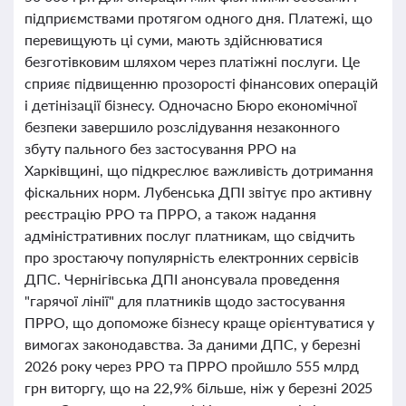
підприємствами протягом одного дня. Платежі, що
перевищують ці суми, мають здійснюватися
безготівковим шляхом через платіжні послуги. Це
сприяє підвищенню прозорості фінансових операцій
і детінізації бізнесу. Одночасно Бюро економічної
безпеки завершило розслідування незаконного
збуту пального без застосування РРО на
Харківщині, що підкреслює важливість дотримання
фіскальних норм. Лубенська ДПІ звітує про активну
реєстрацію РРО та ПРРО, а також надання
адміністративних послуг платникам, що свідчить
про зростаючу популярність електронних сервісів
ДПС. Чернігівська ДПІ анонсувала проведення
"гарячої лінії" для платників щодо застосування
ПРРО, що допоможе бізнесу краще орієнтуватися у
вимогах законодавства. За даними ДПС, у березні
2026 року через РРО та ПРРО пройшло 555 млрд
грн виторгу, що на 22,9% більше, ніж у березні 2025