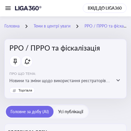
ВХІД ДО LIGA360
Головна
Теми в центрі уваги
РРО / ПРРО та фіскалізація
РРО / ПРРО та фіскалізація
ПРО ЩО ТЕМА:
Новини та зміни щодо використання реєстраторів
розрахункових операцій, аналіз законодавства про
Торгівля
РРО, позиції ДПС та судів щодо РРО
Головне за добу (AI)
Усі публікації