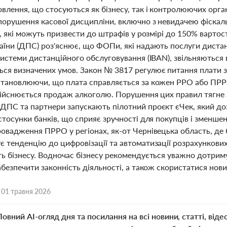
влення, що стосуються як бізнесу, так і контролюючих орга
порушення касової дисципліни, включно з невидачею фіскаль
ї, які можуть призвести до штрафів у розмірі до 150% варто
аїни (ДПС) роз'яснює, що ФОПи, які надають послуги диста
 системи дистанційного обслуговування (IBAN), звільняютьс
ся визначених умов. Закон № 3817 регулює питання плати за
становлюючи, що плата справляється за кожен РРО або ПРРО
здійснюється продаж алкоголю. Порушення цих правил тягне з
ДПС та партнери запускають пілотний проєкт єЧек, який доз
стосунки банків, що сприяє зручності для покупців і зменше
ровадження ПРРО у регіонах, як-от Чернівецька область, де 
 тенденцію до цифровізації та автоматизації розрахункових
ть бізнесу. Водночас бізнесу рекомендується уважно дотрим
абезпечити законність діяльності, а також скористатися но
,
01 травня 2026
Повний AI-огляд дня та посилання на всі новини, статті, віде