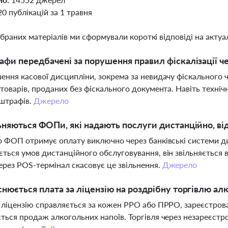
20 публікацій за 1 травня
ібраних матеріалів ми сформували короткі відповіді на актуал
афи передбачені за порушення правил фіскалізації 
ення касової дисципліни, зокрема за невидачу фіскального 
 товарів, проданих без фіскального документа. Навіть техніч
штрафів.
Джерело
ьняються ФОПи, які надають послуги дистанційно, в
о ФОП отримує оплату виключно через банківські системи ди
ться умов дистанційного обслуговування, він звільняється
ерез POS-термінал скасовує це звільнення.
Джерело
снюється плата за ліцензію на роздрібну торгівлю ал
 ліцензію справляється за кожен РРО або ПРРО, зареєстрован
ться продаж алкогольних напоїв. Торгівля через незареєст