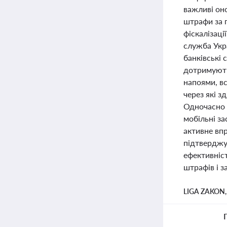
важливі оно
штрафи за 
фіскалізаці
служба Укр
банківські
дотримують
напоями, в
через які 
Одночасно 
мобільні за
активне вп
підтверджує
ефективніс
штрафів і з
LIGA ZAKON