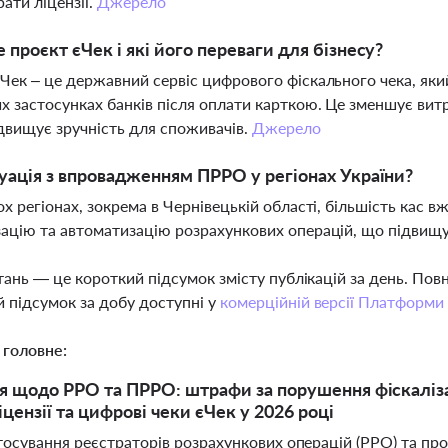
рати ліцензії.
Джерело
 проєкт єЧек і які його переваги для бізнесу?
Чек – це державний сервіс цифрового фіскального чека, як
х застосунках банків після оплати карткою. Це зменшує витра
підвищує зручність для споживачів.
Джерело
уація з впровадженням ПРРО у регіонах України?
ох регіонах, зокрема в Чернівецькій області, більшість кас 
ацію та автоматизацію розрахункових операцій, що підвищує
тань — це короткий підсумок змісту публікацій за день. По
 підсумок за добу доступні у
комерційній версії Платформи
 головне:
 щодо РРО та ПРРО: штрафи за порушення фіскалізац
іцензії та цифрові чеки єЧек у 2026 році
стосування реєстраторів розрахункових операцій (РРО) та п