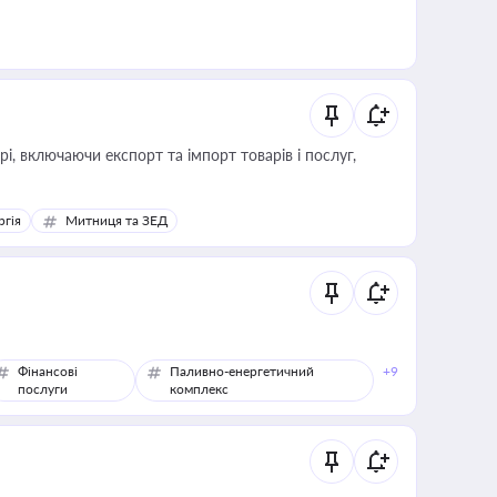
, включаючи експорт та імпорт товарів і послуг,
ргія
Митниця та ЗЕД
Фінансові
Паливно-енергетичний
+9
послуги
комплекс