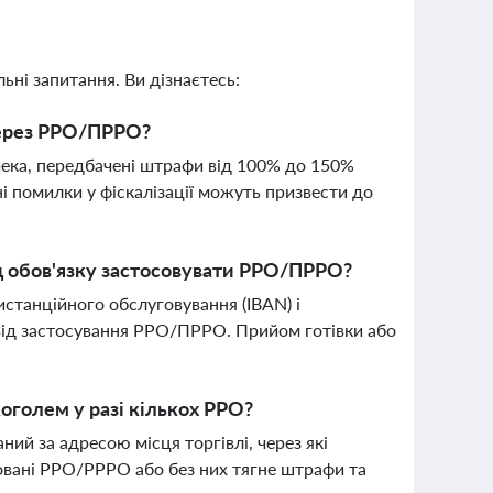
ьні запитання. Ви дізнаєтесь:
через РРО/ПРРО?
чека, передбачені штрафи від 100% до 150%
ні помилки у фіскалізації можуть призвести до
ід обов'язку застосовувати РРО/ПРРО?
станційного обслуговування (IBAN) і
 від застосування РРО/ПРРО. Прийом готівки або
коголем у разі кількох РРО?
ий за адресою місця торгівлі, через які
ровані РРО/PРРО або без них тягне штрафи та