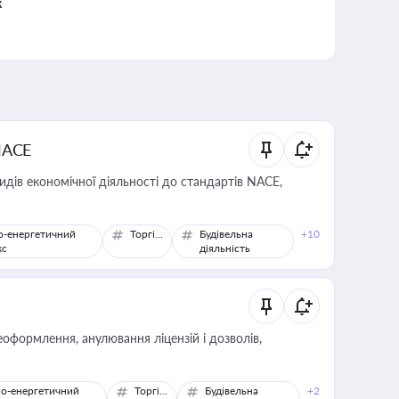
к
NACE
идів економічної діяльності до стандартів NACE,
о-енергетичний
Торгівля
Будівельна
+10
кс
діяльність
оформлення, анулювання ліцензій і дозволів,
о-енергетичний
Торгівля
Будівельна
+2