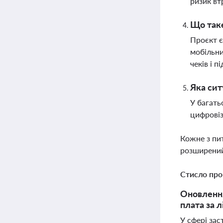
ризик вт
Що таке
Проєкт є
мобільни
чеків і 
Яка сит
У багать
цифровіз
Кожне з пи
розширений
Стисло про
Оновлення
плата за л
У сфері за