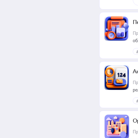
П
Пр
об
А
Пр
ре
О
Пр