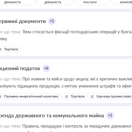
діяльність
діяльність
послуги
компле
ервинні документи
+1
о що тема:
Тема стосується фіксації господарських операцій у бухг
ліку
Торгівля
кцизний податок
+6
о що тема:
Про новини та кейси щодо акцизу, які є критично важли
алізують підакцизну продукцію, з метою уникнення штрафів та ефек
Паливно-енергетичний комплекс
Торгівля
Харчова промисловіс
ренда державного та комунального майна
+1
о що тема:
Правила, процедури і контроль за передачею державног