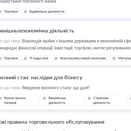
користання публічного майна
Торгівля
Будівельна діяльність
овнішньоекономічна діяльність
о що тема:
Взаємодія країни з іншими державами в економічній сфері
жнародні фінансові операції, інвестиції, торгівлю, митне регулювання
Торгівля
IT-індустрія
Агропромисловий комплекс
Металу
оєнний стан: наслідки для бізнесу
о що тема:
Введення воєнного стану: що далі?
Ринок цінних
Банківська
Страхова
паперів
діяльність
діяльність
ові правила торговельного обслуговування