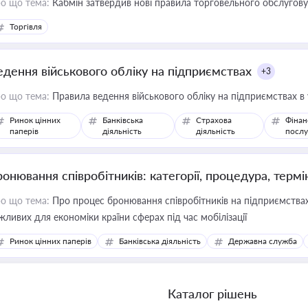
о що тема:
Кабмін затвердив нові правила торговельного обслугов
Торгівля
едення військового обліку на підприємствах
+3
о що тема:
Правила ведення військового обліку на підприємствах в
Ринок цінних
Банківська
Страхова
Фінан
паперів
діяльність
діяльність
послу
ронювання співробітників: категорії, процедура, термі
о що тема:
Про процес бронювання співробітників на підприємствах,
жливих для економіки країни сферах під час мобілізації
Ринок цінних паперів
Банківська діяльність
Державна служба
Каталог рішень