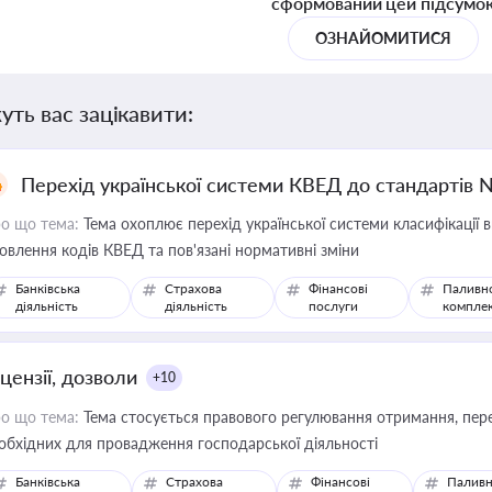
сформований цей підсумо
ОЗНАЙОМИТИСЯ
уть вас зацікавити:
Перехід української системи КВЕД до стандартів 
о що тема:
Тема охоплює перехід української системи класифікації в
овлення кодів КВЕД та пов'язані нормативні зміни
Банківська
Страхова
Фінансові
Паливн
діяльність
діяльність
послуги
компле
цензії, дозволи
+10
о що тема:
Тема стосується правового регулювання отримання, пере
обхідних для провадження господарської діяльності
Банківська
Страхова
Фінансові
Паливн