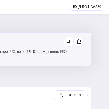
ВХІД ДО LIGA360
Новини та зміни щодо використання реєстраторів розрахункових операцій, аналіз законодавства про РРО, позиції ДПС та судів щодо РРО
ЕКСПОРТ