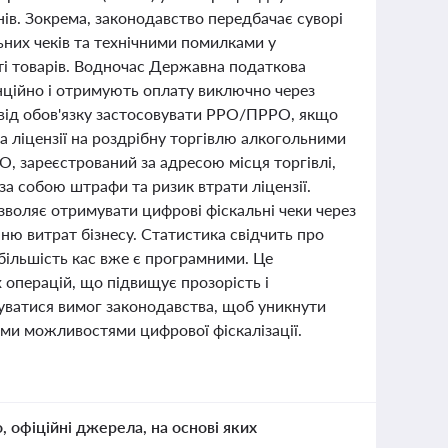
нів. Зокрема, законодавство передбачає суворі
них чеків та технічними помилками у
сті товарів. Водночас Державна податкова
нційно і отримують оплату виключно через
я від обов'язку застосовувати РРО/ПРРО, якщо
 ліцензії на роздрібну торгівлю алкогольними
, зареєстрований за адресою місця торгівлі,
а собою штрафи та ризик втрати ліцензії.
воляє отримувати цифрові фіскальні чеки через
нню витрат бізнесу. Статистика свідчить про
більшість кас вже є програмними. Це
 операцій, що підвищує прозорість і
уватися вимог законодавства, щоб уникнути
вими можливостями цифрової фіскалізації.
о, офіційні джерела, на основі яких