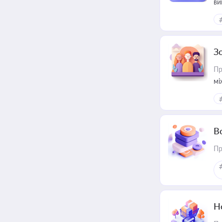
ви
З
Пр
мі
В
Пр
Н