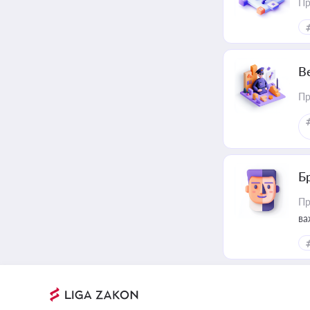
Пр
В
Пр
Б
Пр
ва