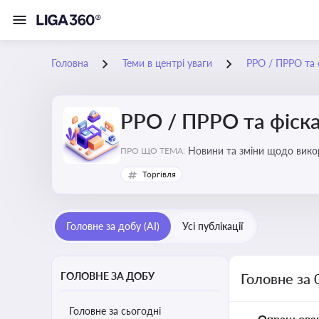
Головна
Теми в центрі уваги
РРО / ПРРО та ф
РРО / ПРРО та фіска
ПРО ЩО ТЕМА:
Торгівля
Головне за добу (AI)
Усі публікації
ГОЛОВНЕ ЗА ДОБУ
Головне за 
Головне за сьогодні
Опрацьова