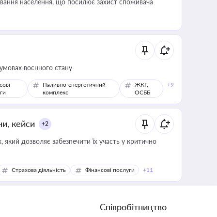
ування населення, що посилює захист споживача
 умовах воєнного стану
сові
Паливно-енергетичний
ЖКГ,
+9
ги
комплекс
ОСББ
ни, кейси
+2
 який дозволяє забезпечити їх участь у критично
Страхова діяльність
Фінансові послуги
+11
Співробітництво