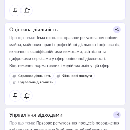
Оціночна діяльність
+1
Про що тема:
Тема охоплює правове регулювання оцінки
майна, майнових прав і професійної діяльності оцінювачів,
включно з кваліфікаційними вимогами, звітністю та
цифровими сервісами у сфері оціночної діяльності.
Відстеження нормативних і медійних змін у цій сфері
корисне для власника бізнесу, керівника, юриста або
Страхова діяльність
Фінансові послуги
бухгалтера під час оподаткування, приватизації, оренди
Будівельна діяльність
державного майна, корпоративних угод і перевірки
статусу суб'єктів оціночної діяльності
Управління відходами
+4
Про що тема:
Правове регулювання процесів поводження
з відходами, включаючи їх збирання, оброблення та