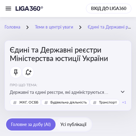
ВХІД ДО LIGA360
Головна
Теми в центрі уваги
Єдині та Державні реєстри Міністерства юстиції України
Єдині та Державні реєстри
Міністерства юстиції України
ПРО ЩО ТЕМА:
Державні та єдині реєстри, які адмініструються
Мінюстом України, і є ключовими інструментами для
ЖКГ, ОСББ
Будівельна діяльність
Транспорт
+1
юридичного захисту, ідентифікації прав, та
забезпечення прозорості у сфері власності, бізнесу,
сімейних та майнових відносин
Головне за добу (AI)
Усі публікації