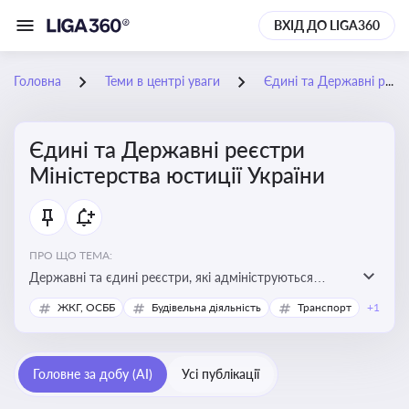
ВХІД ДО LIGA360
Головна
Теми в центрі уваги
Єдині та Державні реєстри Міністерства юстиції України
Єдині та Державні реєстри
Міністерства юстиції України
ПРО ЩО ТЕМА:
Державні та єдині реєстри, які адмініструються
Мінюстом України, і є ключовими інструментами для
ЖКГ, ОСББ
Будівельна діяльність
Транспорт
+1
юридичного захисту, ідентифікації прав, та
забезпечення прозорості у сфері власності, бізнесу,
сімейних та майнових відносин
Головне за добу (AI)
Усі публікації