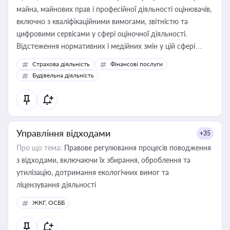
майна, майнових прав і професійної діяльності оцінювачів,
включно з кваліфікаційними вимогами, звітністю та
цифровими сервісами у сфері оціночної діяльності.
Відстеження нормативних і медійних змін у цій сфері
корисне для власника бізнесу, керівника, юриста або
Страхова діяльність
Фінансові послуги
бухгалтера під час оподаткування, приватизації, оренди
Будівельна діяльність
державного майна, корпоративних угод і перевірки
статусу суб'єктів оціночної діяльності
Управління відходами
+35
Про що тема:
Правове регулювання процесів поводження
з відходами, включаючи їх збирання, оброблення та
утилізацію, дотримання екологічних вимог та
ліцензування діяльності
ЖКГ, ОСББ