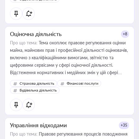
Оціночна діяльність
+8
Про що тема:
Тема охоплює правове регулювання оцінки
майна, майнових прав і професійної діяльності оцінювачів,
включно з кваліфікаційними вимогами, звітністю та
цифровими сервісами у сфері оціночної діяльності.
Відстеження нормативних і медійних змін у цій сфері
корисне для власника бізнесу, керівника, юриста або
Страхова діяльність
Фінансові послуги
бухгалтера під час оподаткування, приватизації, оренди
Будівельна діяльність
державного майна, корпоративних угод і перевірки
статусу суб'єктів оціночної діяльності
Управління відходами
+35
Про що тема:
Правове регулювання процесів поводження