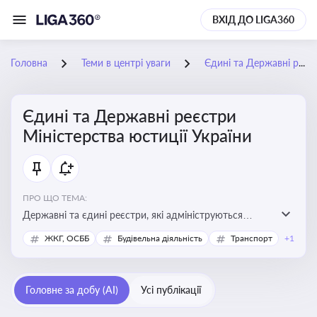
ВХІД ДО LIGA360
Головна
Теми в центрі уваги
Єдині та Державні реєстри Міністерства юстиції України
Єдині та Державні реєстри
Міністерства юстиції України
ПРО ЩО ТЕМА:
Державні та єдині реєстри, які адмініструються
Мінюстом України, і є ключовими інструментами для
ЖКГ, ОСББ
Будівельна діяльність
Транспорт
+1
юридичного захисту, ідентифікації прав, та
забезпечення прозорості у сфері власності, бізнесу,
сімейних та майнових відносин
Головне за добу (AI)
Усі публікації