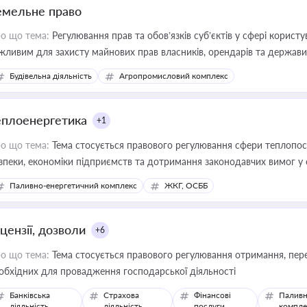
емельне право
о що тема:
Регулювання прав та обов’язків суб’єктів у сфері корист
жливим для захисту майнових прав власників, орендарів та держави
сурсами
Будівельна діяльність
Агропромисловий комплекс
еплоенергетика
+1
о що тема:
Тема стосується правового регулювання сфери теплопост
зпеки, економіки підприємств та дотримання законодавчих вимог у
Паливно-енергетичний комплекс
ЖКГ, ОСББ
цензії, дозволи
+6
о що тема:
Тема стосується правового регулювання отримання, пере
обхідних для провадження господарської діяльності
Банківська
Страхова
Фінансові
Паливн
діяльність
діяльність
послуги
компле