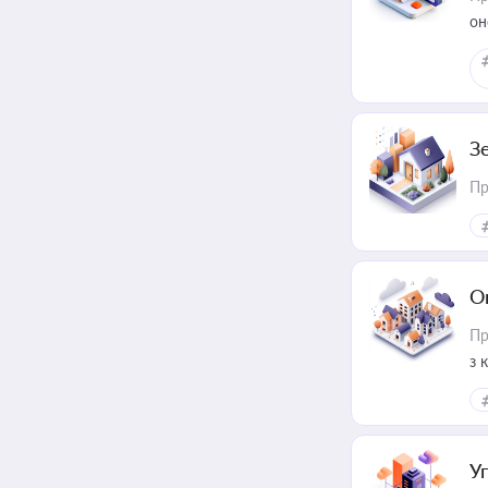
он
З
Пр
О
Пр
з 
ме
пр
У