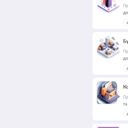
Пр
до
Б
Пр
до
К
Пр
та