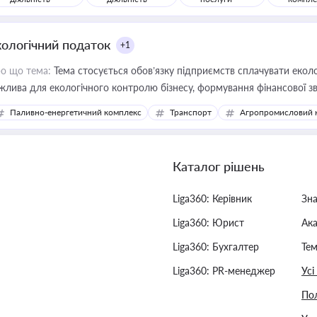
кологічний податок
+1
о що тема:
Тема стосується обов’язку підприємств сплачувати еколо
жлива для екологічного контролю бізнесу, формування фінансової 
конодавства
Паливно-енергетичний комплекс
Транспорт
Агропромисловий 
Каталог рішень
Liga360: Керівник
Зн
Liga360: Юрист
Ак
Liga360: Бухгалтер
Тем
Liga360: PR-менеджер
Усі
Пол