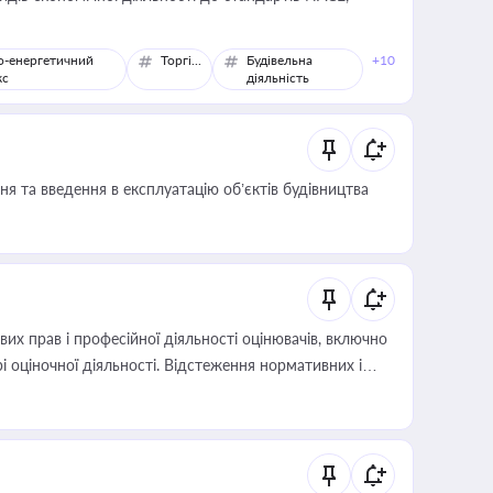
о-енергетичний
Торгівля
Будівельна
+10
кс
діяльність
я та введення в експлуатацію об’єктів будівництва
х прав і професійної діяльності оцінювачів, включно
і оціночної діяльності. Відстеження нормативних і
иста або бухгалтера під час оподаткування,
 статусу суб'єктів оціночної діяльності