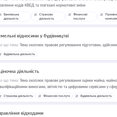
овлення кодів КВЕД та пов'язані нормативні зміни
Банківська
Страхова
Фінансові
Паливн
діяльність
діяльність
послуги
компле
емельні відносини у будівництві
о що тема:
Тема охоплює правове регулювання підготовки, здійсненн
Будівельна діяльність
ціночна діяльність
о що тема:
Тема охоплює правове регулювання оцінки майна, майнови
кваліфікаційними вимогами, звітністю та цифровими сервісами у сфер
дійних змін у цій сфері корисне для власника бізнесу, керівника, юр
Страхова діяльність
Фінансові послуги
Будівельна діяльність
иватизації, оренди державного майна, корпоративних угод і перевірки
правління відходами