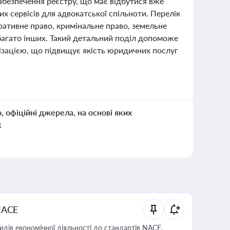
абезпечення реєстру, що має відбутися вже
 сервісів для адвокатської спільноти. Перелік
ративне право, кримінальне право, земельне
 багато інших. Такий детальний поділ допоможе
ізацією, що підвищує якість юридичних послуг
о, офіційні джерела, на основі яких
к
NACE
идів економічної діяльності до стандартів NACE,