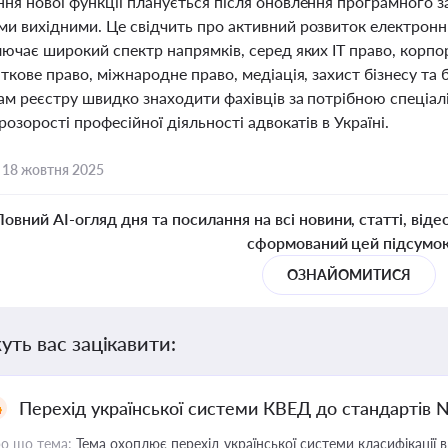
ня нової функції планується після оновлення програмного з
и вихідними. Це свідчить про активний розвиток електронних
ючає широкий спектр напрямків, серед яких IT право, корпо
ткове право, міжнародне право, медіація, захист бізнесу та
ам реєстру швидко знаходити фахівців за потрібною спеціал
розорості професійної діяльності адвокатів в Україні.
,
18 жовтня 2025
Повний AI-огляд дня та посилання на всі новини, статті, віде
сформований цей підсумо
ОЗНАЙОМИТИСЯ
уть вас зацікавити:
Перехід української системи КВЕД до стандартів 
о що тема:
Тема охоплює перехід української системи класифікації в