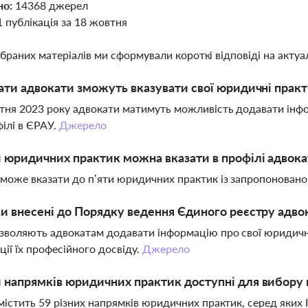
но:
14368 джерел
1 публікація за 18 жовтня
ібраних матеріалів ми сформували короткі відповіді на актуал
дати адвокати зможуть вказувати свої юридичні прак
тня 2023 року адвокати матимуть можливість додавати інфо
філі в ЄРАУ.
Джерело
 юридичних практик можна вказати в профілі адвока
може вказати до п’яти юридичних практик із запропонованог
ни внесені до Порядку ведення Єдиного реєстру адво
зволяють адвокатам додавати інформацію про свої юридич
ції їх професійного досвіду.
Джерело
 напрямків юридичних практик доступні для вибору 
містить 59 різних напрямків юридичних практик, серед яких 