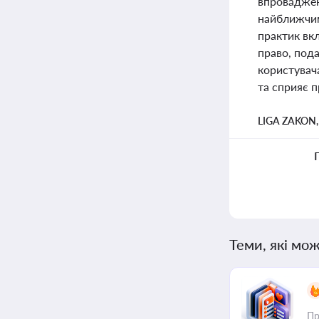
впроваджен
найближчим
практик вкл
право, пода
користувач
та сприяє п
LIGA ZAKON
Теми, які мож
Пр