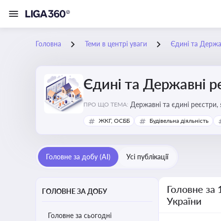
Головна
Теми в центрі уваги
Єдині та Держа
Єдині та Державні р
Державні та єдині реєстри, 
ПРО ЩО ТЕМА:
забезпечення прозорості у с
ЖКГ, ОСББ
Будівельна діяльність
Головне за добу (AI)
Усі публікації
Головне за 
ГОЛОВНЕ ЗА ДОБУ
України
Головне за сьогодні