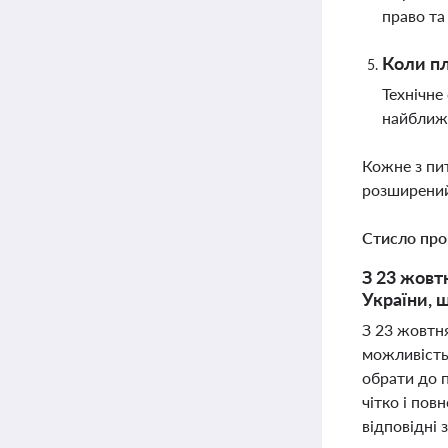
право та
Коли пл
Технічне
найближч
Кожне з пи
розширений
Стисло про
З 23 жовт
України, 
З 23 жовтн
можливість
обрати до п
чітко і пов
відповідні 