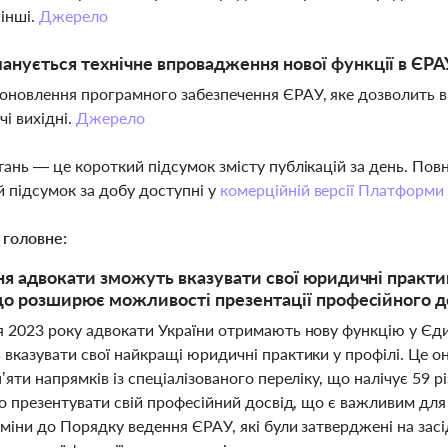
 інші.
Джерело
анується технічне впровадження нової функції в ЄРА
 оновлення програмного забезпечення ЄРАУ, яке дозволить 
і вихідні.
Джерело
тань — це короткий підсумок змісту публікацій за день. По
 підсумок за добу доступні у
комерційній версії Платформи
 головне:
ня адвокати зможуть вказувати свої юридичні практи
що розширює можливості презентації професійного д
я 2023 року адвокати України отримають нову функцію у Єди
 вказувати свої найкращі юридичні практики у профілі. Це 
’яти напрямків із спеціалізованого переліку, що налічує 59 р
но презентувати свій професійний досвід, що є важливим для 
зміни до Порядку ведення ЄРАУ, які були затверджені на засі