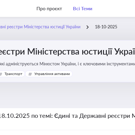
Про проєкт
Всі Теми
вні реєстри Міністерства юстиції України
18-10-2025
еєстри Міністерства юстиції Укра
які адмініструються Мінюстом України, і є ключовими інструментами
фері власності, бізнесу, сімейних та майнових відносин
Транспорт
Управління активами
18.10.2025 по темі: Єдині та Державні реєстри 