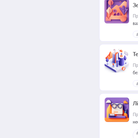
З
Пр
ва
ре
Т
Пр
бе
Лі
Пр
не