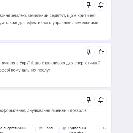
ування землею, земельний сервітут, що є критично
, а також для ефективного управління земельними
ачання в Україні, що є важливою для енергетичної
 сфері комунальних послуг
оформлення, анулювання ліцензій і дозволів,
о-енергетичний
Торгівля
Будівельна
+2
кс
діяльність