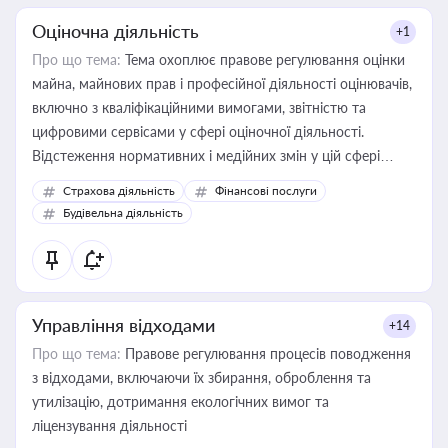
Оціночна діяльність
+1
Про що тема:
Тема охоплює правове регулювання оцінки
майна, майнових прав і професійної діяльності оцінювачів,
включно з кваліфікаційними вимогами, звітністю та
цифровими сервісами у сфері оціночної діяльності.
Відстеження нормативних і медійних змін у цій сфері
корисне для власника бізнесу, керівника, юриста або
Страхова діяльність
Фінансові послуги
бухгалтера під час оподаткування, приватизації, оренди
Будівельна діяльність
державного майна, корпоративних угод і перевірки
статусу суб'єктів оціночної діяльності
Управління відходами
+14
Про що тема:
Правове регулювання процесів поводження
з відходами, включаючи їх збирання, оброблення та
утилізацію, дотримання екологічних вимог та
ліцензування діяльності