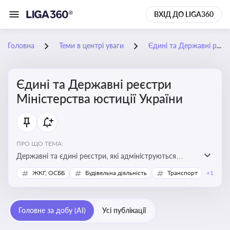
ВХІД ДО LIGA360
Головна
Теми в центрі уваги
Єдині та Державні реєстри Міністерства юстиції України
Єдині та Державні реєстри
Міністерства юстиції України
ПРО ЩО ТЕМА:
Державні та єдині реєстри, які адмініструються
Мінюстом України, і є ключовими інструментами для
ЖКГ, ОСББ
Будівельна діяльність
Транспорт
+1
юридичного захисту, ідентифікації прав, та
забезпечення прозорості у сфері власності, бізнесу,
сімейних та майнових відносин
Головне за добу (AI)
Усі публікації