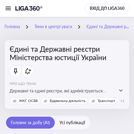
ВХІД ДО LIGA360
Головна
Теми в центрі уваги
Єдині та Державні реєстри Міністерства юстиції України
Єдині та Державні реєстри
Міністерства юстиції України
ПРО ЩО ТЕМА:
Державні та єдині реєстри, які адмініструються
Мінюстом України, і є ключовими інструментами для
ЖКГ, ОСББ
Будівельна діяльність
Транспорт
+1
юридичного захисту, ідентифікації прав, та
забезпечення прозорості у сфері власності, бізнесу,
сімейних та майнових відносин
Головне за добу (AI)
Усі публікації