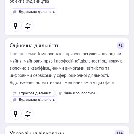
об’єктів будівництва
Будівельна діяльність
Оціночна діяльність
+1
Про що тема:
Тема охоплює правове регулювання оцінки
майна, майнових прав і професійної діяльності оцінювачів,
включно з кваліфікаційними вимогами, звітністю та
цифровими сервісами у сфері оціночної діяльності.
Відстеження нормативних і медійних змін у цій сфері
корисне для власника бізнесу, керівника, юриста або
Страхова діяльність
Фінансові послуги
бухгалтера під час оподаткування, приватизації, оренди
Будівельна діяльність
державного майна, корпоративних угод і перевірки
статусу суб'єктів оціночної діяльності
Управління відходами
+14