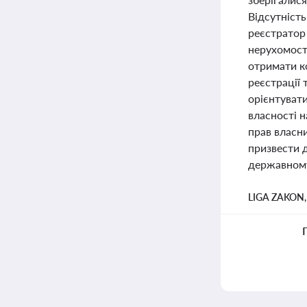
Відсутніст
реєстратор
нерухомост
отримати к
реєстрації
орієнтуват
власності н
прав власн
призвести д
державному
LIGA ZAKON