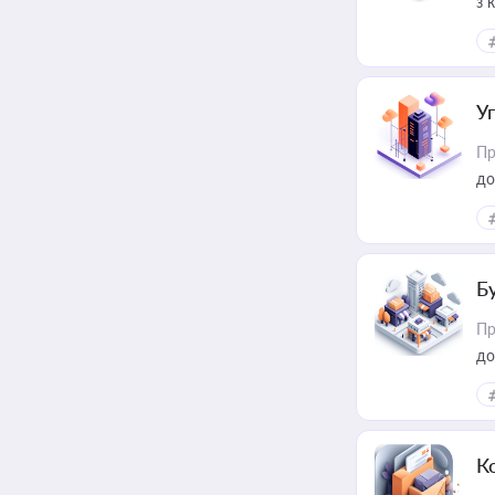
з 
ме
пр
У
Пр
до
Б
Пр
до
К