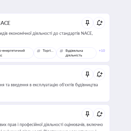
NACE
идів економічної діяльності до стандартів NACE,
о-енергетичний
Торгівля
Будівельна
+10
кс
діяльність
я та введення в експлуатацію об’єктів будівництва
х прав і професійної діяльності оцінювачів, включно