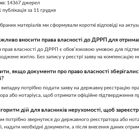
но:
14367 джерел
1 публікація за 11 грудня
ібраних матеріалів ми сформували короткі відповіді на актуал
жливо вносити права власності до ДРРП для отрима
 прав власності до ДРРП є обов’язковою умовою для підтв
оджене житло. Без запису у реєстрі заяву на компенсацію 
ти, якщо документи про право власності зберігалис
і?
 випадку потрібно подати заяву на державну реєстрацію пр
ора або нотаріуса, щоб отримати офіційне підтвердження п
горитм дій для власників нерухомості, щоб зареєст
м потрібно звернутися до державного реєстратора або нотар
і, надати необхідні документи, а після внесення даних отри