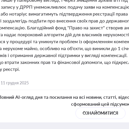
ь запису у ДРРП унеможливлює подачу заяви на компенсацію 
 або нотаріус вимагатимуть підтвердження реєстрації права
і заздалегідь подбати про внесення своїх прав до державно
омпенсацію. Благодійний фонд "Право на захист" створив ан
 та надає покроковий алгоритм дій для власників нерухомо
ися у процедурі та уникнути проблем із оформленням компен
а нерухоме майно, особливо на об'єкти, що виникли до 1 сі
иків і отримання державної підтримки у вигляді компенсації
о втрати законних прав та фінансової допомоги, що підкресл
 реєстрі.
,
11 грудня 2025
Повний AI-огляд дня та посилання на всі новини, статті, віде
сформований цей підсумо
ОЗНАЙОМИТИСЯ