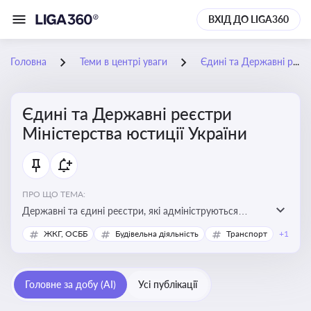
ВХІД ДО LIGA360
Головна
Теми в центрі уваги
Єдині та Державні реєстри Міністерства юстиції України
Єдині та Державні реєстри
Міністерства юстиції України
ПРО ЩО ТЕМА:
Державні та єдині реєстри, які адмініструються
Мінюстом України, і є ключовими інструментами для
ЖКГ, ОСББ
Будівельна діяльність
Транспорт
+1
юридичного захисту, ідентифікації прав, та
забезпечення прозорості у сфері власності, бізнесу,
сімейних та майнових відносин
Головне за добу (AI)
Усі публікації