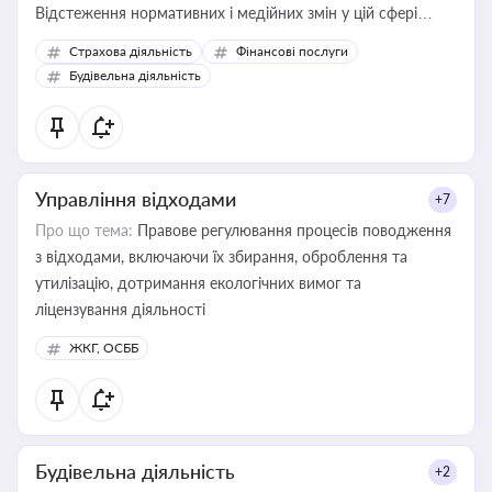
Відстеження нормативних і медійних змін у цій сфері
корисне для власника бізнесу, керівника, юриста або
Страхова діяльність
Фінансові послуги
бухгалтера під час оподаткування, приватизації, оренди
Будівельна діяльність
державного майна, корпоративних угод і перевірки
статусу суб'єктів оціночної діяльності
Управління відходами
+7
Про що тема:
Правове регулювання процесів поводження
з відходами, включаючи їх збирання, оброблення та
утилізацію, дотримання екологічних вимог та
ліцензування діяльності
ЖКГ, ОСББ
Будівельна діяльність
+2