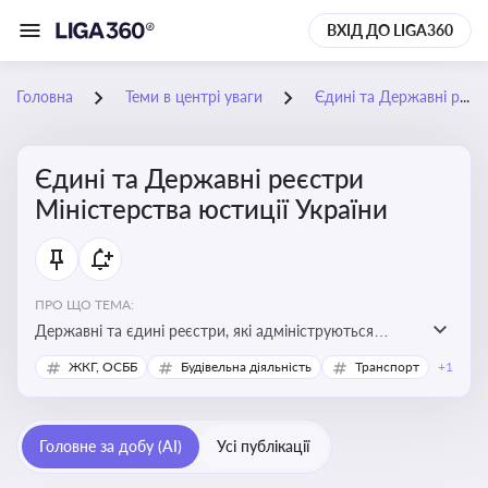
ВХІД ДО LIGA360
Головна
Теми в центрі уваги
Єдині та Державні реєстри Міністерства юстиції України
Єдині та Державні реєстри
Міністерства юстиції України
ПРО ЩО ТЕМА:
Державні та єдині реєстри, які адмініструються
Мінюстом України, і є ключовими інструментами для
ЖКГ, ОСББ
Будівельна діяльність
Транспорт
+1
юридичного захисту, ідентифікації прав, та
забезпечення прозорості у сфері власності, бізнесу,
сімейних та майнових відносин
Головне за добу (AI)
Усі публікації