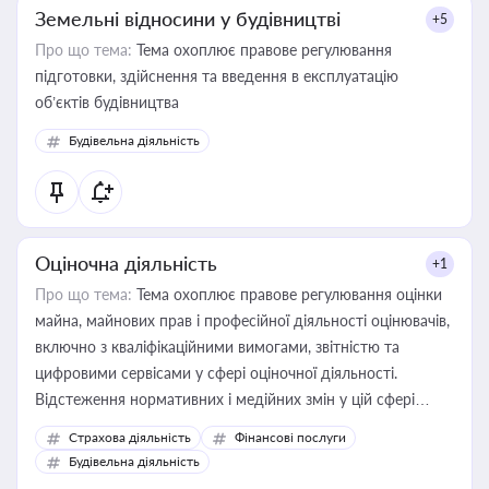
Земельні відносини у будівництві
+5
Про що тема:
Тема охоплює правове регулювання
підготовки, здійснення та введення в експлуатацію
об’єктів будівництва
Будівельна діяльність
Оціночна діяльність
+1
Про що тема:
Тема охоплює правове регулювання оцінки
майна, майнових прав і професійної діяльності оцінювачів,
включно з кваліфікаційними вимогами, звітністю та
цифровими сервісами у сфері оціночної діяльності.
Відстеження нормативних і медійних змін у цій сфері
корисне для власника бізнесу, керівника, юриста або
Страхова діяльність
Фінансові послуги
бухгалтера під час оподаткування, приватизації, оренди
Будівельна діяльність
державного майна, корпоративних угод і перевірки