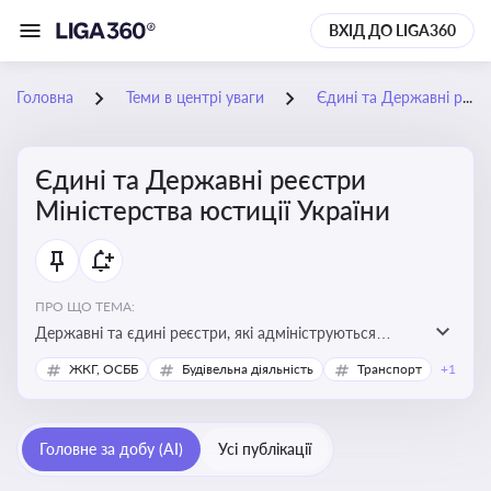
ВХІД ДО LIGA360
Головна
Теми в центрі уваги
Єдині та Державні реєстри Міністерства юстиції України
Єдині та Державні реєстри
Міністерства юстиції України
ПРО ЩО ТЕМА:
Державні та єдині реєстри, які адмініструються
Мінюстом України, і є ключовими інструментами для
ЖКГ, ОСББ
Будівельна діяльність
Транспорт
+1
юридичного захисту, ідентифікації прав, та
забезпечення прозорості у сфері власності, бізнесу,
сімейних та майнових відносин
Головне за добу (AI)
Усі публікації