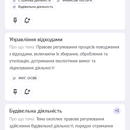
Страхова діяльність
Фінансові послуги
бухгалтера під час оподаткування, приватизації, оренди
Будівельна діяльність
державного майна, корпоративних угод і перевірки
статусу суб'єктів оціночної діяльності
Управління відходами
Про що тема:
Правове регулювання процесів поводження
з відходами, включаючи їх збирання, оброблення та
утилізацію, дотримання екологічних вимог та
ліцензування діяльності
ЖКГ, ОСББ
Будівельна діяльність
+1
Про що тема:
Тема охоплює правове регулювання
здійснення будівельної діяльності, порядок отримання