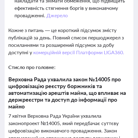
накладати та знімати обмеження, що підвищить
ефективність стягнення боргів у виконавчому
провадженні.
Джерело
Кожне з питань — це короткий підсумок змісту
публікацій за день. Повний список першоджерел з
посиланнями та розширений підсумок за добу
доступні у
комерційній версії Платформи LIGA360.
Стисло про головне:
Верховна Рада ухвалила закон №14005 про
цифровізацію реєстру боржників та
автоматизацію арештів майна, що впливає на
держреєстри та доступ до інформації про
майно
7 квітня Верховна Рада України ухвалила
законопроект №14005, який передбачає суттєву
цифровізацію виконавчого провадження. Закон
спрямований на спрощення доступу державних і