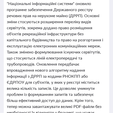
"Національні інформаційні системи" оновило
програмне забезпечення Державного реєстру
речових прав на нерухоме майно (ДРРП). Основні
зміни стосуються розширення переліку видів
сервітутів, зокрема додано право розміщення
об'єктів рекреаційної інфраструктури без
капітального будівництва та право на розгортання і
експлуатацію електронних комунікаційних мереж.
Також змінено формулювання існуючих сервітутів,
що стосуються ліній електропередачі та
трубопроводів. Оновлення передбачає
впровадження нового алгоритму надання
інформації з ДРРП за кодами РНОКПП або
ЄДРПОУ для суб'єктів, у яких у реєстрі міститься
велика кількість записів. Це дозволяє уникнути
проблем із формуванням запитів та забезпечує
більш ефективний доступ до даних. Крім того,
тепер можна завантажувати великі PDF-файли без
необхідності їх відкриття у браузері, що усуває