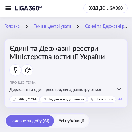
ВХІД ДО LIGA360
Головна
Теми в центрі уваги
Єдині та Державні реєстри Міністерства юстиції України
Єдині та Державні реєстри
Міністерства юстиції України
ПРО ЩО ТЕМА:
Державні та єдині реєстри, які адмініструються
Мінюстом України, і є ключовими інструментами для
ЖКГ, ОСББ
Будівельна діяльність
Транспорт
+1
юридичного захисту, ідентифікації прав, та
забезпечення прозорості у сфері власності, бізнесу,
сімейних та майнових відносин
Головне за добу (AI)
Усі публікації