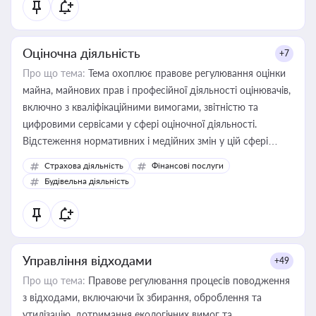
Оціночна діяльність
+7
Про що тема:
Тема охоплює правове регулювання оцінки
майна, майнових прав і професійної діяльності оцінювачів,
включно з кваліфікаційними вимогами, звітністю та
цифровими сервісами у сфері оціночної діяльності.
Відстеження нормативних і медійних змін у цій сфері
корисне для власника бізнесу, керівника, юриста або
Страхова діяльність
Фінансові послуги
бухгалтера під час оподаткування, приватизації, оренди
Будівельна діяльність
державного майна, корпоративних угод і перевірки
статусу суб'єктів оціночної діяльності
Управління відходами
+49
Про що тема:
Правове регулювання процесів поводження
з відходами, включаючи їх збирання, оброблення та
утилізацію, дотримання екологічних вимог та