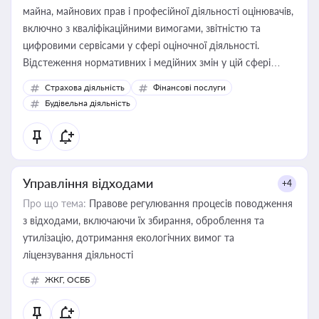
майна, майнових прав і професійної діяльності оцінювачів,
включно з кваліфікаційними вимогами, звітністю та
цифровими сервісами у сфері оціночної діяльності.
Відстеження нормативних і медійних змін у цій сфері
корисне для власника бізнесу, керівника, юриста або
Страхова діяльність
Фінансові послуги
бухгалтера під час оподаткування, приватизації, оренди
Будівельна діяльність
державного майна, корпоративних угод і перевірки
статусу суб'єктів оціночної діяльності
Управління відходами
+4
Про що тема:
Правове регулювання процесів поводження
з відходами, включаючи їх збирання, оброблення та
утилізацію, дотримання екологічних вимог та
ліцензування діяльності
ЖКГ, ОСББ