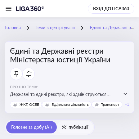
ВХІД ДО LIGA360
Головна
Теми в центрі уваги
Єдині та Державні реєстри Міністерства юстиції України
Єдині та Державні реєстри
Міністерства юстиції України
ПРО ЩО ТЕМА:
Державні та єдині реєстри, які адмініструються
Мінюстом України, і є ключовими інструментами для
ЖКГ, ОСББ
Будівельна діяльність
Транспорт
+1
юридичного захисту, ідентифікації прав, та
забезпечення прозорості у сфері власності, бізнесу,
сімейних та майнових відносин
Головне за добу (AI)
Усі публікації