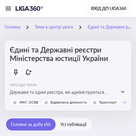
ВХІД ДО LIGA360
Головна
Теми в центрі уваги
Єдині та Державні реєстри Міністерства юстиції України
Єдині та Державні реєстри
Міністерства юстиції України
ПРО ЩО ТЕМА:
Державні та єдині реєстри, які адмініструються
Мінюстом України, і є ключовими інструментами для
ЖКГ, ОСББ
Будівельна діяльність
Транспорт
+1
юридичного захисту, ідентифікації прав, та
забезпечення прозорості у сфері власності, бізнесу,
сімейних та майнових відносин
Головне за добу (AI)
Усі публікації