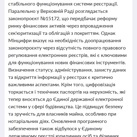
стабільного функціонування системи реєстрації.
Паралельно у Верховній Раді розглядається
законопроєкт №15172, що передбачає реформу
ринку фінансових активів через впровадження
сек'юритизації та облігацій з покриттям. Однак
Мінцифри вказує на необхідність доопрацювання
законопроєкту через відсутність повного правового
регулювання електронних реєстрів, які є ключовими
для функціонування нових фінансових інструментів.
Визначення статусу, адміністрування, захисту даних
та відкриття інформації у реєстрах є критично
важливими аспектами. Крім того, цифровізація
торкається і технічних паспортів на нерухомість, які
тепер вносяться до Єдиної державної електронної
системи у сфері будівництва. Це підвищує безпеку
та зручність для власників майна, особливо при
нотаріальних діях. Оновлення програмного
забезпечення також відбулося у Єдиному
державному реєстрі юридичних осіб та фізичних