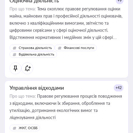
Оціночна діяльність
+9
Про що тема:
Тема охоплює правове регулювання оцінки
майна, майнових прав і професійної діяльності оцінювачів,
включно з кваліфікаційними вимогами, звітністю та
цифровими сервісами у сфері оціночної діяльності.
Відстеження нормативних і медійних змін у цій сфері
корисне для власника бізнесу, керівника, юриста або
Страхова діяльність
Фінансові послуги
бухгалтера під час оподаткування, приватизації, оренди
Будівельна діяльність
державного майна, корпоративних угод і перевірки
статусу суб'єктів оціночної діяльності
Управління відходами
+42
Про що тема:
Правове регулювання процесів поводження
з відходами, включаючи їх збирання, оброблення та
утилізацію, дотримання екологічних вимог та
ліцензування діяльності
ЖКГ, ОСББ