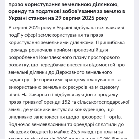
право користування земельною ділянкою,
оренду та податкові зобов’язання за землю в
Україні станом на 29 серпня 2025 року
У серпні 2025 року в Україні відбуваються важливі
події у сфері землекористування та права
користування земельними ділянками. Пришибська
громада розпочала прийом пропозицій для
розроблення Комплексного плану просторового
розвитку, що передбачає внесення відомостей про
земельні ділянки до Державного земельного
кадастру. Це сприятиме кращому плануванню та
використанню земельних ресурсів на місцевому
рівні. На Закарпатті відбувся аукціон з продажу
права тривалої оренди 152 га сільськогосподарської
землі, де учасники імітували конкуренцію, що
викликало занепокоєння щодо прозорості торгів.
Водночас землевласники та орендарі сплатили до
місцевих бюджетів майже 25,5 млрд грн плати за
землю за сім місяців 2025 року, що на 15,9% більше,