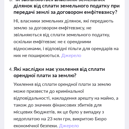
ділянок від сплати земельного податку при
передачі землі за договором емфітевзису?
Ні, власники земельних ділянок, які передають
землю за договором емфітевзису, не
звільняються від сплати земельного податку,
оскільки емфітевзис не є орендними
відносинами, і відповідні пільги для орендарів на
них не поширюються.
Джерело
Які наслідки має ухилення від сплати
орендної плати за землю?
Ухилення від сплати орендної плати за землю
може призвести до кримінальної
відповідальності, накладення арешту на майно, а
також до значних фінансових збитків для
місцевих бюджетів, як це було у випадку з
недоплатою на 23 млн грн, викритою Бюро
економічної безпеки.
Джерело