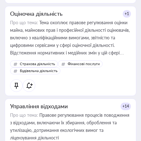
Оціночна діяльність
+1
Про що тема:
Тема охоплює правове регулювання оцінки
майна, майнових прав і професійної діяльності оцінювачів,
включно з кваліфікаційними вимогами, звітністю та
цифровими сервісами у сфері оціночної діяльності.
Відстеження нормативних і медійних змін у цій сфері
корисне для власника бізнесу, керівника, юриста або
Страхова діяльність
Фінансові послуги
бухгалтера під час оподаткування, приватизації, оренди
Будівельна діяльність
державного майна, корпоративних угод і перевірки
статусу суб'єктів оціночної діяльності
Управління відходами
+14
Про що тема:
Правове регулювання процесів поводження
з відходами, включаючи їх збирання, оброблення та
утилізацію, дотримання екологічних вимог та
ліцензування діяльності