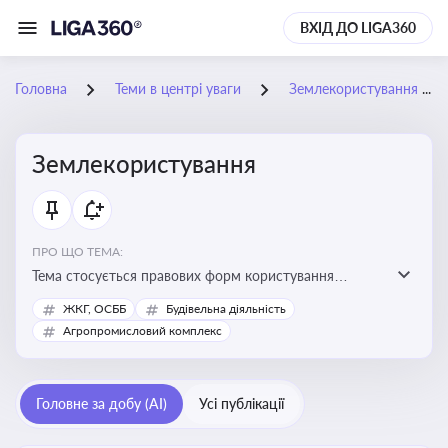
ВХІД ДО LIGA360
Головна
Теми в центрі уваги
Землекористування
Землекористування
ПРО ЩО ТЕМА:
Тема стосується правових форм користування
землею, зокрема умов доступу, володіння та
ЖКГ, ОСББ
Будівельна діяльність
користування земельними ділянками різних форм
Агропромисловий комплекс
власності
Головне за добу (AI)
Усі публікації