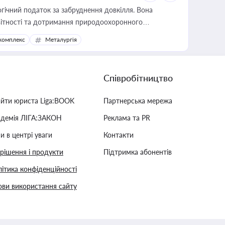
гічний податок за забруднення довкілля. Вона
звітності та дотримання природоохоронного
комплекс
Металургія
Співробітництво
айти юриста Liga:BOOK
Партнерська мережа
адемія ЛІГА:ЗАКОН
Реклама та PR
и в центрі уваги
Контакти
 рішення і продукти
Підтримка абонентів
ітика конфіденційності
ви використання сайту