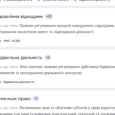
иватизації, оренди державного майна, корпоративних угод і перевірки
правління відходами
+42
о що тема:
Правове регулювання процесів поводження з відходами, 
тримання екологічних вимог та ліцензування діяльності
ЖКГ, ОСББ
удівельна діяльність
+6
о що тема:
Тема охоплює правове регулювання здійснення будівельн
кументів та проходження державного контролю
Будівельна діяльність
емельне право
+5
о що тема:
Регулювання прав та обов’язків суб’єктів у сфері корист
жливим для захисту майнових прав власників, орендарів та держави