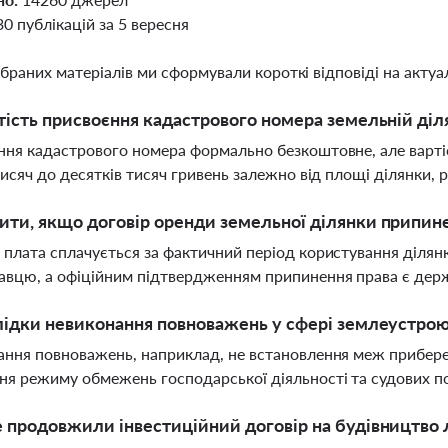
30 публікацій за 5 вересня
ібраних матеріалів ми сформували короткі відповіді на актуал
тість присвоєння кадастрового номера земельній діля
ня кадастрового номера формально безкоштовне, але вартіс
тисяч до десятків тисяч гривень залежно від площі ділянки,
ти, якщо договір оренди земельної ділянки припин
плата сплачується за фактичний період користування діля
вцю, а офіційним підтвердженням припинення права є держ
лідки невиконання повноважень у сфері землеустро
ння повноважень, наприклад, не встановлення меж прибере
я режиму обмежень господарської діяльності та судових поз
 продовжили інвестиційний договір на будівництво 