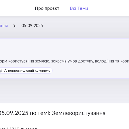
Про проєкт
Всі Теми
ання
05-09-2025
форм користування землею, зокрема умов доступу, володіння та кор
Агропромисловий комплекс
05.09.2025 по темі: Землекористування
но:
14260 джерел