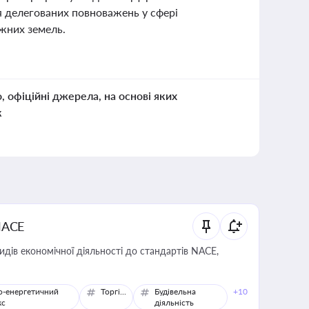
я делегованих повноважень у сфері
жних земель.
о, офіційні джерела, на основі яких
к
NACE
идів економічної діяльності до стандартів NACE,
о-енергетичний
Торгівля
Будівельна
+10
кс
діяльність