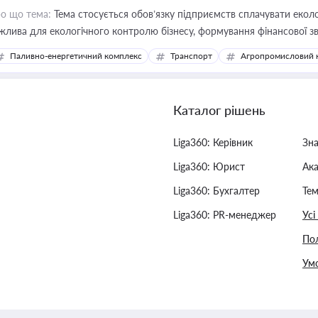
о що тема:
Тема стосується обов’язку підприємств сплачувати еколо
жлива для екологічного контролю бізнесу, формування фінансової 
конодавства
Паливно-енергетичний комплекс
Транспорт
Агропромисловий 
Каталог рішень
Liga360: Керівник
Зн
Liga360: Юрист
Ак
Liga360: Бухгалтер
Тем
Liga360: PR-менеджер
Усі
Пол
Умо