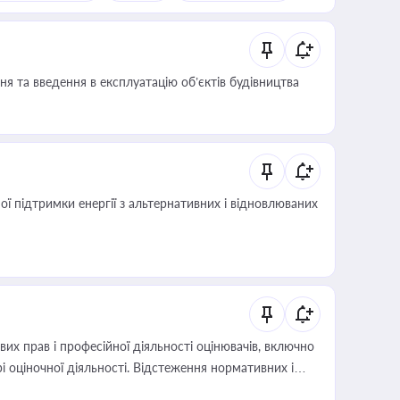
я та введення в експлуатацію об’єктів будівництва
 підтримки енергії з альтернативних і відновлюваних
х прав і професійної діяльності оцінювачів, включно
і оціночної діяльності. Відстеження нормативних і
иста або бухгалтера під час оподаткування,