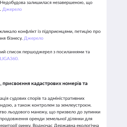
ів. Недобудова залишилася незавершеною, що
и.
Джерело
кликало конфлікт із підприємцями, петицію про
ня бізнесу.
Джерело
вний список першоджерел з посиланнями та
 LIGA360.
, присвоєння кадастрових номерів та
зація судових спорів та адміністративних
рендою, а також контролем за землеустроєм.
цтво льодового манежу, що призвело до зупинки
и продовження оренди земельної ділянки для
території ринку. Водночас Державна екологічна