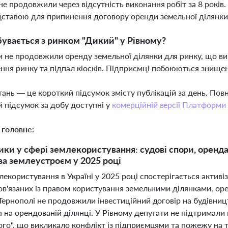
не продовжили через відсутність виконання робіт за 8 рок
дставою для припинення договору оренди земельної ділянк
увається з ринком "Дикий" у Рівному?
 не продовжили оренду земельної ділянки для ринку, що ви
ння ринку та підпал кіосків. Підприємці побоюються знищен
тань — це короткий підсумок змісту публікацій за день. По
 підсумок за добу доступні у
комерційній версії Платформи
 головне:
ики у сфері землекористування: судові спори, оренда
за землеустроєм у 2025 році
лекористування в Україні у 2025 році спостерігається активі
пов'язаних із правом користування земельними ділянками, о
 Тернополі не продовжили інвестиційний договір на будівни
а на орендованій ділянці. У Рівному депутати не підтримал
ого", що викликало конфлікт із підприємцями та пожежу на 