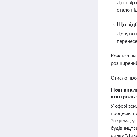
Договір 
стало пі
Що відб
Депутати
перенесе
Кожне з пи
розширений
Стисло про
Нові викл
контроль 
У сфері зем
процесів, 
Зокрема, у
будівництв
ринку "Дик