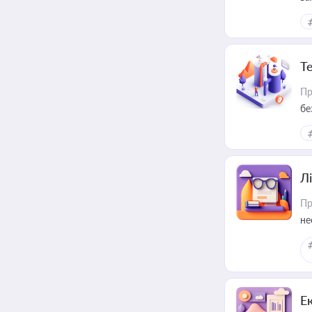
ре
Т
Пр
бе
Лі
Пр
не
Е