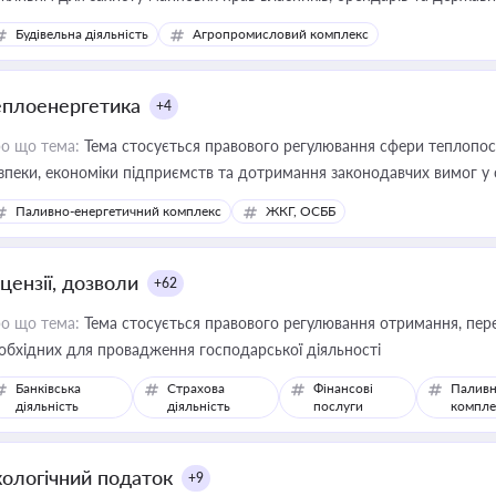
сурсами
Будівельна діяльність
Агропромисловий комплекс
еплоенергетика
+4
о що тема:
Тема стосується правового регулювання сфери теплопост
зпеки, економіки підприємств та дотримання законодавчих вимог у
Паливно-енергетичний комплекс
ЖКГ, ОСББ
цензії, дозволи
+62
о що тема:
Тема стосується правового регулювання отримання, пере
обхідних для провадження господарської діяльності
Банківська
Страхова
Фінансові
Паливн
діяльність
діяльність
послуги
компле
кологічний податок
+9