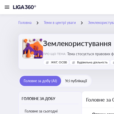
Головна
Теми в центрі уваги
Землекористув
Землекористування
Тема стосується правових 
ПРО ЩО ТЕМА:
власності
ЖКГ, ОСББ
Будівельна діяльність
Головне за добу (AI)
Усі публікації
ГОЛОВНЕ ЗА ДОБУ
Головне за 
Головне за сьогодні
Опрацьова