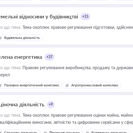
емельні відносини у будівництві
+15
о що тема:
Тема охоплює правове регулювання підготовки, здійсненн
Будівельна діяльність
елена енергетика
+37
о що тема:
Правове регулювання виробництва, продажу та державної
ерел
Паливно-енергетичний комплекс
Агропромисловий комплекс
ціночна діяльність
+9
о що тема:
Тема охоплює правове регулювання оцінки майна, майнови
кваліфікаційними вимогами, звітністю та цифровими сервісами у сфер
дійних змін у цій сфері корисне для власника бізнесу, керівника, юр
Страхова діяльність
Фінансові послуги
Будівельна діяльність