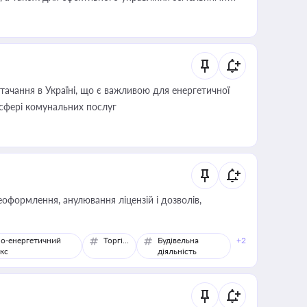
ачання в Україні, що є важливою для енергетичної
 сфері комунальних послуг
оформлення, анулювання ліцензій і дозволів,
о-енергетичний
Торгівля
Будівельна
+2
кс
діяльність