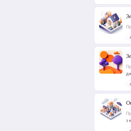
З
Пр
З
Пр
дж
О
Пр
з 
ме