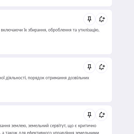
 статусу суб'єктів оціночної діяльності
включаючи їх збирання, оброблення та утилізацію,
ої діяльності, порядок отримання дозвільних
ування землею, земельний сервітут, що є критично
, а також для ефективного управління земельними