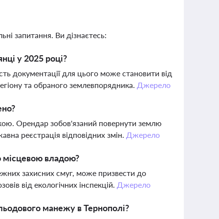
ьні запитання. Ви дізнаєтесь:
нці у 2025 році?
ть документації для цього може становити від
 регіону та обраного землевпорядника.
Джерело
ено?
нкою. Орендар зобов'язаний повернути землю
авна реєстрація відповідних змін.
Джерело
ю місцевою владою?
жних захисних смуг, може призвести до
овів від екологічних інспекцій.
Джерело
льодового манежу в Тернополі?