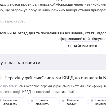
подала позов проти Звягельської міськради через невиконанн
ю, що загрожує порушенням режиму використання прибере
,
05 вересня 2025
Повний AI-огляд дня та посилання на всі новини, статті, віде
сформований цей підсумо
ОЗНАЙОМИТИСЯ
уть вас зацікавити:
Перехід української системи КВЕД до стандартів 
о що тема:
Тема охоплює перехід української системи класифікації в
овлення кодів КВЕД та пов'язані нормативні зміни
Банківська
Страхова
Фінансові
Паливн
діяльність
діяльність
послуги
компле