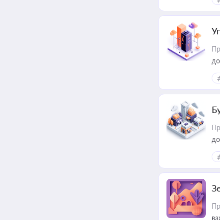
пр
У
Пр
до
Б
Пр
до
З
Пр
ва