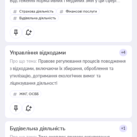
Відстеження нормативних і медійних змін у цій сфері
корисне для власника бізнесу, керівника, юриста або
Страхова діяльність
Фінансові послуги
бухгалтера під час оподаткування, приватизації, оренди
Будівельна діяльність
державного майна, корпоративних угод і перевірки
статусу суб'єктів оціночної діяльності
Управління відходами
+4
Про що тема:
Правове регулювання процесів поводження
з відходами, включаючи їх збирання, оброблення та
утилізацію, дотримання екологічних вимог та
ліцензування діяльності
ЖКГ, ОСББ
Будівельна діяльність
+1
Про що тема:
Тема охоплює правове регулювання