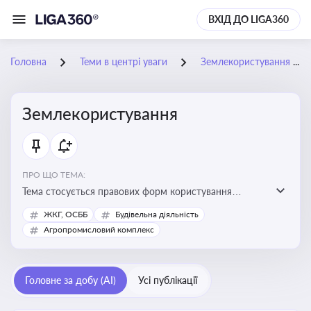
ВХІД ДО LIGA360
Головна
Теми в центрі уваги
Землекористування
Землекористування
ПРО ЩО ТЕМА:
Тема стосується правових форм користування
землею, зокрема умов доступу, володіння та
ЖКГ, ОСББ
Будівельна діяльність
користування земельними ділянками різних форм
Агропромисловий комплекс
власності
Головне за добу (AI)
Усі публікації