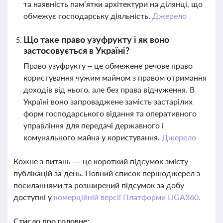
та наявність пам’ятки архітектури на ділянці, що
обмежує господарську діяльність.
Джерело
Що таке право узуфрукту і як воно
застосовується в Україні?
Право узуфрукту – це обмежене речове право
користування чужим майном з правом отримання
доходів від нього, але без права відчуження. В
Україні воно запроваджене замість застарілих
форм господарського відання та оперативного
управління для передачі державного і
комунального майна у користування.
Джерело
Кожне з питань — це короткий підсумок змісту
публікацій за день. Повний список першоджерел з
посиланнями та розширений підсумок за добу
доступні у
комерційній версії Платформи LIGA360.
Стисло про головне: