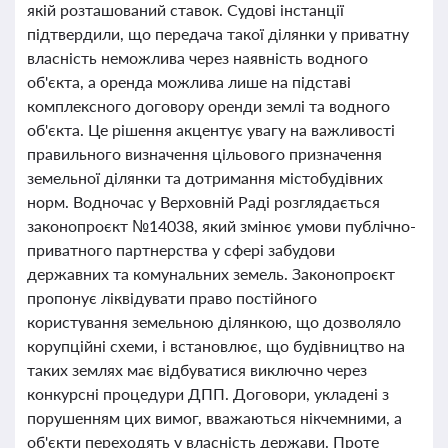
якій розташований ставок. Судові інстанції
підтвердили, що передача такої ділянки у приватну
власність неможлива через наявність водного
об'єкта, а оренда можлива лише на підставі
комплексного договору оренди землі та водного
об'єкта. Це рішення акцентує увагу на важливості
правильного визначення цільового призначення
земельної ділянки та дотримання містобудівних
норм. Водночас у Верховній Раді розглядається
законопроєкт №14038, який змінює умови публічно-
приватного партнерства у сфері забудови
державних та комунальних земель. Законопроєкт
пропонує ліквідувати право постійного
користування земельною ділянкою, що дозволяло
корупційні схеми, і встановлює, що будівництво на
таких землях має відбуватися виключно через
конкурсні процедури ДПП. Договори, укладені з
порушенням цих вимог, вважаються нікчемними, а
об'єкти переходять у власність держави. Проте