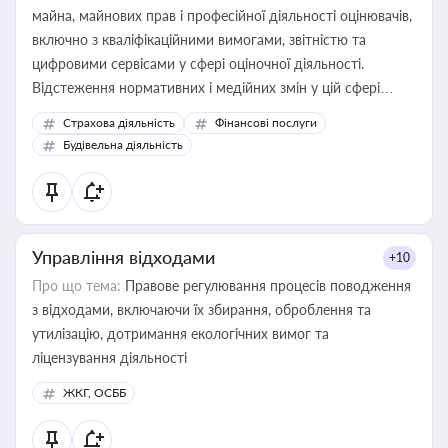
майна, майнових прав і професійної діяльності оцінювачів,
включно з кваліфікаційними вимогами, звітністю та
цифровими сервісами у сфері оціночної діяльності.
Відстеження нормативних і медійних змін у цій сфері
корисне для власника бізнесу, керівника, юриста або
Страхова діяльність
Фінансові послуги
бухгалтера під час оподаткування, приватизації, оренди
Будівельна діяльність
державного майна, корпоративних угод і перевірки
статусу суб'єктів оціночної діяльності
Управління відходами
+10
Про що тема:
Правове регулювання процесів поводження
з відходами, включаючи їх збирання, оброблення та
утилізацію, дотримання екологічних вимог та
ліцензування діяльності
ЖКГ, ОСББ