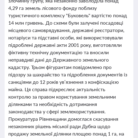
злочинну групу, яка незаконно заволоділа понад
4,29 га земель лісового фонду поблизу
туристичного комплексу "Буковель" вартістю понад
14 млн гривень. До схеми були залучені посадовці
місцевого самоврядування, державні реєстратори,
нотаріуси та підставні особи, які використовували
підроблені державні акти 2001 року, виготовляли
фіктивну технічну документацію та вносили
неправдиві дані до Державного земельного
кадастру. Трьом фігурантам повідомлено про
підозру за шахрайство та підроблення документів із
санкціями до 12 років ув’язнення з конфіскацією
майна. Ця справа підкреслює актуальність
контролю за правом користування земельними
ділянками та необхідність дотримання
законодавства у сфері землекористування.
Прокуратура Рівненщини домоглася скасування
незаконних рішень міської ради Дубна щодо
продажу земельної ділянки площею понад 1 га, на