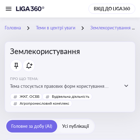
ВХІД ДО LIGA360
Головна
Теми в центрі уваги
Землекористування
Землекористування
ПРО ЩО ТЕМА:
Тема стосується правових форм користування
землею, зокрема умов доступу, володіння та
ЖКГ, ОСББ
Будівельна діяльність
користування земельними ділянками різних форм
Агропромисловий комплекс
власності
Головне за добу (AI)
Усі публікації