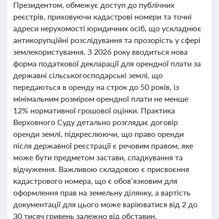
Президентом, обмежує доступ до публічних
реєстрів, приховуючи кадастрові номери та точні
адреси нерухомості юридичних осіб, що ускладнює
антикорупційні розслідування та прозорість у сфері
землекористування. З 2026 року вводиться нова
форма податкової декларації для орендної плати за
державні сільськогосподарські землі, що
передаються в оренду на строк до 50 років, із
мінімальним розміром орендної плати не менше
12% нормативної грошової оцінки. Практика
Верховного Суду детально розглядає договір
оренди землі, підкреслюючи, що право оренди
після державної реєстрації є речовим правом, яке
може бути предметом застави, спадкування та
відчуження. Важливою складовою є присвоєння
кадастрового номера, що є обов’язковим для
оформлення прав на земельну ділянку, а вартість
документації для цього може варіюватися від 2 до
30 тисяч гривень залежно від обставин.