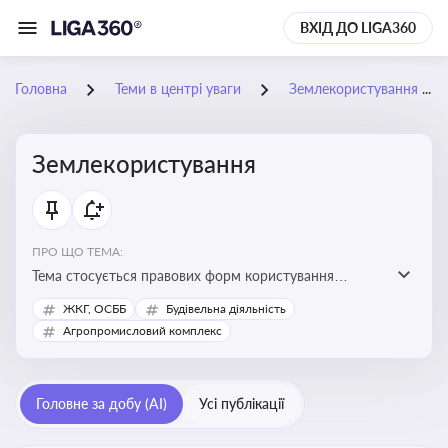
ВХІД ДО LIGA360
Головна
Теми в центрі уваги
Землекористування
Землекористування
ПРО ЩО ТЕМА:
Тема стосується правових форм користування
землею, зокрема умов доступу, володіння та
ЖКГ, ОСББ
Будівельна діяльність
користування земельними ділянками різних форм
Агропромисловий комплекс
власності
Головне за добу (AI)
Усі публікації