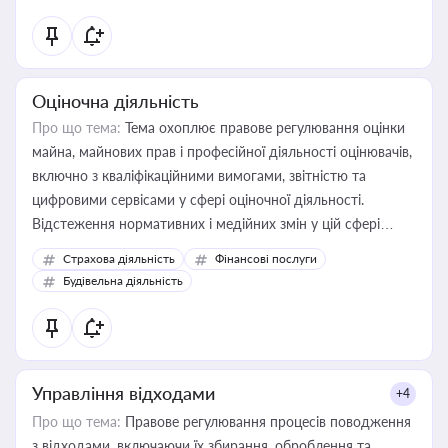
Оціночна діяльність
Про що тема:
Тема охоплює правове регулювання оцінки
майна, майнових прав і професійної діяльності оцінювачів,
включно з кваліфікаційними вимогами, звітністю та
цифровими сервісами у сфері оціночної діяльності.
Відстеження нормативних і медійних змін у цій сфері
корисне для власника бізнесу, керівника, юриста або
Страхова діяльність
Фінансові послуги
бухгалтера під час оподаткування, приватизації, оренди
Будівельна діяльність
державного майна, корпоративних угод і перевірки
статусу суб'єктів оціночної діяльності
Управління відходами
+4
Про що тема:
Правове регулювання процесів поводження
з відходами, включаючи їх збирання, оброблення та