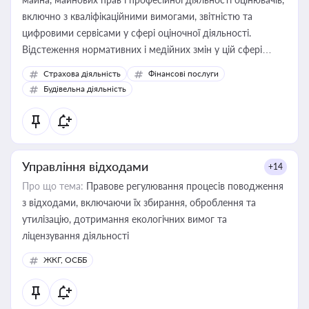
включно з кваліфікаційними вимогами, звітністю та
цифровими сервісами у сфері оціночної діяльності.
Відстеження нормативних і медійних змін у цій сфері
корисне для власника бізнесу, керівника, юриста або
Страхова діяльність
Фінансові послуги
бухгалтера під час оподаткування, приватизації, оренди
Будівельна діяльність
державного майна, корпоративних угод і перевірки
статусу суб'єктів оціночної діяльності
Управління відходами
+14
Про що тема:
Правове регулювання процесів поводження
з відходами, включаючи їх збирання, оброблення та
утилізацію, дотримання екологічних вимог та
ліцензування діяльності
ЖКГ, ОСББ