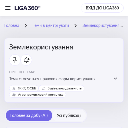
ВХІД ДО LIGA360
Головна
Теми в центрі уваги
Землекористування
Землекористування
ПРО ЩО ТЕМА:
Тема стосується правових форм користування
землею, зокрема умов доступу, володіння та
ЖКГ, ОСББ
Будівельна діяльність
користування земельними ділянками різних форм
Агропромисловий комплекс
власності
Головне за добу (AI)
Усі публікації