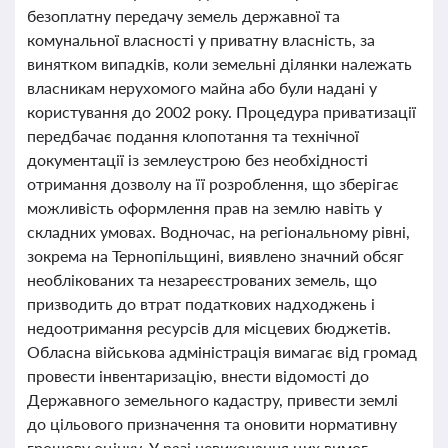
безоплатну передачу земель державної та
комунальної власності у приватну власність, за
винятком випадків, коли земельні ділянки належать
власникам нерухомого майна або були надані у
користування до 2002 року. Процедура приватизації
передбачає подання клопотання та технічної
документації із землеустрою без необхідності
отримання дозволу на її розроблення, що зберігає
можливість оформлення прав на землю навіть у
складних умовах. Водночас, на регіональному рівні,
зокрема на Тернопільщині, виявлено значний обсяг
необлікованих та незареєстрованих земель, що
призводить до втрат податкових надходжень і
недоотримання ресурсів для місцевих бюджетів.
Обласна військова адміністрація вимагає від громад
провести інвентаризацію, внести відомості до
Державного земельного кадастру, привести землі
до цільового призначення та оновити нормативну
грошову оцінку. У разі невиконання цих вимог