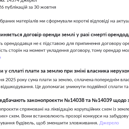
26 публікацій за 30 жовтня
ібраних матеріалів ми сформували короткі відповіді на актуал
иняється договір оренди землі у разі смерті орендо
ть орендодавця не є підставою для припинення договору ор
ість сторін на момент укладення договору, тому орендар м
о
ни у сплаті плати за землю при зміні власника нерухо
ня 2025 року сума плати за землю, сплачена попереднім вл
 відшкодування. Це допомагає уникнути подвійної сплати 
едбачають законопроєкти №14038 та №14039 щодо 
опроєкти спрямовані на ліквідацію корупційних схем із земле
их» схем. Вони встановлюють прозорі конкурси на забудов
ування будівель, щоб зменшити зловживання.
Джерело