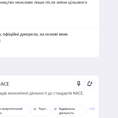
вництво можливе лише після зміни цільового
о, офіційні джерела, на основі яких
к
NACE
идів економічної діяльності до стандартів NACE,
о-енергетичний
Торгівля
Будівельна
+10
кс
діяльність