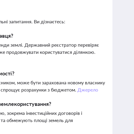
ьні запитання. Ви дізнаєтесь:
давця?
енди землі. Державний реєстратор перевіряє
оже продовжувати користуватися ділянкою.
мості?
асником, може бути зарахована новому власнику
та спрощує розрахунки з бюджетом.
Джерело
землекористування?
ю, зокрема інвестиційних договорів і
у та обмежують площі земель для