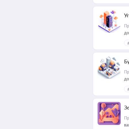
пр
У
Пр
до
Б
Пр
до
З
Пр
ва