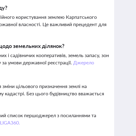
ду?
тійного користування землею Карпатського
ержавної власності. Це важливий прецедент для
 щодо земельних ділянок?
х і садівничих кооперативів, земель запасу, зон
у за умови державної реєстрації.
Джерело
 зміни цільового призначення землі на
му кадастрі. Без цього будівництво вважається
вний список першоджерел з посиланнями та
 LIGA360.