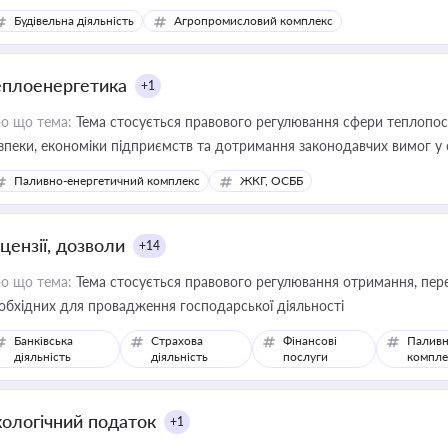
сурсами
Будівельна діяльність
Агропромисловий комплекс
еплоенергетика
+1
о що тема:
Тема стосується правового регулювання сфери теплопост
зпеки, економіки підприємств та дотримання законодавчих вимог у
Паливно-енергетичний комплекс
ЖКГ, ОСББ
цензії, дозволи
+14
о що тема:
Тема стосується правового регулювання отримання, пере
обхідних для провадження господарської діяльності
Банківська
Страхова
Фінансові
Паливн
діяльність
діяльність
послуги
компле
кологічний податок
+1