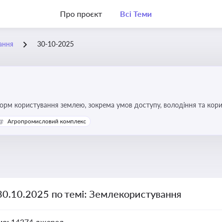
Про проєкт
Всі Теми
ання
30-10-2025
форм користування землею, зокрема умов доступу, володіння та кор
Агропромисловий комплекс
30.10.2025 по темі: Землекористування
но:
14374 джерел