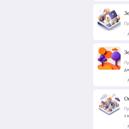
З
Пр
З
Пр
дж
О
Пр
з 
ме