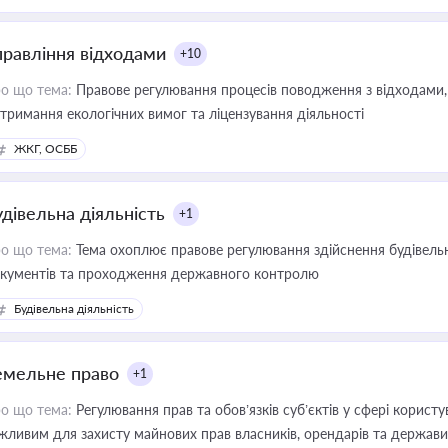
иватизації, оренди державного майна, корпоративних угод і перевірки
правління відходами
+10
о що тема:
Правове регулювання процесів поводження з відходами, 
тримання екологічних вимог та ліцензування діяльності
ЖКГ, ОСББ
удівельна діяльність
+1
о що тема:
Тема охоплює правове регулювання здійснення будівельн
кументів та проходження державного контролю
Будівельна діяльність
емельне право
+1
о що тема:
Регулювання прав та обов’язків суб’єктів у сфері корист
жливим для захисту майнових прав власників, орендарів та держави