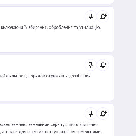
 статусу суб'єктів оціночної діяльності
включаючи їх збирання, оброблення та утилізацію,
ої діяльності, порядок отримання дозвільних
ування землею, земельний сервітут, що є критично
, а також для ефективного управління земельними