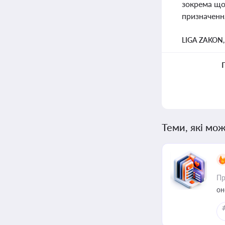
зокрема що
призначення
LIGA ZAKON
Теми, які мож
Пр
он