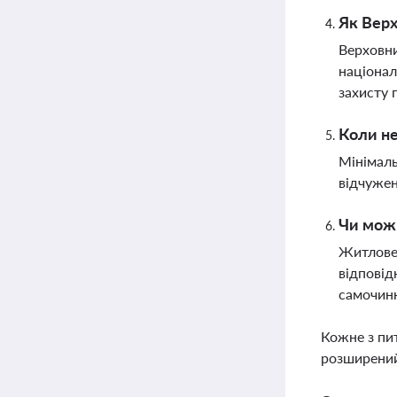
Як Верх
Верховни
націонал
захисту 
Коли не
Мінімаль
відчужен
Чи можн
Житлове 
відповід
самочин
Кожне з пи
розширений