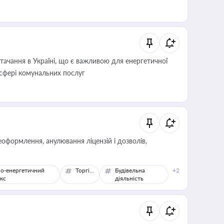
ачання в Україні, що є важливою для енергетичної
 сфері комунальних послуг
оформлення, анулювання ліцензій і дозволів,
о-енергетичний
Торгівля
Будівельна
+2
кс
діяльність