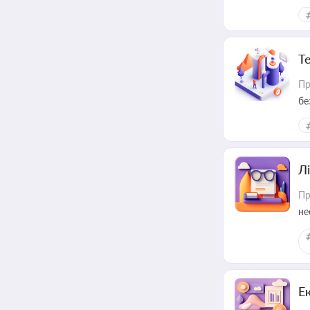
ре
Т
Пр
бе
Лі
Пр
не
Е