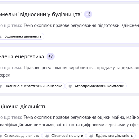
емельні відносини у будівництві
+3
о що тема:
Тема охоплює правове регулювання підготовки, здійсненн
Будівельна діяльність
елена енергетика
+9
о що тема:
Правове регулювання виробництва, продажу та державної
ерел
Паливно-енергетичний комплекс
Агропромисловий комплекс
ціночна діяльність
о що тема:
Тема охоплює правове регулювання оцінки майна, майнови
кваліфікаційними вимогами, звітністю та цифровими сервісами у сфер
дійних змін у цій сфері корисне для власника бізнесу, керівника, юр
Страхова діяльність
Фінансові послуги
Будівельна діяльність