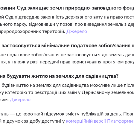
овний Суд захищає землі природно-заповідного фон
й Суд підтвердив законність державного акту на право пос
ьного парку, відмовивши у позові про виведення земель з д
природоохоронних територій.
Джерело
 застосовується мінімальне податкове зобов’язання
не податкове зобов’язання не застосовується до земель дачни
ня, а також у разі передачі прав користування протягом рок
а будувати житло на землях для садівництва?
будівництво на землях для садівництва можливе лише після
ну категорію та реєстрації цих змін у Державному земельно
ним.
Джерело
тань — це короткий підсумок змісту публікацій за день. По
 підсумок за добу доступні у
комерційній версії Платформи