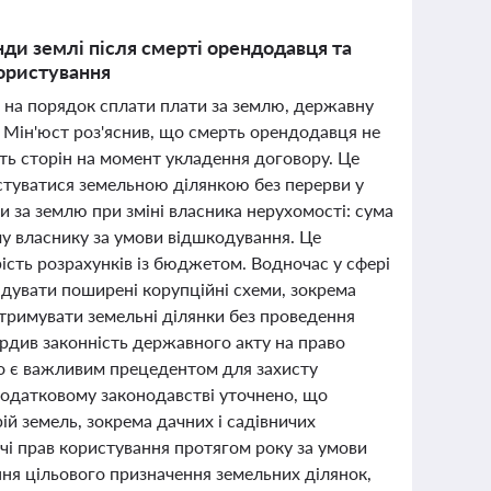
нди землі після смерті орендодавця та
користування
ь на порядок сплати плати за землю, державну
 Мін'юст роз'яснив, що смерть орендодавця не
ть сторін на момент укладення договору. Це
стуватися земельною ділянкою без перерви у
 за землю при зміні власника нерухомості: сума
у власнику за умови відшкодування. Це
ість розрахунків із бюджетом. Водночас у сфері
квідувати поширені корупційні схеми, зокрема
отримувати земельні ділянки без проведення
ердив законність державного акту на право
о є важливим прецедентом для захисту
податковому законодавстві уточнено, що
ій земель, зокрема дачних і садівничих
ачі прав користування протягом року за умови
ня цільового призначення земельних ділянок,