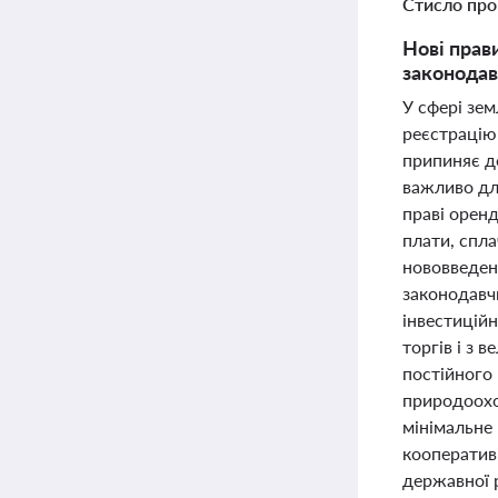
Стисло про
Нові прав
законодав
У сфері зе
реєстрацію
припиняє д
важливо дл
праві орен
плати, спл
нововведен
законодавчи
інвестицій
торгів і з
постійного
природоохо
мінімальне 
кооперативі
державної 