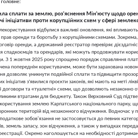
 головне:
ила сплати за землю, роз'яснення Мін'юсту щодо оре
чі ініціативи проти корупційних схем у сфері земле
млекористування відбулися важливі оновлення, які впливают
 прав оренди та боротьбу з корупційними схемами. Зокрема,
оговір оренди, а державний реєстратор перевіряє дієздатніс
я спадкоємців та орендарів, які можуть продовжувати кори
ди. З 1 жовтня 2025 року спрощено порядок справляння плати
ачена попереднім користувачем, може бути зарахована новом
ня дозволяє уникнути подвійної сплати та підвищити прозор
х ініціатив з'явилися проєкти законів, які мають на меті лі
ні договори та «туалетні» схеми, що дозволяють незаконно 
 великими втратами для бюджету. Також Верховний Суд підтв
 користування землею Карпатського національного парку, щ
ронних територій від незаконного відчуження. Водночас у 
податкове зобов’язання не застосовується до певних категор
в, земель запасу, зон відчуження, а також у випадках перед
реєстрації. Окремо наголошується на необхідності дотриман