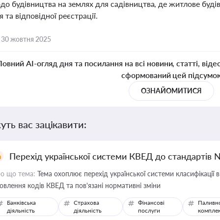
до будівництва на землях для садівництва, де житлове буді
 та відповідної реєстрації.
,
30 жовтня 2025
Повний AI-огляд дня та посилання на всі новини, статті, віде
сформований цей підсумо
ОЗНАЙОМИТИСЯ
уть вас зацікавити:
Перехід української системи КВЕД до стандартів 
о що тема:
Тема охоплює перехід української системи класифікації в
овлення кодів КВЕД та пов'язані нормативні зміни
Банківська
Страхова
Фінансові
Паливн
діяльність
діяльність
послуги
компле