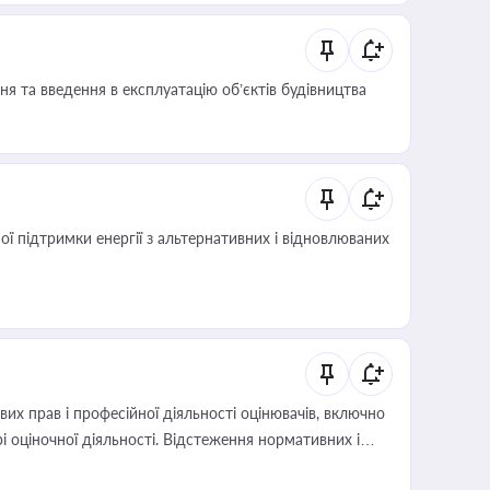
я та введення в експлуатацію об’єктів будівництва
 підтримки енергії з альтернативних і відновлюваних
х прав і професійної діяльності оцінювачів, включно
і оціночної діяльності. Відстеження нормативних і
иста або бухгалтера під час оподаткування,