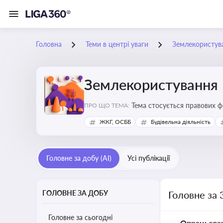
Головна
Теми в центрі уваги
Землекористув
Землекористування
Тема стосується правових 
ПРО ЩО ТЕМА:
власності
ЖКГ, ОСББ
Будівельна діяльність
Головне за добу (AI)
Усі публікації
ГОЛОВНЕ ЗА ДОБУ
Головне за 
Головне за сьогодні
Опрацьова