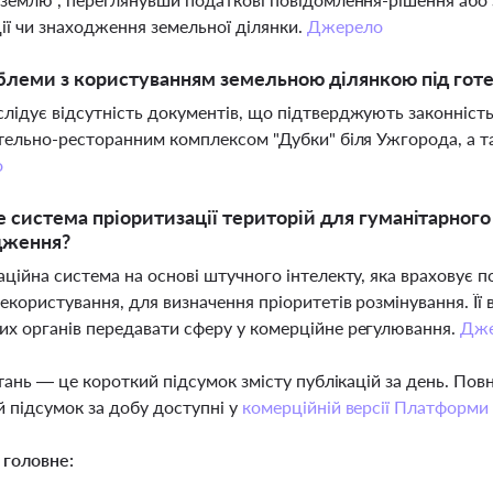
ії чи знаходження земельної ділянки.
Джерело
блеми з користуванням земельною ділянкою під го
лідує відсутність документів, що підтверджують законніс
отельно-ресторанним комплексом "Дубки" біля Ужгорода, а та
о
 система пріоритизації територій для гуманітарного 
дження?
аційна система на основі штучного інтелекту, яка враховує 
екористування, для визначення пріоритетів розмінування. Ї
х органів передавати сферу у комерційне регулювання.
Дже
тань — це короткий підсумок змісту публікацій за день. По
 підсумок за добу доступні у
комерційній версії Платформи
 головне: