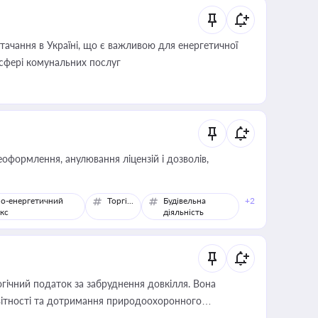
ачання в Україні, що є важливою для енергетичної
 сфері комунальних послуг
оформлення, анулювання ліцензій і дозволів,
о-енергетичний
Торгівля
Будівельна
+2
кс
діяльність
гічний податок за забруднення довкілля. Вона
звітності та дотримання природоохоронного