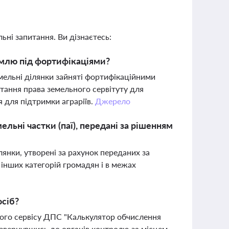
ьні запитання. Ви дізнаєтесь:
емлю під фортифікаціями?
ельні ділянки зайняті фортифікаційними
тання права земельного сервітуту для
я для підтримки аграріїв.
Джерело
льні частки (паї), передані за рішенням
янки, утворені за рахунок переданих за
 інших категорій громадян і в межах
осіб?
ого сервісу ДПС "Калькулятор обчислення
 звернувшись до органів контролю за місцем