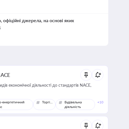
о, офіційні джерела, на основі яких
к
NACE
идів економічної діяльності до стандартів NACE,
о-енергетичний
Торгівля
Будівельна
+10
кс
діяльність