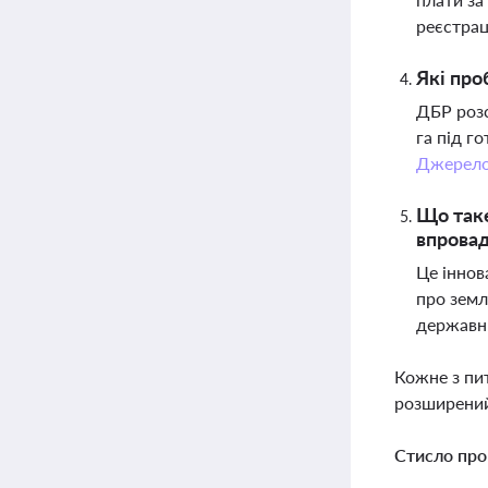
реєстрац
Які про
ДБР розс
га під г
Джерел
Що таке
впрова
Це іннов
про земл
державни
Кожне з пи
розширений
Стисло про