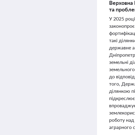
Верховна 
та пробле
У 2025 році
законопроєк
фортифікац
такі ділянк
державне а
Дніпропетро
земельні ді
земельного
до відповід
того, Держ
ділянкою п
підкреслює
впроваджуєт
землекорист
роботу над 
аграрного с