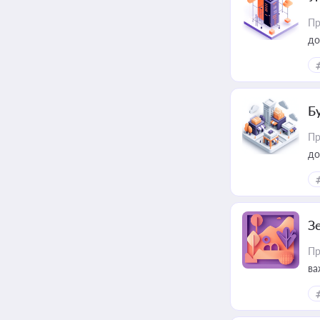
Пр
до
Б
Пр
до
З
Пр
ва
ре