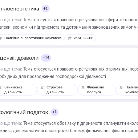
еплоенергетика
+1
о що тема:
Тема стосується правового регулювання сфери теплопост
зпеки, економіки підприємств та дотримання законодавчих вимог у
Паливно-енергетичний комплекс
ЖКГ, ОСББ
цензії, дозволи
+14
о що тема:
Тема стосується правового регулювання отримання, пере
обхідних для провадження господарської діяльності
Банківська
Страхова
Фінансові
Паливн
діяльність
діяльність
послуги
компле
кологічний податок
+1
о що тема:
Тема стосується обов’язку підприємств сплачувати еколо
жлива для екологічного контролю бізнесу, формування фінансової 
конодавства