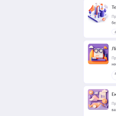
Т
Пр
бе
Лі
Пр
не
Е
Пр
ва
за