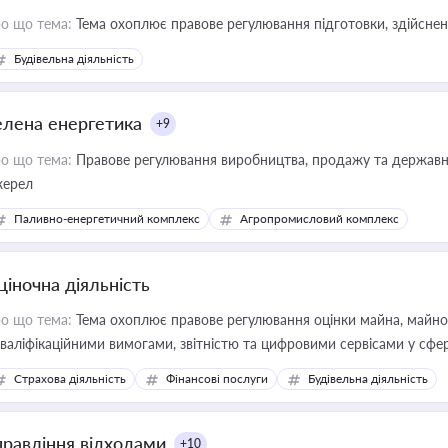
о що тема:
Тема охоплює правове регулювання підготовки, здійсненн
Будівельна діяльність
елена енергетика
+9
о що тема:
Правове регулювання виробництва, продажу та державної
ерел
Паливно-енергетичний комплекс
Агропромисловий комплекс
ціночна діяльність
о що тема:
Тема охоплює правове регулювання оцінки майна, майнови
кваліфікаційними вимогами, звітністю та цифровими сервісами у сфер
дійних змін у цій сфері корисне для власника бізнесу, керівника, юр
Страхова діяльність
Фінансові послуги
Будівельна діяльність
иватизації, оренди державного майна, корпоративних угод і перевірки
правління відходами
+10