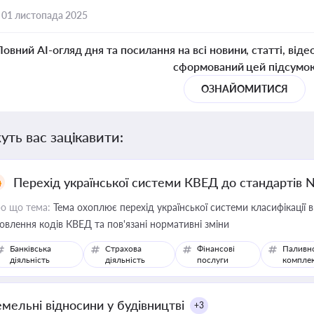
,
01 листопада 2025
Повний AI-огляд дня та посилання на всі новини, статті, віде
сформований цей підсумо
ОЗНАЙОМИТИСЯ
уть вас зацікавити:
Перехід української системи КВЕД до стандартів 
о що тема:
Тема охоплює перехід української системи класифікації в
овлення кодів КВЕД та пов'язані нормативні зміни
Банківська
Страхова
Фінансові
Паливн
діяльність
діяльність
послуги
компле
емельні відносини у будівництві
+3