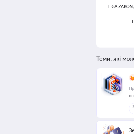
LIGA ZAKON
Теми, які мож
Пр
он
З