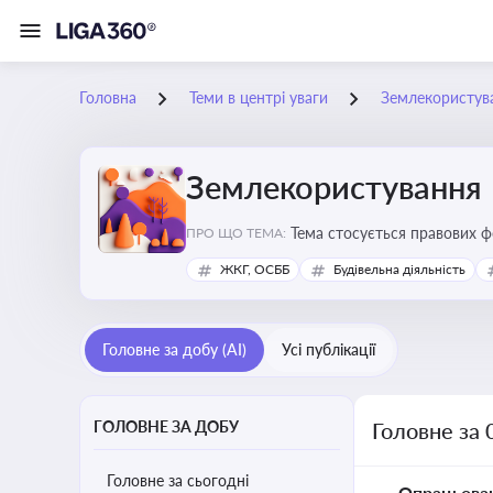
Головна
Теми в центрі уваги
Землекористув
Землекористування
Тема стосується правових 
ПРО ЩО ТЕМА:
власності
ЖКГ, ОСББ
Будівельна діяльність
Головне за добу (AI)
Усі публікації
ГОЛОВНЕ ЗА ДОБУ
Головне за 
Головне за сьогодні
Опрацьова