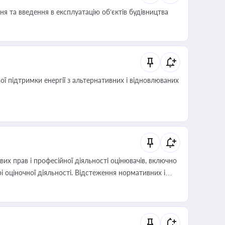
я та введення в експлуатацію об’єктів будівництва
 підтримки енергії з альтернативних і відновлюваних
х прав і професійної діяльності оцінювачів, включно
і оціночної діяльності. Відстеження нормативних і
иста або бухгалтера під час оподаткування,
 статусу суб'єктів оціночної діяльності