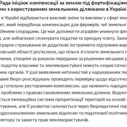
Рада ініціює компенсації за землю під фортифікація
ми з користуванням земельними ділянками в Україні 
 в Україні відбуваються важливі зміни та виклики у сфері з
т, який передбачає компенсацію для фермерів, чиї земельні
ійними спорудами. Це має допомогти аграріям уникнути фін
и, але зобов'язані сплачувати податки та орендну плату. За
грарне страхування як додаткові інструменти підтримки вир
вській області роз'яснило, що пільги зі сплати земельного
лянки, утворені за рахунок переданих за рішенням місцевих 
 податку власники та землекористувачі можуть скористати
них органів. У разі виявлення неточностей у нарахуваннях п
авне бюро розслідувань проводить перевірку щодо відсутно
ід готельно-ресторанним комплексом, що належить народно
 проблеми з правовстановленням земельних ділянок. Водноч
ься інноваційна система пріоритизації територій на основі 
ування, але її розвиток гальмується через бюрократичні пе
удосконаленням земельних відносин та податкової політики 
ектору та захисту прав землекористувачів.