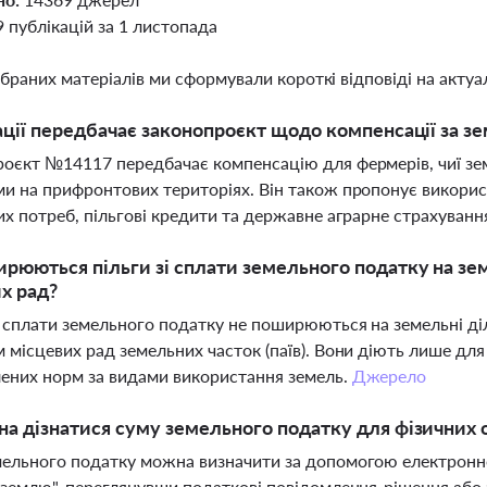
9 публікацій за 1 листопада
ібраних матеріалів ми сформували короткі відповіді на актуал
ації передбачає законопроєкт щодо компенсації за з
оєкт №14117 передбачає компенсацію для фермерів, чиї зем
и на прифронтових територіях. Він також пропонує викорис
их потреб, пільгові кредити та державне аграрне страхуванн
рюються пільги зі сплати земельного податку на земе
х рад?
і сплати земельного податку не поширюються на земельні діл
 місцевих рад земельних часток (паїв). Вони діють лише для
ених норм за видами використання земель.
Джерело
а дізнатися суму земельного податку для фізичних 
ельного податку можна визначити за допомогою електронн
 землю", переглянувши податкові повідомлення-рішення або