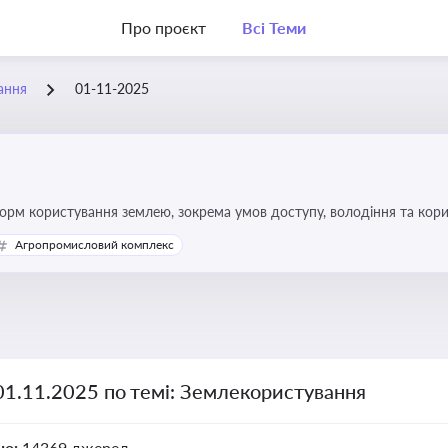
Про проєкт
Всі Теми
ання
01-11-2025
форм користування землею, зокрема умов доступу, володіння та кор
Агропромисловий комплекс
01.11.2025 по темі: Землекористування
но:
14369 джерел