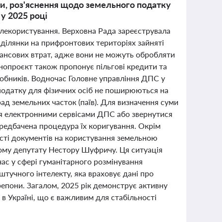
ми, роз'яснення щодо земельного податку
у 2025 році
емлекористування. Верховна Рада зареєструвала
 ділянки на прифронтових територіях зайняті
ансових втрат, адже вони не можуть обробляти
конопроєкт також пропонує пільгові кредити та
обників. Водночас Головне управління ДПС у
 податку для фізичних осіб не поширюються на
рад земельних часток (паїв). Для визначення суми
ся електронними сервісами ДПС або звернутися
ередбачена процедура їх коригування. Окрім
сті документів на користування земельною
му депутату Нестору Шуфричу. Ця ситуація
ас у сфері гуманітарного розмінування
штучного інтелекту, яка враховує дані про
репони. Загалом, 2025 рік демонструє активну
в Україні, що є важливим для стабільності