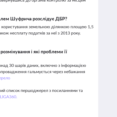
телем Шуфрича розслідує ДБР?
ть користування земельною ділянкою площею 1,5
кож несплату податків за неї з 2013 року.
розмінування і які проблеми її
понад 30 шарів даних, включно з інформацією
ї впровадження гальмується через небажання
рело
вний список першоджерел з посиланнями та
 LIGA360.