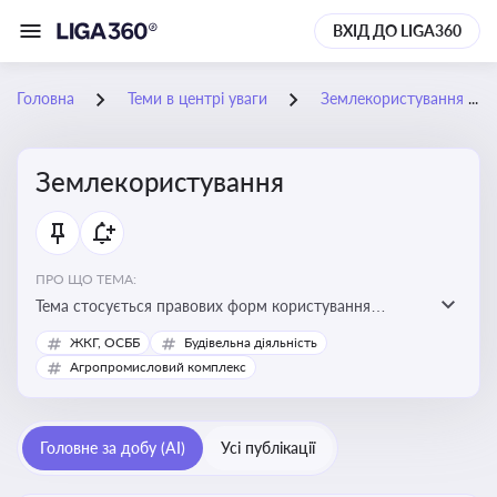
ВХІД ДО LIGA360
Головна
Теми в центрі уваги
Землекористування
Землекористування
ПРО ЩО ТЕМА:
Тема стосується правових форм користування
землею, зокрема умов доступу, володіння та
ЖКГ, ОСББ
Будівельна діяльність
користування земельними ділянками різних форм
Агропромисловий комплекс
власності
Головне за добу (AI)
Усі публікації