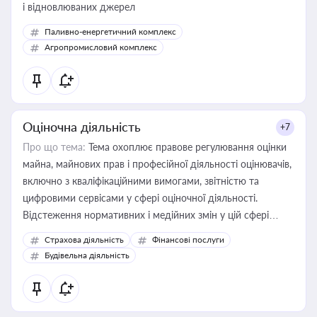
і відновлюваних джерел
Паливно-енергетичний комплекс
Агропромисловий комплекс
Оціночна діяльність
+7
Про що тема:
Тема охоплює правове регулювання оцінки
майна, майнових прав і професійної діяльності оцінювачів,
включно з кваліфікаційними вимогами, звітністю та
цифровими сервісами у сфері оціночної діяльності.
Відстеження нормативних і медійних змін у цій сфері
корисне для власника бізнесу, керівника, юриста або
Страхова діяльність
Фінансові послуги
бухгалтера під час оподаткування, приватизації, оренди
Будівельна діяльність
державного майна, корпоративних угод і перевірки
статусу суб'єктів оціночної діяльності