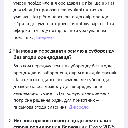
умови повідомлення орендаря не пізніше ніж за
два місяці з пропозицією купівлі на тих же
умовах. Потрібно перевірити договір оренди,
зібрати документи, провести оцінку вартості та
оформити угоду нотаріально з урахуванням
податків.
Джерело
Чи можна передавати землю в суборенду
без згоди орендодавця?
Загалом передача землі в суборенду без згоди
орендодавця заборонена, окрім випадків масивів
сільськогосподарських земель, де суборенда
дозволена без дозволу для впорядкування
землекористування. Для комунальних земель
потрібне рішення ради, для приватних –
письмова згода власника.
Джерело
Які нові правові позиції щодо земельних
спорів оприлюднив Верховний Суд у 2025