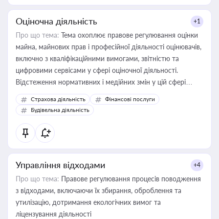
Оціночна діяльність
+1
Про що тема:
Тема охоплює правове регулювання оцінки
майна, майнових прав і професійної діяльності оцінювачів,
включно з кваліфікаційними вимогами, звітністю та
цифровими сервісами у сфері оціночної діяльності.
Відстеження нормативних і медійних змін у цій сфері
корисне для власника бізнесу, керівника, юриста або
Страхова діяльність
Фінансові послуги
бухгалтера під час оподаткування, приватизації, оренди
Будівельна діяльність
державного майна, корпоративних угод і перевірки
статусу суб'єктів оціночної діяльності
Управління відходами
+4
Про що тема:
Правове регулювання процесів поводження
з відходами, включаючи їх збирання, оброблення та
утилізацію, дотримання екологічних вимог та
ліцензування діяльності