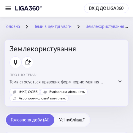
ВХІД ДО LIGA360
Головна
Теми в центрі уваги
Землекористування
Землекористування
ПРО ЩО ТЕМА:
Тема стосується правових форм користування
землею, зокрема умов доступу, володіння та
ЖКГ, ОСББ
Будівельна діяльність
користування земельними ділянками різних форм
Агропромисловий комплекс
власності
Головне за добу (AI)
Усі публікації