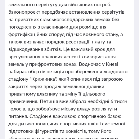
земельного сервітуту для військових потреб.
Законопроект передбачає встановлення сервітутів
на приватних сільськогосподарських землях без
погодження з власниками для розміщення
фортифікаційних споруд під час воєнного стану, а
також визначає порядок реєстрації, плату та
відшкодування збитків. Це важливий крок для
врегулювання правових аспектів використання
земель у прифронтових зонах. Водночас у Києві
набирає обертів петиція про збереження льодового
стадіону "Крижинка", який опинився під загрозою
закриття через продаж земельної ділянки
приватному власнику та зміну її цільового
призначення. Петиція вже зібрала необхідні 6 тисяч
голосів, що зобов’язує міську владу розглянути
питання. Стадіон є важливою спортивною базою
для дитячо-юнацьких спортивних шкіл і системної
підготовки фігуристів та хокеїстів, тому його
збереження має значення для розвитку зимових