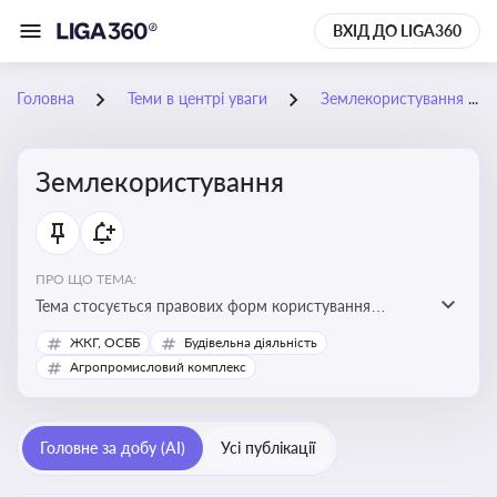
ВХІД ДО LIGA360
Головна
Теми в центрі уваги
Землекористування
Землекористування
ПРО ЩО ТЕМА:
Тема стосується правових форм користування
землею, зокрема умов доступу, володіння та
ЖКГ, ОСББ
Будівельна діяльність
користування земельними ділянками різних форм
Агропромисловий комплекс
власності
Головне за добу (AI)
Усі публікації