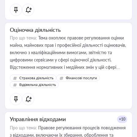
Оціночна діяльність
Про що тема:
Тема охоплює правове регулювання оцінки
майна, майнових прав і професійної діяльності оцінювачів,
включно з кваліфікаційними вимогами, звітністю та
цифровими сервісами у сфері оціночної діяльності.
Відстеження нормативних і медійних змін у цій сфері
корисне для власника бізнесу, керівника, юриста або
Страхова діяльність
Фінансові послуги
бухгалтера під час оподаткування, приватизації, оренди
Будівельна діяльність
державного майна, корпоративних угод і перевірки
статусу суб'єктів оціночної діяльності
Управління відходами
+10
Про що тема:
Правове регулювання процесів поводження
з відходами, включаючи їх збирання, оброблення та