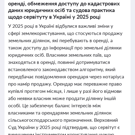
оренді, обмеження доступу до кадастрових
даних юридичних осіб та судова практика
щодо сервітуту в Україні у 2025 році
У 2025 році в Україні відбулися важливі зміни у
сфері землекористування, що стосуються продажу
земельних ділянок, які перебувають в оренді, а
також доступу до інформації про земельні ділянки
юридичних осіб. Власники земельних паїв, що
знаходяться в оренді, повинні дотримуватися
встановленого законодавством алгоритму, який
передбачає повідомлення орендаря через нотаріуса
про намір продажу. Орендар має переважне право
купівлі протягом місяця, і лише у разі його відмови
або неявки власник може продати ділянку іншій
особі. Це забезпечує баланс інтересів між
власниками та орендарями земельних ділянок
сільськогосподарського призначення. Верховний
Суд України у 2025 році підтвердив, що сервітут є
вимушеним інструментом користування чужою