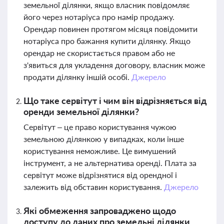
земельної ділянки, якщо власник повідомляє
його через нотаріуса про намір продажу.
Орендар повинен протягом місяця повідомити
нотаріуса про бажання купити ділянку. Якщо
орендар не скористається правом або не
з'явиться для укладення договору, власник може
продати ділянку іншій особі.
Джерело
Що таке сервітут і чим він відрізняється від
оренди земельної ділянки?
Сервітут – це право користування чужою
земельною ділянкою у випадках, коли інше
користування неможливе. Це вимушений
інструмент, а не альтернатива оренді. Плата за
сервітут може відрізнятися від орендної і
залежить від обставин користування.
Джерело
Які обмеження запроваджено щодо
доступу до даних про земельні ділянки