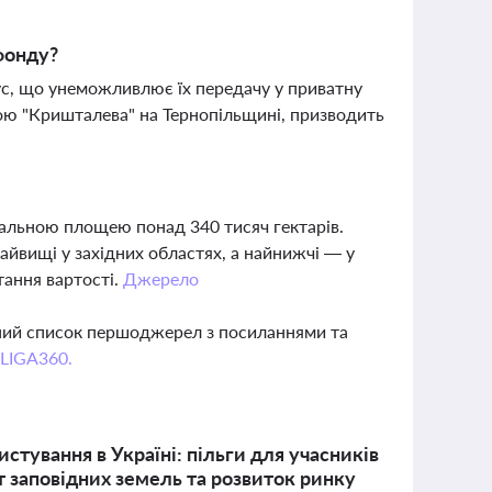
фонду?
с, що унеможливлює їх передачу у приватну
рою "Кришталева" на Тернопільщині, призводить
агальною площею понад 340 тисяч гектарів.
йвищі у західних областях, а найнижчі — у
тання вартості.
Джерело
вний список першоджерел з посиланнями та
 LIGA360.
стування в Україні: пільги для учасників
 заповідних земель та розвиток ринку