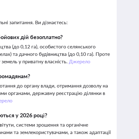
ьні запитання. Ви дізнаєтесь:
бойових дій безоплатно?
тва (до 0,12 га), особистого селянського
елах) та дачного будівництва (до 0,10 га). Проте
 земель у приватну власність.
Джерело
громадянам?
отання до органу влади, отримання дозволу на
ими органами, державну реєстрацію ділянки в
ерело
ються у 2026 році?
рвітути, системи зрошення та органічне
ами та землекористувачами, а також адаптації