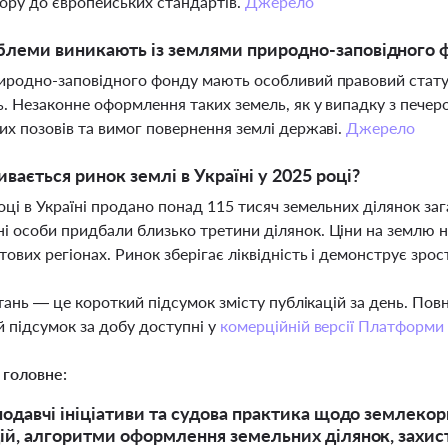
ору до європейських стандартів.
Джерело
блеми виникають із землями природно-заповідного 
иродно-заповідного фонду мають особливий правовий стату
ь. Незаконне оформлення таких земель, як у випадку з пече
их позовів та вимог повернення землі державі.
Джерело
ивається ринок землі в Україні у 2025 році?
оці в Україні продано понад 115 тисяч земельних ділянок з
 особи придбали близько третини ділянок. Ціни на землю на
ових регіонах. Ринок зберігає ліквідність і демонструє зрос
тань — це короткий підсумок змісту публікацій за день. По
 підсумок за добу доступні у
комерційній версії Платформи
 головне:
нодавчі ініціативи та судова практика щодо землекори
ій, алгоритми оформлення земельних ділянок, захист