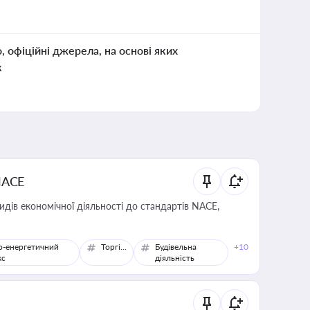
о, офіційні джерела, на основі яких
к
NACE
идів економічної діяльності до стандартів NACE,
о-енергетичний
Торгівля
Будівельна
+10
кс
діяльність