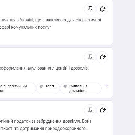
ачання в Україні, що є важливою для енергетичної
 сфері комунальних послуг
оформлення, анулювання ліцензій і дозволів,
о-енергетичний
Торгівля
Будівельна
+2
кс
діяльність
гічний податок за забруднення довкілля. Вона
звітності та дотримання природоохоронного