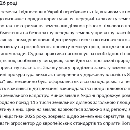
26 році
 земельні відносини в Україні перебувають під впливом як нов
о визначає порядок користування, передачі та захисту земе
езоплатне отримання земельних ділянок різного цільового п
обмеження на безоплатну передачу земель у приватну власні
ілянку громадяни повинні дотримуватися чітко визначеного
дозволу на розроблення проекту землеустрою, погодження 
ганом влади. Судова практика наголошує на необхідності п
ділянок, особливо у випадках, коли йдеться про землі прир
приватну власність. Значну увагу приділено захисту земель
ні прокуратура вимагає повернення у державну власність 8 
а", яка незаконно була оформлена як лісогосподарська та пе
ть важливість дотримання законодавства щодо цільового пр
 земельного кадастру. Ринок землі в Україні продовжує роз
продано понад 115 тисяч земельних ділянок загальною площе
тину з них. Ціни на землю варіюються залежно від регіону,
 ініціативи 2026 року, зокрема щодо земельних сервітутів,
вати агросектор до європейських стандартів та сприяти йог