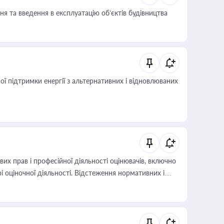
я та введення в експлуатацію об’єктів будівництва
 підтримки енергії з альтернативних і відновлюваних
х прав і професійної діяльності оцінювачів, включно
і оціночної діяльності. Відстеження нормативних і
иста або бухгалтера під час оподаткування,
 статусу суб'єктів оціночної діяльності