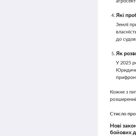
агросект
Які про
Землі пр
власніст
до судов
Як розв
У 2025 р
Юридичні
прифронт
Кожне з пи
розширений
Стисло про
Нові зако
бойових д