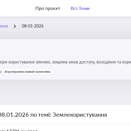
Про проєкт
Всі Теми
ання
08-01-2026
форм користування землею, зокрема умов доступу, володіння та кор
Агропромисловий комплекс
08.01.2026 по темі: Землекористування
но:
14396 джерел