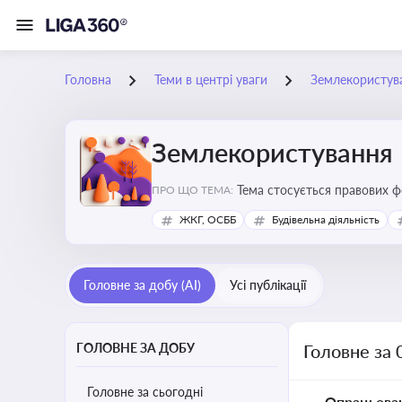
Головна
Теми в центрі уваги
Землекористув
Землекористування
Тема стосується правових 
ПРО ЩО ТЕМА:
власності
ЖКГ, ОСББ
Будівельна діяльність
Головне за добу (AI)
Усі публікації
ГОЛОВНЕ ЗА ДОБУ
Головне за 
Головне за сьогодні
Опрацьова