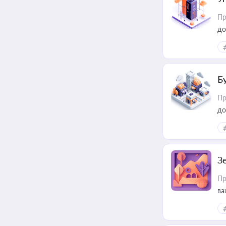
Пр
до
Б
Пр
до
З
Пр
ва
ре