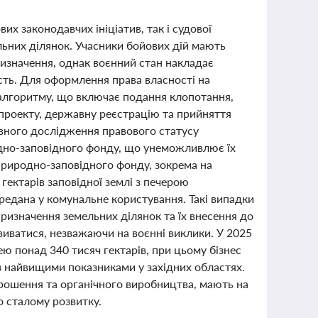
их законодавчих ініціатив, так і судової
льних ділянок. Учасники бойових дій мають
ризначення, однак воєнний стан накладає
сть. Для оформлення права власності на
 алгоритму, що включає подання клопотання,
проекту, державну реєстрацію та прийняття
овного дослідження правового статусу
одно-заповідного фонду, що унеможливлює їх
 природно-заповідного фонду, зокрема на
гектарів заповідної землі з печерою
редана у комунальне користування. Такі випадки
изначення земельних ділянок та їх внесення до
виватися, незважаючи на воєнні виклики. У 2025
ю понад 340 тисяч гектарів, при цьому бізнес
 з найвищими показниками у західних областях.
 зрошення та органічного виробництва, мають на
о сталому розвитку.