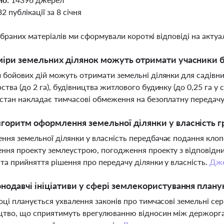
32 публікації за 8 січня
ібраних матеріалів ми сформували короткі відповіді на актуал
міри земельних ділянок можуть отримати учасники 
 бойових дій можуть отримати земельні ділянки для садівниц
ства (до 2 га), будівництва житлового будинку (до 0,25 га у с
стан накладає тимчасові обмеження на безоплатну передачу
горитм оформлення земельної ділянки у власність 
ня земельної ділянки у власність передбачає подання клоп
ння проекту землеустрою, погодження проекту з відповідн
 та прийняття рішення про передачу ділянки у власність.
Дж
онодавчі ініціативи у сфері землекористування плану
оці планується ухвалення законів про тимчасові земельні се
тво, що сприятимуть врегулюванню відносин між держорган