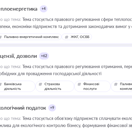
еплоенергетика
+4
о що тема:
Тема стосується правового регулювання сфери теплопост
зпеки, економіки підприємств та дотримання законодавчих вимог у
Паливно-енергетичний комплекс
ЖКГ, ОСББ
цензії, дозволи
+62
о що тема:
Тема стосується правового регулювання отримання, пере
обхідних для провадження господарської діяльності
Банківська
Страхова
Фінансові
Паливн
діяльність
діяльність
послуги
компле
кологічний податок
+9
о що тема:
Тема стосується обов’язку підприємств сплачувати еколо
жлива для екологічного контролю бізнесу, формування фінансової 