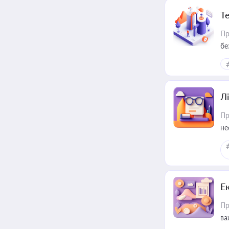
Т
Пр
бе
Лі
Пр
не
Е
Пр
ва