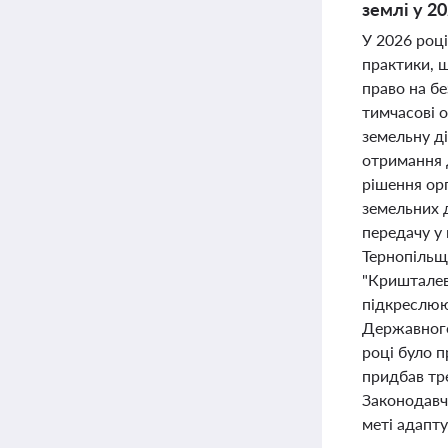
землі у 20
У 2026 році
практики, щ
право на б
тимчасові 
земельну д
отримання 
рішення ор
земельних 
передачу у 
Тернопільщи
"Кришталев
підкреслюю
Державного
році було 
придбав тре
Законодавчі
меті адапту