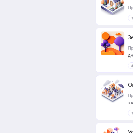
Пр
З
Пр
дж
О
Пр
з 
ме
пр
У