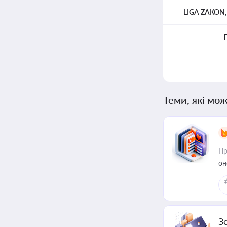
LIGA ZAKON
Теми, які мож
Пр
он
З