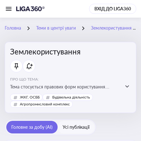
ВХІД ДО LIGA360
Головна
Теми в центрі уваги
Землекористування
Землекористування
ПРО ЩО ТЕМА:
Тема стосується правових форм користування
землею, зокрема умов доступу, володіння та
ЖКГ, ОСББ
Будівельна діяльність
користування земельними ділянками різних форм
Агропромисловий комплекс
власності
Головне за добу (AI)
Усі публікації