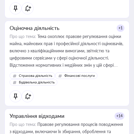
Оціночна діяльність
+1
Про що тема:
Тема охоплює правове регулювання оцінки
майна, майнових прав і професійної діяльності оцінювачів,
включно з кваліфікаційними вимогами, звітністю та
цифровими сервісами у сфері оціночної діяльності.
Відстеження нормативних і медійних змін у цій сфері
корисне для власника бізнесу, керівника, юриста або
Страхова діяльність
Фінансові послуги
бухгалтера під час оподаткування, приватизації, оренди
Будівельна діяльність
державного майна, корпоративних угод і перевірки
статусу суб'єктів оціночної діяльності
Управління відходами
+14
Про що тема:
Правове регулювання процесів поводження
з відходами, включаючи їх збирання, оброблення та