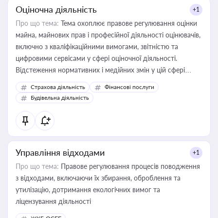
Оціночна діяльність
+1
Про що тема:
Тема охоплює правове регулювання оцінки
майна, майнових прав і професійної діяльності оцінювачів,
включно з кваліфікаційними вимогами, звітністю та
цифровими сервісами у сфері оціночної діяльності.
Відстеження нормативних і медійних змін у цій сфері
корисне для власника бізнесу, керівника, юриста або
Страхова діяльність
Фінансові послуги
бухгалтера під час оподаткування, приватизації, оренди
Будівельна діяльність
державного майна, корпоративних угод і перевірки
статусу суб'єктів оціночної діяльності
Управління відходами
+1
Про що тема:
Правове регулювання процесів поводження
з відходами, включаючи їх збирання, оброблення та
утилізацію, дотримання екологічних вимог та
ліцензування діяльності