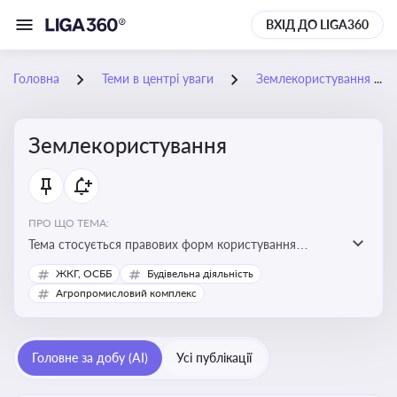
ВХІД ДО LIGA360
Головна
Теми в центрі уваги
Землекористування
Землекористування
ПРО ЩО ТЕМА:
Тема стосується правових форм користування
землею, зокрема умов доступу, володіння та
ЖКГ, ОСББ
Будівельна діяльність
користування земельними ділянками різних форм
Агропромисловий комплекс
власності
Головне за добу (AI)
Усі публікації