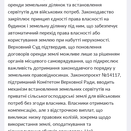
оренди земельних ділянок та встановлення
сервітутів для військових потреб. Законодавство
закріплює принцип єдності права власності на
будинок і земельну ділянку під ним, що забезпечує
автоматичний перехід права власності або
користування землею при набутті нерухомості.
Верховний Суд підтвердив, що поновлення
договорів оренди землі можливе лише за рішенням
органів місцевого самоврядування, що підкреслює
важливість дотримання законодавчого порядку у
земельних правовідносинах. Законопроєкт №14117,
підтриманий Комітетом Верховної Ради, вводить
механізм встановлення земельних сервітутів на
приватні сільськогосподарські землі для військових
потреб без згоди власника. Власники отримають
компенсацію, але з відстрочкою виплат, що
викликає низку правових колізій, зокрема щодо
використання землі, оподаткування та
відшкодування збитків орендарям. Цей