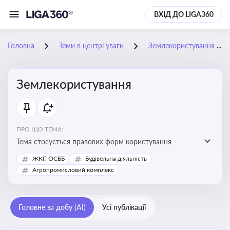
ВХІД ДО LIGA360
Головна
Теми в центрі уваги
Землекористування
Землекористування
ПРО ЩО ТЕМА:
Тема стосується правових форм користування
землею, зокрема умов доступу, володіння та
ЖКГ, ОСББ
Будівельна діяльність
користування земельними ділянками різних форм
Агропромисловий комплекс
власності
Головне за добу (AI)
Усі публікації