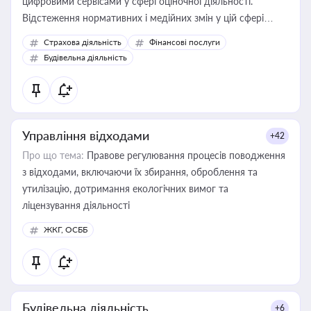
цифровими сервісами у сфері оціночної діяльності.
Відстеження нормативних і медійних змін у цій сфері
корисне для власника бізнесу, керівника, юриста або
Страхова діяльність
Фінансові послуги
бухгалтера під час оподаткування, приватизації, оренди
Будівельна діяльність
державного майна, корпоративних угод і перевірки
статусу суб'єктів оціночної діяльності
Управління відходами
+42
Про що тема:
Правове регулювання процесів поводження
з відходами, включаючи їх збирання, оброблення та
утилізацію, дотримання екологічних вимог та
ліцензування діяльності
ЖКГ, ОСББ
Будівельна діяльність
+6