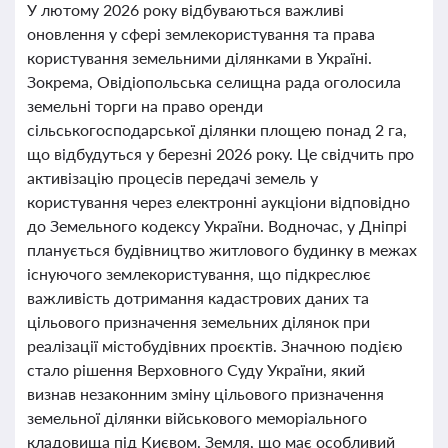
У лютому 2026 року відбуваються важливі
оновлення у сфері землекористування та права
користування земельними ділянками в Україні.
Зокрема, Овідіопольська селищна рада оголосила
земельні торги на право оренди
сільськогосподарської ділянки площею понад 2 га,
що відбудуться у березні 2026 року. Це свідчить про
активізацію процесів передачі земель у
користування через електронні аукціони відповідно
до Земельного кодексу України. Водночас, у Дніпрі
планується будівництво житлового будинку в межах
існуючого землекористування, що підкреслює
важливість дотримання кадастрових даних та
цільового призначення земельних ділянок при
реалізації містобудівних проєктів. Значною подією
стало рішення Верховного Суду України, який
визнав незаконним зміну цільового призначення
земельної ділянки військового меморіального
кладовища під Києвом. Земля, що має особливий