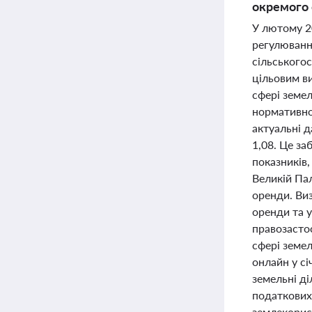
окремого 
У лютому 20
регулювання
сільського
цільовим в
сфері земе
нормативної
актуальні д
1,08. Це з
показників,
Великій Пал
оренди. Ви
оренди та 
правозастос
сфері земе
онлайн у сі
земельні ді
податкових
землекорист