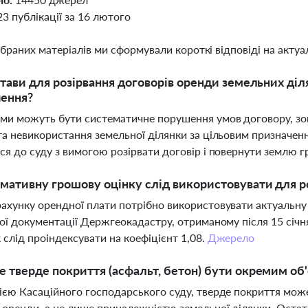
23 публікації за 16 лютого
ібраних матеріалів ми сформували короткі відповіді на актуал
стави для розірвання договорів оренди земельних ді
чення?
ми можуть бути систематичне порушення умов договору, зо
та невикористання земельної ділянки за цільовим призначен
ся до суду з вимогою розірвати договір і повернути землю г
мативну грошову оцінку слід використовувати для р
ахунку орендної плати потрібно використовувати актуальну 
ної документації Держгеокадастру, отриманому після 15 січ
 слід проіндексувати на коефіцієнт 1,08.
Джерело
 тверде покриття (асфальт, бетон) бути окремим об
ією Касаційного господарського суду, тверде покриття мо
 оренди, а не лише приналежністю земельної ділянки. Оста