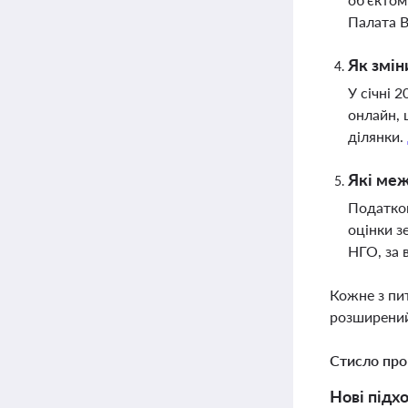
Палата 
Як змін
У січні 
онлайн, 
ділянки.
Які меж
Податков
оцінки з
НГО, за 
Кожне з пи
розширений
Стисло про
Нові підх