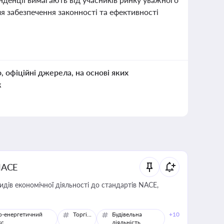
я забезпечення законності та ефективності
о, офіційні джерела, на основі яких
к
NACE
идів економічної діяльності до стандартів NACE,
о-енергетичний
Торгівля
Будівельна
+10
кс
діяльність