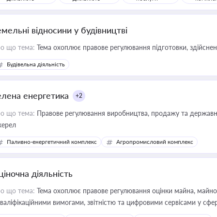
емельні відносини у будівництві
о що тема:
Тема охоплює правове регулювання підготовки, здійсненн
Будівельна діяльність
елена енергетика
+2
о що тема:
Правове регулювання виробництва, продажу та державної
ерел
Паливно-енергетичний комплекс
Агропромисловий комплекс
ціночна діяльність
о що тема:
Тема охоплює правове регулювання оцінки майна, майнови
кваліфікаційними вимогами, звітністю та цифровими сервісами у сфер
дійних змін у цій сфері корисне для власника бізнесу, керівника, юр