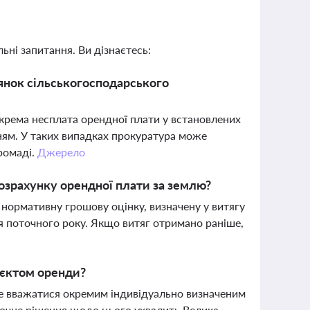
ьні запитання. Ви дізнаєтесь:
лянок сільськогосподарського
крема несплата орендної плати у встановлених
ням. У таких випадках прокуратура може
ромаді.
Джерело
озрахунку орендної плати за землю?
нормативну грошову оцінку, визначену у витягу
ня поточного року. Якщо витяг отримано раніше,
'єктом оренди?
же вважатися окремим індивідуально визначеним
точне рішення щодо цього ухвалить Велика