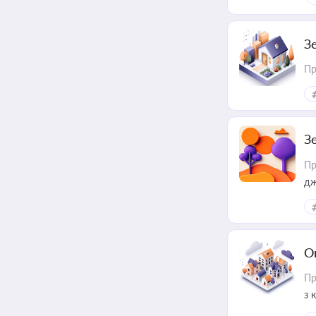
З
Пр
З
Пр
дж
О
Пр
з 
ме