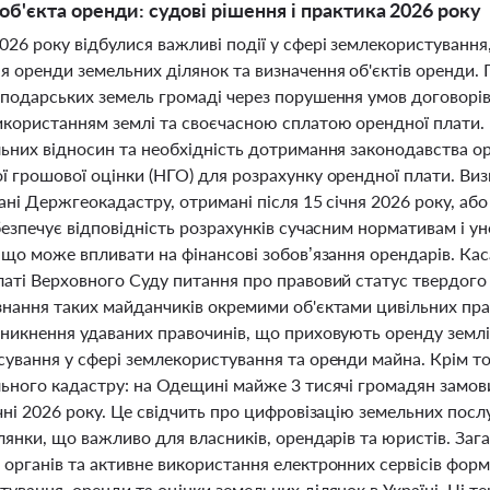
об'єкта оренди: судові рішення і практика 2026 року
26 року відбулися важливі події у сфері землекористування
 оренди земельних ділянок та визначення об'єктів оренди. 
сподарських земель громаді через порушення умов договорі
икористанням землі та своєчасною сплатою орендної плати. Ц
льних відносин та необхідність дотримання законодавства 
 грошової оцінки (НГО) для розрахунку орендної плати. Виз
ані Держгеокадастру, отримані після 15 січня 2026 року, або
абезпечує відповідність розрахунків сучасним нормативам і
 що може впливати на фінансові зобов’язання орендарів. Кас
аті Верховного Суду питання про правовий статус твердого 
знання таких майданчиків окремими об'єктами цивільних пра
уникнення удаваних правочинів, що приховують оренду землі
ування у сфері землекористування та оренди майна. Крім тог
льного кадастру: на Одещині майже 3 тисячі громадян замо
чні 2026 року. Це свідчить про цифровізацію земельних пос
лянки, що важливо для власників, орендарів та юристів. Зага
 органів та активне використання електронних сервісів фор
ування, оренди та оцінки земельних ділянок в Україні. Ці т