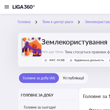
Головна
Теми в центрі уваги
Землекористув
Землекористування
Тема стосується правових 
ПРО ЩО ТЕМА:
власності
ЖКГ, ОСББ
Будівельна діяльність
Головне за добу (AI)
Усі публікації
ГОЛОВНЕ ЗА ДОБУ
Головне за 
Головне за сьогодні
Опрацьова