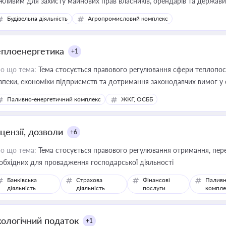
жливим для захисту майнових прав власників, орендарів та держави
сурсами
Будівельна діяльність
Агропромисловий комплекс
еплоенергетика
+1
о що тема:
Тема стосується правового регулювання сфери теплопост
зпеки, економіки підприємств та дотримання законодавчих вимог у
Паливно-енергетичний комплекс
ЖКГ, ОСББ
цензії, дозволи
+6
о що тема:
Тема стосується правового регулювання отримання, пере
обхідних для провадження господарської діяльності
Банківська
Страхова
Фінансові
Паливн
діяльність
діяльність
послуги
компле
кологічний податок
+1