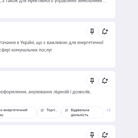
, а також для ефективного управління земельними
ачання в Україні, що є важливою для енергетичної
 сфері комунальних послуг
оформлення, анулювання ліцензій і дозволів,
о-енергетичний
Торгівля
Будівельна
+2
кс
діяльність