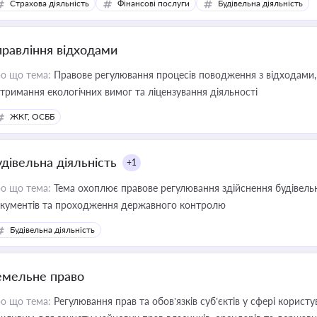
Страхова діяльність
Фінансові послуги
Будівельна діяльність
иватизації, оренди державного майна, корпоративних угод і перевірки
правління відходами
о що тема:
Правове регулювання процесів поводження з відходами, 
тримання екологічних вимог та ліцензування діяльності
ЖКГ, ОСББ
удівельна діяльність
+1
о що тема:
Тема охоплює правове регулювання здійснення будівельн
кументів та проходження державного контролю
Будівельна діяльність
емельне право
о що тема:
Регулювання прав та обов’язків суб’єктів у сфері корист