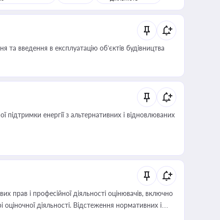
я та введення в експлуатацію об’єктів будівництва
 підтримки енергії з альтернативних і відновлюваних
х прав і професійної діяльності оцінювачів, включно
і оціночної діяльності. Відстеження нормативних і
иста або бухгалтера під час оподаткування,