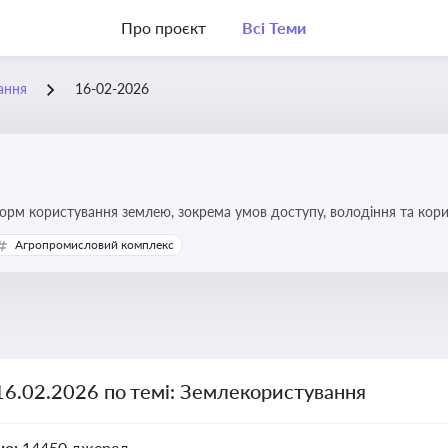
Про проєкт
Всі Теми
ання
16-02-2026
форм користування землею, зокрема умов доступу, володіння та кор
Агропромисловий комплекс
16.02.2026 по темі: Землекористування
но:
14450 джерел