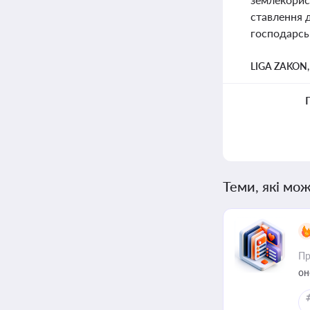
ставлення д
господарськ
LIGA ZAKON
Теми, які мож
Пр
он