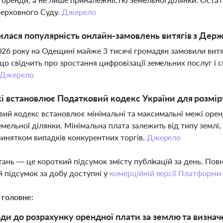
Верховного Суду.
Джерело
илася популярність онлайн-замовлень витягів з Дер
2026 року на Одещині майже 3 тисячі громадян замовили ви
що свідчить про зростання цифровізації земельних послуг і 
Джерело
і встановлює Податковий кодекс України для розмір
ий кодекс встановлює мінімальні та максимальні межі оренд
емельної ділянки. Мінімальна плата залежить від типу земл
винятком випадків конкурентних торгів.
Джерело
тань — це короткий підсумок змісту публікацій за день. По
 підсумок за добу доступні у
комерційній версії Платформи
 головне:
оди до розрахунку орендної плати за землю та визнач