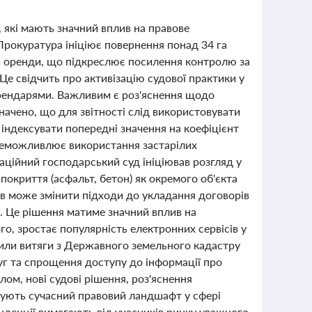
, які мають значний вплив на правове
Прокуратура ініціює повернення понад 34 га
в оренди, що підкреслює посилення контролю за
е свідчить про активізацію судової практики у
орендарями. Важливим є роз'яснення щодо
начено, що для звітності слід використовувати
 індексувати попередні значення на коефіцієнт
 унеможливлює використання застарілих
аційний господарський суд ініціював розгляд у
покриття (асфальт, бетон) як окремого об'єкта
в може змінити підходи до укладання договорів
. Це рішення матиме значний вплив на
о, зростає популярність електронних сервісів у
вили витяги з Державного земельного кадастру
луг та спрощення доступу до інформації про
лом, нові судові рішення, роз'яснення
мують сучасний правовий ландшафт у сфері
енденції вимагають від учасників ринку уважного