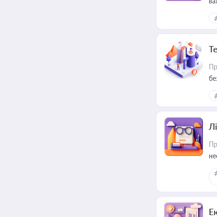
ва
ре
Т
Пр
бе
Лі
Пр
не
Е