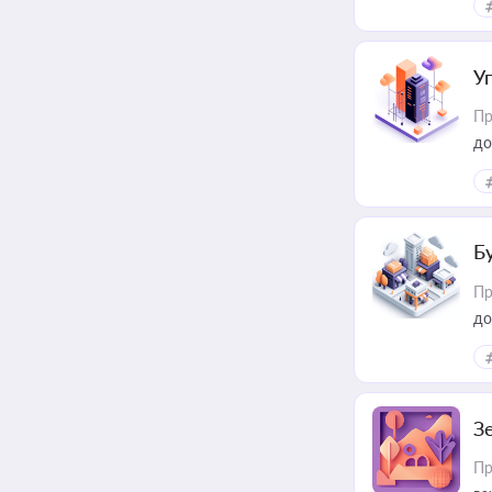
пр
У
Пр
до
Б
Пр
до
З
Пр