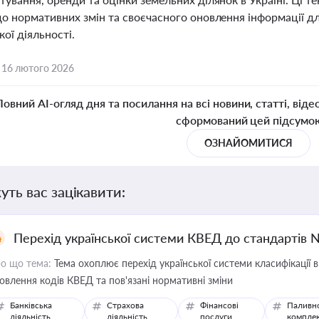
о нормативних змін та своєчасного оновлення інформації дл
ої діяльності.
,
16 лютого 2026
Повний AI-огляд дня та посилання на всі новини, статті, віде
сформований цей підсумо
ОЗНАЙОМИТИСЯ
уть вас зацікавити:
Перехід української системи КВЕД до стандартів 
о що тема:
Тема охоплює перехід української системи класифікації в
овлення кодів КВЕД та пов'язані нормативні зміни
Банківська
Страхова
Фінансові
Паливн
діяльність
діяльність
послуги
компле