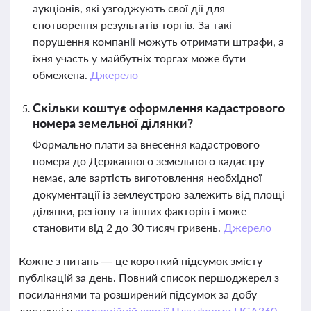
аукціонів, які узгоджують свої дії для
спотворення результатів торгів. За такі
порушення компанії можуть отримати штрафи, а
їхня участь у майбутніх торгах може бути
обмежена.
Джерело
Скільки коштує оформлення кадастрового
номера земельної ділянки?
Формально плати за внесення кадастрового
номера до Державного земельного кадастру
немає, але вартість виготовлення необхідної
документації із землеустрою залежить від площі
ділянки, регіону та інших факторів і може
становити від 2 до 30 тисяч гривень.
Джерело
Кожне з питань — це короткий підсумок змісту
публікацій за день. Повний список першоджерел з
посиланнями та розширений підсумок за добу
доступні у
комерційній версії Платформи LIGA360.