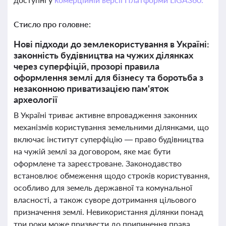
Стисло про головне:
Нові підходи до землекористування в Україні:
законність будівництва на чужих ділянках
через суперфіцій, прозорі правила
оформлення землі для бізнесу та боротьба з
незаконною приватизацією пам'яток
археології
В Україні триває активне впровадження законних
механізмів користування земельними ділянками, що
включає інститут суперфіцію — право будівництва
на чужій землі за договором, яке має бути
оформлене та зареєстроване. Законодавство
встановлює обмеження щодо строків користування,
особливо для земель державної та комунальної
власності, а також суворе дотримання цільового
призначення землі. Невикористання ділянки понад
три роки може призвести до припинення права