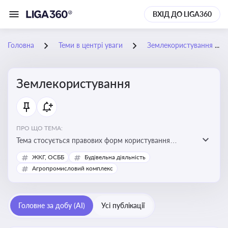
ВХІД ДО LIGA360
Головна
Теми в центрі уваги
Землекористування
Землекористування
ПРО ЩО ТЕМА:
Тема стосується правових форм користування
землею, зокрема умов доступу, володіння та
ЖКГ, ОСББ
Будівельна діяльність
користування земельними ділянками різних форм
Агропромисловий комплекс
власності
Головне за добу (AI)
Усі публікації