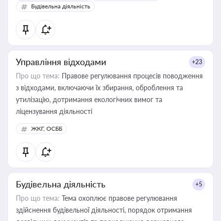
бухгалтера під час оподаткування, приватизації, оренди
Будівельна діяльність
державного майна, корпоративних угод і перевірки
статусу суб'єктів оціночної діяльності
Управління відходами
+23
Про що тема:
Правове регулювання процесів поводження
з відходами, включаючи їх збирання, оброблення та
утилізацію, дотримання екологічних вимог та
ліцензування діяльності
ЖКГ, ОСББ
Будівельна діяльність
+5
Про що тема:
Тема охоплює правове регулювання
здійснення будівельної діяльності, порядок отримання