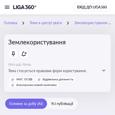
ВХІД ДО LIGA360
Головна
Теми в центрі уваги
Землекористування
Землекористування
ПРО ЩО ТЕМА:
Тема стосується правових форм користування
землею, зокрема умов доступу, володіння та
ЖКГ, ОСББ
Будівельна діяльність
користування земельними ділянками різних форм
Агропромисловий комплекс
власності
Головне за добу (AI)
Усі публікації