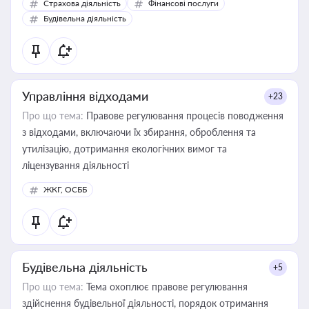
Страхова діяльність
Фінансові послуги
бухгалтера під час оподаткування, приватизації, оренди
Будівельна діяльність
державного майна, корпоративних угод і перевірки
статусу суб'єктів оціночної діяльності
Управління відходами
+23
Про що тема:
Правове регулювання процесів поводження
з відходами, включаючи їх збирання, оброблення та
утилізацію, дотримання екологічних вимог та
ліцензування діяльності
ЖКГ, ОСББ
Будівельна діяльність
+5
Про що тема:
Тема охоплює правове регулювання
здійснення будівельної діяльності, порядок отримання