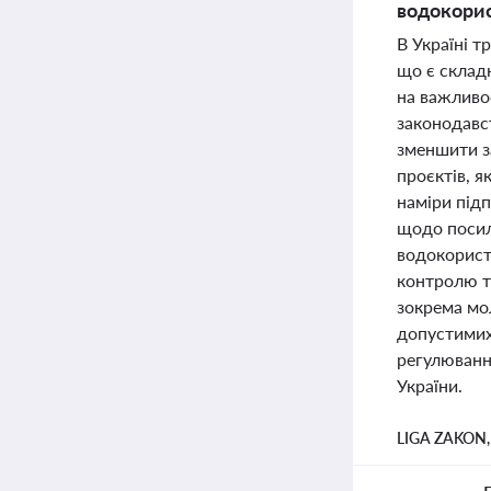
водокорис
В Україні т
що є склад
на важливо
законодавс
зменшити з
проєктів, я
наміри під
щодо посил
водокорист
контролю т
зокрема мо
допустимих
регулюванн
України.
LIGA ZAKON