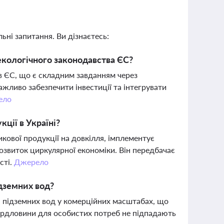
ьні запитання. Ви дізнаєтесь:
екологічного законодавства ЄС?
ів ЄС, що є складним завданням через
жливо забезпечити інвестиції та інтегрувати
ело
ції в Україні?
кової продукції на довкілля, імплементує
звиток циркулярної економіки. Він передбачає
сті.
Джерело
ідземних вод?
 підземних вод у комерційних масштабах, що
вердловини для особистих потреб не підпадають