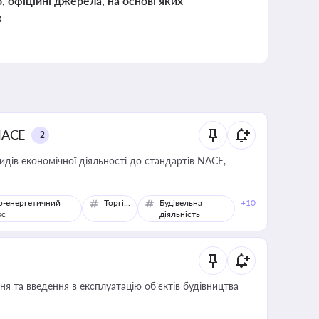
о, офіційні джерела, на основі яких
к
NACE
+2
идів економічної діяльності до стандартів NACE,
о-енергетичний
Торгівля
Будівельна
+10
кс
діяльність
я та введення в експлуатацію об’єктів будівництва