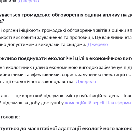
 правила.
Джерело
увається громадське обговорення оцінки впливу на 
в?
 органи ініціюють громадські обговорення звітів з оцінки в
кості висловити зауваження та пропозиції. Це важливий ет
чно допустимими викидами та скидами.
Джерело
жливо поєднувати екологічні цілі з економічною ви
я екологічних цілей з економічною вигодою забезпечує підт
ийнятними та ефективними, сприяє залученню інвестицій і с
тації екологічного законодавства.
Джерело
тань — це короткий підсумок змісту публікацій за день. По
 підсумок за добу доступні у
комерційній версії Платформи
 головне:
отується до масштабної адаптації екологічного закон