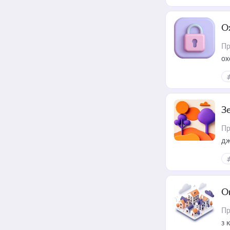
О
Пр
ох
З
Пр
дж
О
Пр
з 