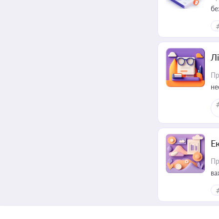
бе
Лі
Пр
не
Е
Пр
ва
за