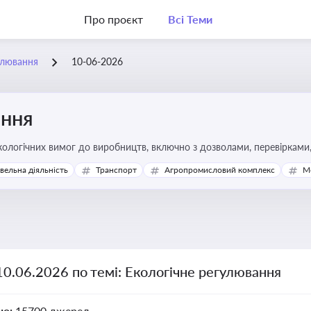
Про проєкт
Всі Теми
улювання
10-06-2026
ання
ологічних вимог до виробництв, включно з дозволами, перевірками, 
івельна діяльність
Транспорт
Агропромисловий комплекс
М
10.06.2026 по темі: Екологічне регулювання
но:
15700 джерел