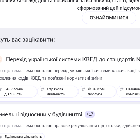
Повний AI-огляд дня та посилання на всі новини, статті, віде
сформований цей підсумо
ОЗНАЙОМИТИСЯ
уть вас зацікавити:
Перехід української системи КВЕД до стандартів 
о що тема:
Тема охоплює перехід української системи класифікації в
овлення кодів КВЕД та пов'язані нормативні зміни
Банківська
Страхова
Фінансові
Паливн
діяльність
діяльність
послуги
компле
емельні відносини у будівництві
+17
о що тема:
Тема охоплює правове регулювання підготовки, здійсненн
Будівельна діяльність