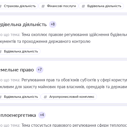
дійних змін у цій сфері корисне для власника бізнесу, керівника, юр
Страхова діяльність
Фінансові послуги
Будівельна діяльність
иватизації, оренди державного майна, корпоративних угод і перевірки
удівельна діяльність
+8
о що тема:
Тема охоплює правове регулювання здійснення будівельн
кументів та проходження державного контролю
Будівельна діяльність
емельне право
+7
о що тема:
Регулювання прав та обов’язків суб’єктів у сфері корист
жливим для захисту майнових прав власників, орендарів та держави
сурсами
Будівельна діяльність
Агропромисловий комплекс
еплоенергетика
+4
о що тема:
Тема стосується правового регулювання сфери теплопост