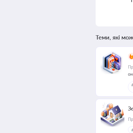
Теми, які мож
Пр
он
З
Пр