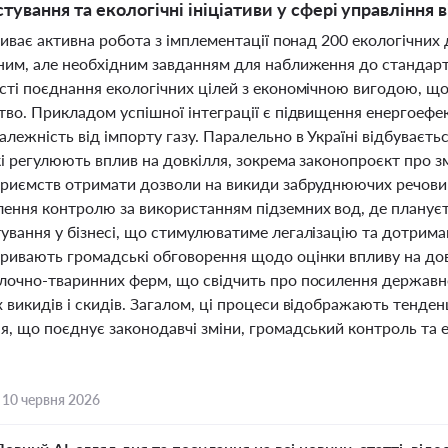
тування та екологічні ініціативи у сфері управління 
риває активна робота з імплементації понад 200 екологічних
ним, але необхідним завданням для наближення до стандар
сті поєднання екологічних цілей з економічною вигодою, щ
тво. Прикладом успішної інтеграції є підвищення енергоефек
алежність від імпорту газу. Паралельно в Україні відбуваєт
кі регулюють вплив на довкілля, зокрема законопроєкт про 
приємств отримати дозволи на викиди забруднюючих речовин
ення контролю за використанням підземних вод, де плануєт
ування у бізнесі, що стимулюватиме легалізацію та дотриман
ривають громадські обговорення щодо оцінки впливу на дов
лочно-тваринних ферм, що свідчить про посилення державно
 викидів і скидів. Загалом, ці процеси відображають тенде
я, що поєднує законодавчі зміни, громадський контроль та 
,
10 червня 2026