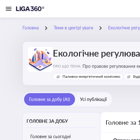
Головна
Теми в центрі уваги
Екологічне рег
Екологічне регулюв
Про правове регулювання ек
ПРО ЩО ТЕМА:
європейськими нормами
Паливно-енергетичний комплекс
Буд
Головне за добу (AI)
Усі публікації
ГОЛОВНЕ ЗА ДОБУ
Головне за 
Головне за сьогодні
Опрацьова