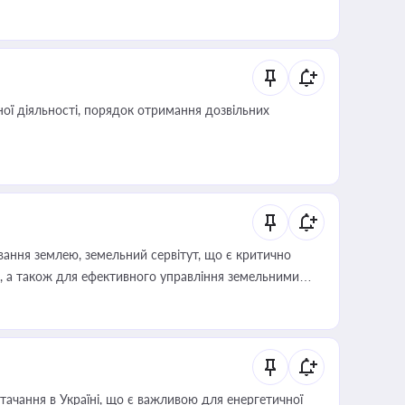
иста або бухгалтера під час оподаткування,
 статусу суб'єктів оціночної діяльності
ої діяльності, порядок отримання дозвільних
ування землею, земельний сервітут, що є критично
, а також для ефективного управління земельними
ачання в Україні, що є важливою для енергетичної