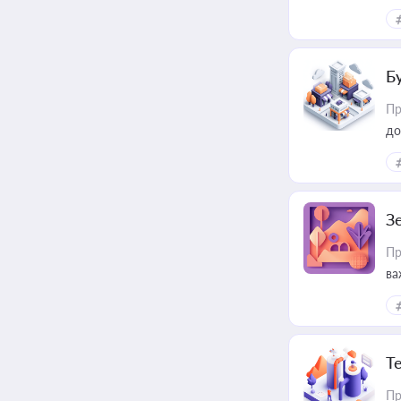
ме
пр
Б
Пр
до
З
Пр
ва
ре
Т
Пр