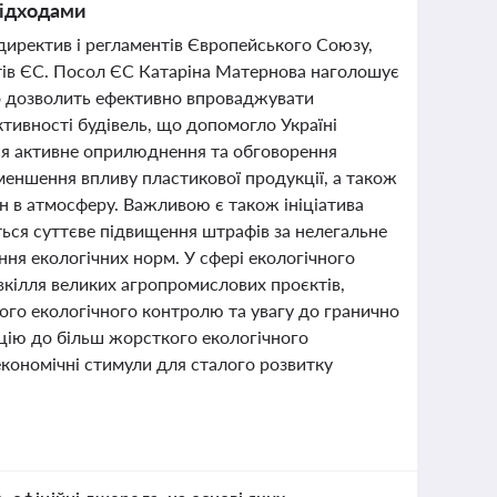
відходами
 директив і регламентів Європейського Союзу,
тів ЄС. Посол ЄС Катаріна Матернова наголошує
о дозволить ефективно впроваджувати
тивності будівель, що допомогло Україні
ься активне оприлюднення та обговорення
зменшення впливу пластикової продукції, а також
 в атмосферу. Важливою є також ініціатива
ься суттєве підвищення штрафів за нелегальне
ня екологічних норм. У сфері екологічного
кілля великих агропромислових проєктів,
го екологічного контролю та увагу до гранично
нцію до більш жорсткого екологічного
економічні стимули для сталого розвитку