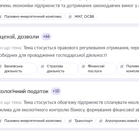
зпеки, економіки підприємств та дотримання законодавчих вимог у
Паливно-енергетичний комплекс
ЖКГ, ОСББ
цензії, дозволи
+66
о що тема:
Тема стосується правового регулювання отримання, пере
обхідних для провадження господарської діяльності
Банківська
Страхова
Фінансові
Паливн
діяльність
діяльність
послуги
компле
кологічний податок
+10
о що тема:
Тема стосується обов’язку підприємств сплачувати еколо
жлива для екологічного контролю бізнесу, формування фінансової 
конодавства
Паливно-енергетичний комплекс
Транспорт
Агропромисловий 