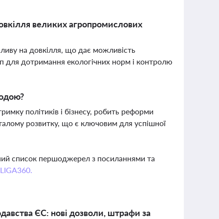
довкілля великих агропромислових
пливу на довкілля, що дає можливість
ап для дотримання екологічних норм і контролю
годою?
римку політиків і бізнесу, робить реформи
талому розвитку, що є ключовим для успішної
вний список першоджерел з посиланнями та
 LIGA360.
одавства ЄС: нові дозволи, штрафи за