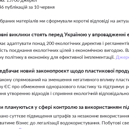
46 публікацій за 10 червня
ібраних матеріалів ми сформували короткі відповіді на актуал
овні виклики стоять перед Україною у впровадженні 
має адаптувати понад 200 екологічних директив і регламент
ість поєднання екологічних цілей з економічною вигодою. Ва
ну політику в економіку для ефективної імплементації.
Джер
дбачає новий законопроєкт щодо пластикової продук
акону спрямований на зменшення негативного впливу пласти
у ЄС про обмеження одноразового пластику та підтримує ро
ння утворенню відходів і сприяння екологічній відповідально
ни плануються у сфері контролю за використанням п
ано суттєве підвищення штрафів за незаконне використання
атиме бізнес до легалізації водокористування. Побутові с