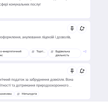
 сфері комунальних послуг
оформлення, анулювання ліцензій і дозволів,
о-енергетичний
Торгівля
Будівельна
+2
кс
діяльність
гічний податок за забруднення довкілля. Вона
звітності та дотримання природоохоронного
комплекс
Металургія