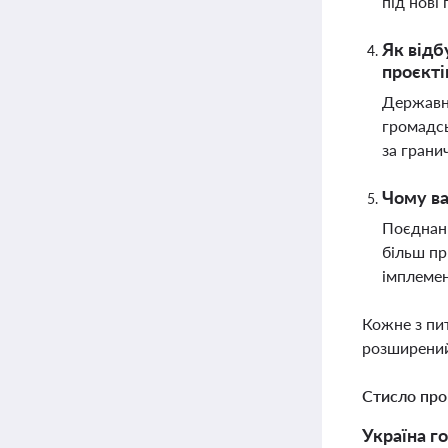
під нові
Як відб
проєкті
Державні
громадсь
за грани
Чому ва
Поєднанн
більш пр
імплемен
Кожне з пи
розширений
Стисло про
Україна г