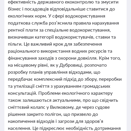
ефективність державного екоконтролю та змусити
бізнес і посадовців відповідальніше ставитися до
екологічних норм. У сфері водокористування
податкова служба роз’яснила правила нарахування
рентної плати за спеціальне водокористування,
визначивши категорії водокористувачів, ставки та
пільги. Це важливий крок для забезпечення
раціонального використання водних ресурсів та
фінансування заходів з охорони довкілля. Крім того,
на місцевому рівні, як у Дубровиці, розпочато
розробку планів управління відходами, що
передбачає комплексний підхід до збору, переробки
та утилізації сміття з урахуванням громадських
консультацій. Проблеми екологічного характеру
також залишаються актуальними, про що свідчить
сміттєвий колапс у Вилковому, де через судове
рішення закрито полігон, що призвело до
накопичення відходів і загрози для здоров’я
населення. Це підкреслює необхідність дотримання