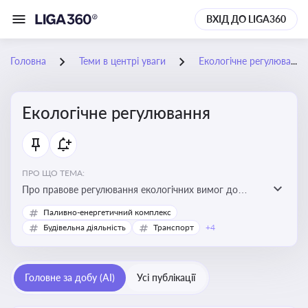
ВХІД ДО LIGA360
Головна
Теми в центрі уваги
Екологічне регулювання
Екологічне регулювання
ПРО ЩО ТЕМА:
Про правове регулювання екологічних вимог до
виробництв, включно з дозволами, перевірками,
Паливно-енергетичний комплекс
стандартами викидів і гармонізацією з
Будівельна діяльність
Транспорт
+4
європейськими нормами
Головне за добу (AI)
Усі публікації