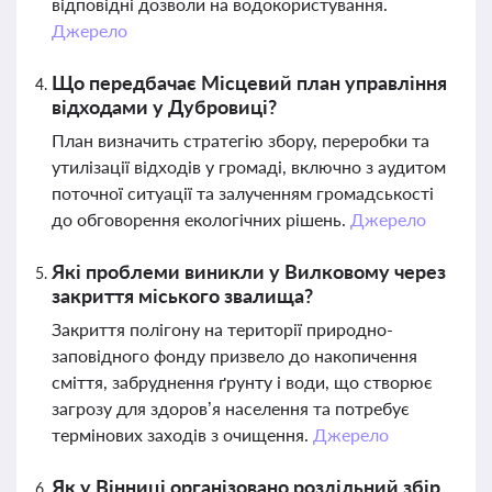
відповідні дозволи на водокористування.
Джерело
Що передбачає Місцевий план управління
відходами у Дубровиці?
План визначить стратегію збору, переробки та
утилізації відходів у громаді, включно з аудитом
поточної ситуації та залученням громадськості
до обговорення екологічних рішень.
Джерело
Які проблеми виникли у Вилковому через
закриття міського звалища?
Закриття полігону на території природно-
заповідного фонду призвело до накопичення
сміття, забруднення ґрунту і води, що створює
загрозу для здоров’я населення та потребує
термінових заходів з очищення.
Джерело
Як у Вінниці організовано роздільний збір