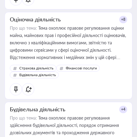
Оціночна діяльність
+8
Про що тема:
Тема охоплює правове регулювання оцінки
майна, майнових прав і професійної діяльності оцінювачів,
включно з кваліфікаційними вимогами, звітністю та
цифровими сервісами у сфері оціночної діяльності.
Відстеження нормативних і медійних змін у цій сфері
корисне для власника бізнесу, керівника, юриста або
Страхова діяльність
Фінансові послуги
бухгалтера під час оподаткування, приватизації, оренди
Будівельна діяльність
державного майна, корпоративних угод і перевірки
статусу суб'єктів оціночної діяльності
Будівельна діяльність
+4
Про що тема:
Тема охоплює правове регулювання
здійснення будівельної діяльності, порядок отримання
дозвільних документів та проходження державного