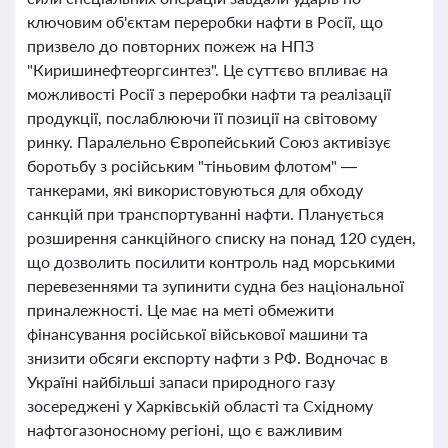
ключовим об'єктам переробки нафти в Росії, що
призвело до повторних пожеж на НПЗ
"Киришинефтеоргсинтез". Це суттєво впливає на
можливості Росії з переробки нафти та реалізації
продукції, послаблюючи її позиції на світовому
ринку. Паралельно Європейський Союз активізує
боротьбу з російським "тіньовим флотом" —
танкерами, які використовуються для обходу
санкцій при транспортуванні нафти. Планується
розширення санкційного списку на понад 120 суден,
що дозволить посилити контроль над морськими
перевезеннями та зупинити судна без національної
приналежності. Це має на меті обмежити
фінансування російської військової машини та
знизити обсяги експорту нафти з РФ. Водночас в
Україні найбільші запаси природного газу
зосереджені у Харківській області та Східному
нафтогазоносному регіоні, що є важливим