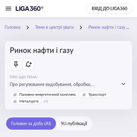
ВХІД ДО LIGA360
Головна
Теми в центрі уваги
Ринок нафти і газу
Ринок нафти і газу
ПРО ЩО ТЕМА:
Про регулювання видобування, обробки,
транспортування та реалізації нафти й природного
Паливно-енергетичний комплекс
Транспорт
газу, що критично важливо для енергетичної безпеки,
Металургія
+1
інвестицій у галузь та дотримання ліцензійних умов
діяльності
Головне за добу (AI)
Усі публікації