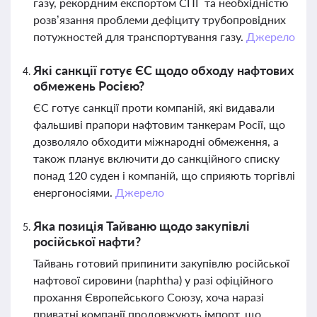
газу, рекордним експортом СПГ та необхідністю
розв’язання проблеми дефіциту трубопровідних
потужностей для транспортування газу.
Джерело
Які санкції готує ЄС щодо обходу нафтових
обмежень Росією?
ЄС готує санкції проти компаній, які видавали
фальшиві прапори нафтовим танкерам Росії, що
дозволяло обходити міжнародні обмеження, а
також планує включити до санкційного списку
понад 120 суден і компаній, що сприяють торгівлі
енергоносіями.
Джерело
Яка позиція Тайваню щодо закупівлі
російської нафти?
Тайвань готовий припинити закупівлю російської
нафтової сировини (naphtha) у разі офіційного
прохання Європейського Союзу, хоча наразі
приватні компанії продовжують імпорт, що