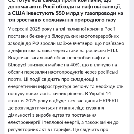
допомагають Росії обходити нафтові санкції,
а США інвестують $50 млрд у газопроводи на
тлі зростання споживання природного газу
У вересні 2025 року на тлі паливної кризи в Росії
поставки бензину з білоруських нафтопереробних
заводів до РФ зросли майже вчетверо, що пов’язано
з дефіцитом палива через атаки на російські НПЗ.
Водночас загальний обсяг переробки нафти в
Білорусі знизився майже на 40%, що вплинуло на
обсяги перевалки нафтопродуктів через російські
порти. Ці події свідчать про складнощі в
енергетичній інфраструктурі регіону та необхідність
пошуку нових логістичних рішень. В Україні 14
жовтня 2025 року відбудеться засідання НКРЕКП,
де розглядатимуться питання ліцензування
діяльності з виробництва та постачання
електроенергії і теплової енергії, а також зміни до
регуляторних актів і тарифів. Це свідчить про