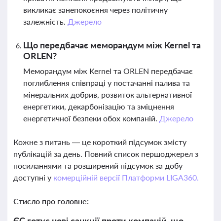
викликає занепокоєння через політичну
залежність.
Джерело
Що передбачає меморандум між Kernel та
ORLEN?
Меморандум між Kernel та ORLEN передбачає
поглиблення співпраці у постачанні палива та
мінеральних добрив, розвиток альтернативної
енергетики, декарбонізацію та зміцнення
енергетичної безпеки обох компаній.
Джерело
Кожне з питань — це короткий підсумок змісту
публікацій за день. Повний список першоджерел з
посиланнями та розширений підсумок за добу
доступні у
комерційній версії Платформи LIGA360.
Стисло про головне:
ЄС готує нові санкції проти компаній, що