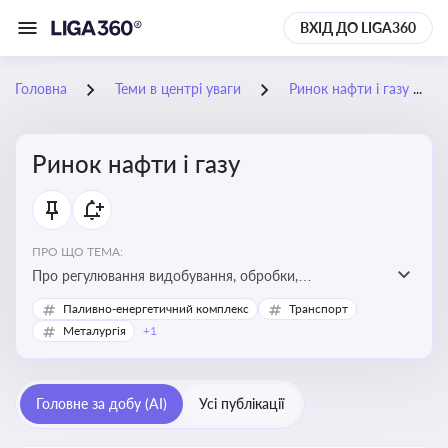
ВХІД ДО LIGA360
Головна
Теми в центрі уваги
Ринок нафти і газу
Ринок нафти і газу
ПРО ЩО ТЕМА:
Про регулювання видобування, обробки,
транспортування та реалізації нафти й природного
Паливно-енергетичний комплекс
Транспорт
газу, що критично важливо для енергетичної безпеки,
Металургія
+1
інвестицій у галузь та дотримання ліцензійних умов
діяльності
Головне за добу (AI)
Усі публікації