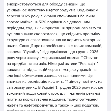
використовуються для обходу санкцій, що
ускладнює логістику нафтопродуктів. Водночас у
вересні 2025 року в Україні споживання бензину
зросло майже на 50% порівняно з довоєнним
періодом, тоді як використання природного газу та
вугілля значно скоротилося, що свідчить про зміну
структури енергоспоживання на користь моторних
палив. Санкції проти російських нафтових компаній,
зокрема "Лукойлу", відтерміновані до грудня 2025
року через заявку американської компанії Chevron
на придбання активів. Німецькі активи "Роснєфті"
виведені з-під санкцій через німецьке управління,
але інші обмеження залишаються чинними. Це
впливає на реалізацію нафти та її цінову політику на
світовому ринку. В Україні 1 грудня 2025 року настає
важливий податковий строк для платників рентної
плати за користування надрами, транспортування
нафти та нафтопродуктів, а також інших податків,
пов’язаних із нафтовим і газовим сектором.