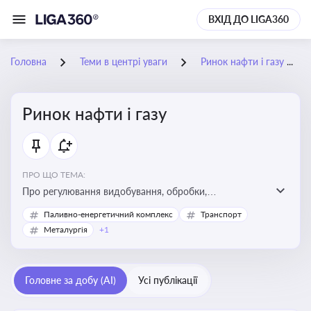
ВХІД ДО LIGA360
Головна
Теми в центрі уваги
Ринок нафти і газу
Ринок нафти і газу
ПРО ЩО ТЕМА:
Про регулювання видобування, обробки,
транспортування та реалізації нафти й природного
Паливно-енергетичний комплекс
Транспорт
газу, що критично важливо для енергетичної безпеки,
Металургія
+1
інвестицій у галузь та дотримання ліцензійних умов
діяльності
Головне за добу (AI)
Усі публікації